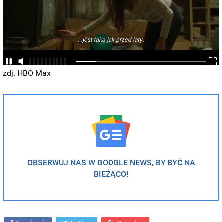
zdj. HBO Max
OBSERWUJ NAS W GOOGLE NEWS, BY BYĆ NA
BIEŻĄCO!