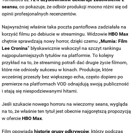
seansu
, co pokazuje, że odbiór produkcji mocno różni się od
opinii profesjonalnych recenzentów.
Najwyraźniej właśnie taka poczta pantoflowa zadziałała na
korzyść filmu po debiucie w streamingu. Widzowie
HBO Max
chętnie sprawdzają nowy horror, dzięki czemu „
Mumia: Film
Lee Cronina
” błyskawicznie wskoczył na szczyt rankingu
najpopularniejszych tytułów na platformie. To kolejny
przykład na to, że streaming potrafi dać drugie życie filmom,
które nie odniosły sukcesu w kinach. Produkcje, które
wcześniej przeszły bez większego echa, często dopiero po
premierze na platformach VOD odnajdują swoją publiczność
i stają się niespodziewanymi hitami.
Jeśli szukacie nowego horroru na wieczorny seans, wygląda
na to, że właśnie ten tytuł jest obecnie najgorętszą propozycją
w ofercie
HBO Max
.
Film opowiada
historię
grupy
odkrywców
, którzy podczas