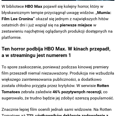
W bibliotece
HBO
Max
pojawił się kolejny horror, który w
błyskawicznym tempie przyciągnął uwagę widzów. „
Mumia:
Film Lee Cronina
” okazał się jednym z największych hitów
ostatnich dni i już wspiął się na
pierwsze
miejsce
w
zestawieniu najchętniej oglądanych produkcji dostępnych na
platformie.
Ten horror podbija HBO Max. W kinach przepadł,
a w streamingu jest numerem 1
To spore zaskoczenie, ponieważ podczas kinowej premiery
film przeszedł niemal niezauważony. Produkcja nie wzbudziła
większego zainteresowania publiczności, a dodatkowo
została chłodno przyjęta przez krytyków. W serwisie
Rotten
Tomatoes
zebrała zaledwie
46% pozytywnych recenzji
, co
sugerowało, że trudno będzie jej zdobyć szerszą popularność.
Znacznie lepiej film ocenili jednak sami widzowie. Na Rotten
Tomatoes aż
72% użytkowników deklaruje zadowolenie z