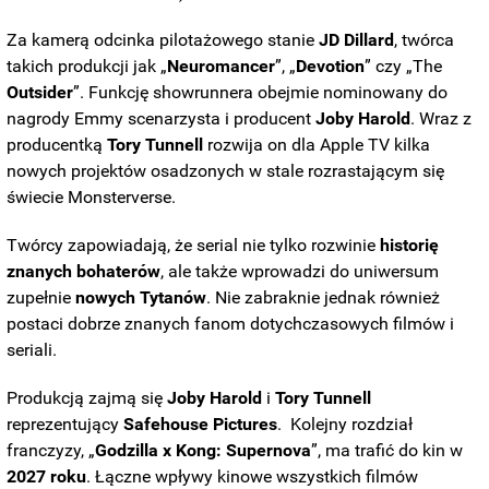
Za kamerą odcinka pilotażowego stanie
JD
Dillard
, twórca
takich produkcji jak „
Neuromancer
”, „
Devotion
” czy „The
Outsider
”. Funkcję showrunnera obejmie nominowany do
nagrody Emmy scenarzysta i producent
Joby Harold
. Wraz z
producentką
Tory
Tunnell
rozwija on dla Apple TV kilka
nowych projektów osadzonych w stale rozrastającym się
świecie Monsterverse.
Twórcy zapowiadają, że serial nie tylko rozwinie
historię
znanych bohaterów
, ale także wprowadzi do uniwersum
zupełnie
nowych
Tytanów
. Nie zabraknie jednak również
postaci dobrze znanych fanom dotychczasowych filmów i
seriali.
Produkcją zajmą się
Joby
Harold
i
Tory
Tunnell
reprezentujący
Safehouse
Pictures
. Kolejny rozdział
franczyzy, „
Godzilla x Kong: Supernova
”, ma trafić do kin w
2027 roku
. Łączne wpływy kinowe wszystkich filmów