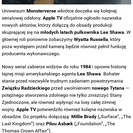
Uniwersum
Monsterverse
wkrótce doczeka się kolejnej
serialowej odsłony.
Apple TV
oficjalnie ogłosiło nazwiska
nowych aktorów, którzy dołączą do obsady produkcji
skupiającej się na
młodych latach pułkownika Lee Shawa
. W
głównej roli ponownie zobaczymy
Wyatta
Russella
, który
poza występem przed kamerą będzie również pełnił funkcję
producenta wykonawczego.
Nowy serial zabierze widzów do roku
1984
i opowie historię
tajnej misji amerykańskiego agenta
Lee
Shawa
. Bohater
stanie przed niezwykle trudnym zadaniem powstrzymania
Związku Radzieckiego
przed uwolnieniem
nowego Tytana
—
potężnego stworzenia zdolnego nie tylko zniszczyć Stany
Zjednoczone, ale również wpłynąć na losy całej zimnej
wojny.
Apple TV
potwierdziło również kolejne nazwiska w
obsadzie. Do projektu dołączają:
Millie
Brady
(„Surface”, „The
Last Kingdom”) oraz
Pilou Asbæk
(„Foundation”, „The
Thomas Crown Affair”).