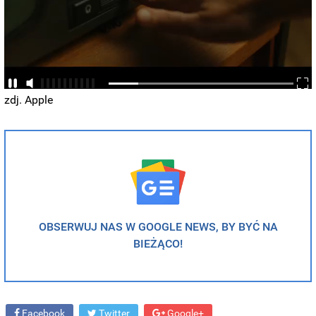
zdj. Apple
OBSERWUJ NAS W GOOGLE NEWS, BY BYĆ NA
BIEŻĄCO!
Facebook
Twitter
Google+