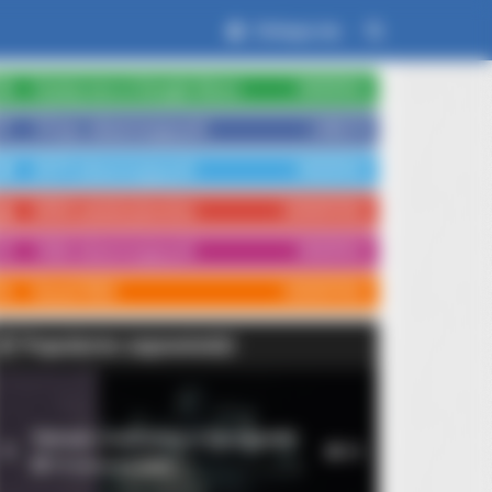
Zaloguj się
Czytaj nas w Google News
OBSERWUJ
15 tys. obserwujących
LUBIĘ TO
3579 obserwujących
OBSERWUJ
3554 subskrybentów
SUBSKRYBUJ
1066 obserwujących
OBSERWUJ
Kanał RSS
SUBSKRYBUJ
Popularne zapowiedzi
Rękopis znaleziony w Saragossie
1
10
14 września 2026