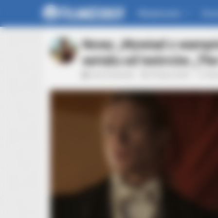
Wiadomości
For
Nowy „Wywiad z wampire
serialu od twórców „The
Karol Urbański
25 lipca 2022
Akt