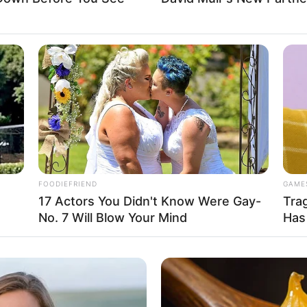
FOODIEFRIEND
GAME
17 Actors You Didn't Know Were Gay-
Tra
No. 7 Will Blow Your Mind
Has