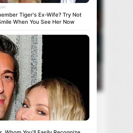
DAY
ember Tiger's Ex-Wife? Try Not
Smile When You See Her Now
3
Rocky Horror Picture Show
2
4
Sanatorium pod klepsydrą
2
5
Zaklinacz deszczu
2
r, Whom You'll Easily Recognize