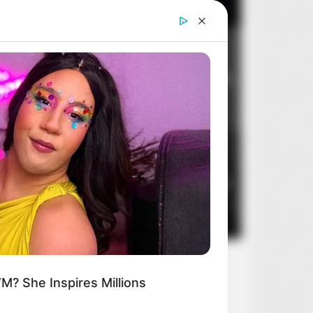
Dom dobry
2
8
14 sierpnia 2026
Stan zagrożenia
3
5
10 sierpnia 2026
? She Inspires Millions