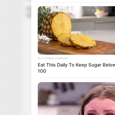
Serialowy „
Wywiad z wampirem
” zadebiutuje d
serialu złoży się
osiem odcinków
.
GLYCOGEN SUPPORT
Eat This Daily To Keep Sugar Belo
100