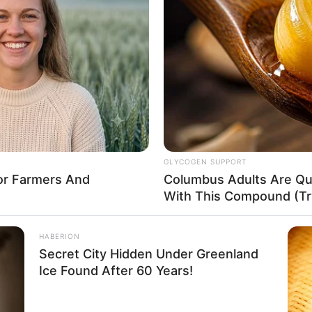
GLYCOGEN SUPPORT
For Farmers And
Columbus Adults Are Qui
With This Compound (Try
HABERION
Secret City Hidden Under Greenland
Ice Found After 60 Years!