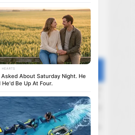
Ostatnie dyskusje
L HEARTS
Forum
Portal
Filmoskop
 Asked About Saturday Night. He
 He'd Be Up At Four.
RylandGrace
Wczoraj o 22:38
Polskie sklepy internetowe - komentarze
HAL 9000
Wczoraj o 21:29
Arrow Video
Diocletian
Wczoraj o 20:46
Departament Sprzedaży