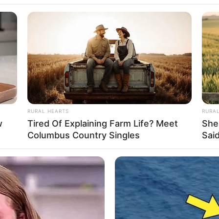
okładnie
2 października tego roku
. Na całość pierwszego
RURAL HEARTS
RURA
w
Tired Of Explaining Farm Life? Meet
She
Columbus Country Singles
Said