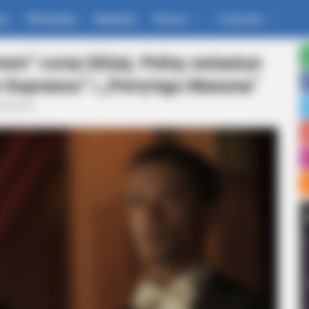
um
Filmoskop
Wydania
Pomoc
O stronie
m” coraz bliżej. Pełny zwiastun
 Sopranos” i „Perry'ego Masona”
ualności