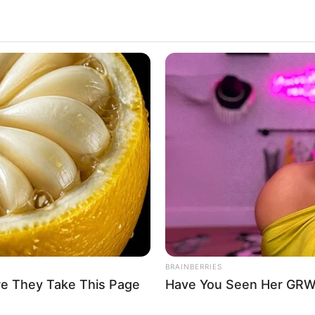
i „
Wywiadu z wampirem
”
, która zadebiutuje jesienią
ieści Anne Rice
została wyświetlona w trakcie
Con
. Rzućcie okiem, jak prezentuje się produkcja stacji
grają
Sam Reid
(grający wampira
Lestata de Lioncourt
–
ise
), znany przede wszystkim z „Gry o Tron”
Jacob
y Bass
(„Avatar 2”), jako
Claudia
,
Chris Stack
i
Eric
Taylor
(„Rodzina Soprano”). Showrunnerem serii został
BRAINBERRIES
re They Take This Page
Have You Seen Her GRWM
 dilerzy mają pomniki. W Albuquerque pojawią się