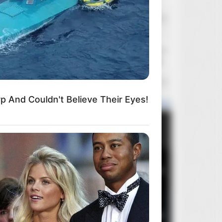
flubert
Wczoraj o 19:43
Panasonic UB424 i AVI/XVID
flubert
Wczoraj o 19:40
Panasonic UB420/UB820/UB9000 - dyskusja
HAL 9000
Wczoraj o 16:18
HAL 9000: Archiwum
p And Couldn't Believe Their Eyes!
Popularne wydania
Miesiąca
Roku
Ogółem
1
Brutalista
5
2
Oczy szeroko zamknięte
2