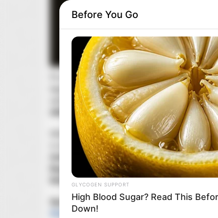
Before You Go
Po sieci krąży nowy zwiastun
serialowej adaptacj
tego roku.
Najnowsza zapowiedź
ekranizacji
pow
zakończonej wczoraj imprezy
San Diego Comic 
AMC
(„Breaking Bad”, „The Walking Dead”).
Główne role w nowym „Wywiadzie z wampirem” 
w oryginalnym filmie wcielił się w niego
Tom Cru
Anderson
(w roli
Louisa de Pointe du Lac
),
Baile
Bogosian
.
Za kamerą części odcinków stoi
Alan 
Rolin Jones
(„Perry Mason”).
GLYCOGEN SUPPORT
High Blood Sugar? Read This Befo
Sprawdź też:
Jedyne miejsce na świecie, gdzie
Down!
Walter i Jesse z „Breaking Bad”