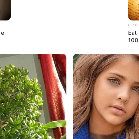
GLYC
re
Eat
100