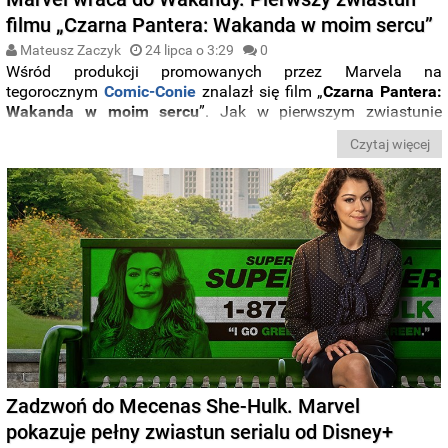
filmu „Czarna Pantera: Wakanda w moim sercu”
Mateusz Zaczyk
24 lipca o 3:29
0
Wśród produkcji promowanych przez Marvela na
tegorocznym
Comic-Conie
znalazł się film „
Czarna Pantera:
Wakanda w moim sercu
”. Jak w pierwszym zwiastunie
prezentuje się superbohaterska produkcja mająca być hołdem
Czytaj więcej
dla zmarłego w 2020 roku
Chadwicka Bosemana
? Zobaczcie
sami.
Zadzwoń do Mecenas She-Hulk. Marvel
pokazuje pełny zwiastun serialu od Disney+