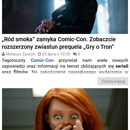
„Ród smoka” zamyka Comic-Con. Zobaczcie
rozszerzony zwiastun prequela „Gry o Tron”
Mateusz Zaczyk
25 lipca o 10:30
0
Tegoroczny
Comic-Con
przyniósł nam wiele nowych
zapowiedzi oraz informacji na temat zbliżających się
seriali
oraz filmów
. Na zakończenie największego wydarzenia w
świecie popkultury platforma
HBO
Max
zaprezentowała
Czytaj więcej
widzom rozszerzony zwiastun swojego najnowszego hitu.
Jak zapowiada się „
Ród smoka
”, którym wrócimy do świata z
„
Gry o Tron
”?