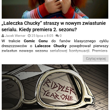
„Laleczka Chucky” straszy w nowym zwiastunie
serialu. Kiedy premiera 2. sezonu?
Jacek Werner
25 lipca o 8:05
0
W trakcie
Comic Conu
do fanów klasycznego cyklu
dreszczowców o
Laleczce Chucky
powędrował pierwszy
zwiastun nowego sezonu
serialowej kontynuacji. Premiera
serii odbędzie się za
parę miesięcy
.
Czytaj więcej