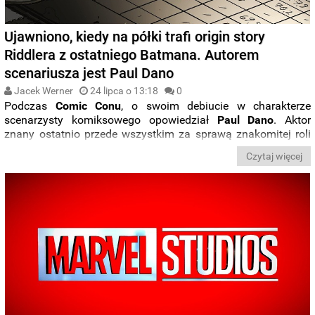
Ujawniono, kiedy na półki trafi origin story
Riddlera z ostatniego Batmana. Autorem
scenariusza jest Paul Dano
Jacek Werner
24 lipca o 13:18
0
Podczas
Comic Conu
, o swoim debiucie w charakterze
scenarzysty komiksowego opowiedział
Paul Dano
. Aktor
znany ostatnio przede wszystkim za sprawą znakomitej roli
Riddlera
w „
Batmanie
” odpowiada za tekst do
komiksu
Czytaj więcej
opowiadającego historię-genezy superzłoczyńcy
z
widowiska
Matta Reevesa
. Poznaliśmy
datę premiery
pierwszego zeszytu.