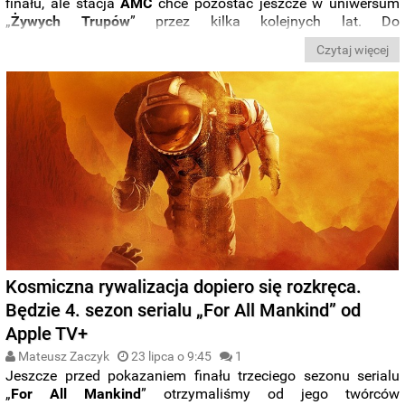
finału, ale stacja
AMC
chce pozostać jeszcze w uniwersum
„
Żywych Trupów
” przez kilka kolejnych lat. Do
zapowiedzianych
spin-offów
dołączył właśnie ten, na który
Czytaj więcej
fani serialu czekali
najbardziej
. Powrót do świata „
The
Walking Dead
” zapowiedzieli na
Comic-Conie
zarówno
Andrew
Lincoln
, jak i
Danai
Gurira
. To oznacza, że widzowie
będą mogli poznać
zakończenie ich wspólnej historii
.
Kosmiczna rywalizacja dopiero się rozkręca.
Będzie 4. sezon serialu „For All Mankind” od
Apple TV+
Mateusz Zaczyk
23 lipca o 9:45
1
Jeszcze przed pokazaniem finału trzeciego sezonu serialu
„
For All Mankind
” otrzymaliśmy od jego twórców