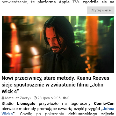
potwierdzenie, że
platforma Apple TV+ zgodziła się na
realizację czwartej serii
. Rąbka tajemnicy na temat tego,
jak
Czytaj więcej
będzie wyglądał nowy sezon
uchylono podczas panelu na
Comic-Conie
.
Nowi przeciwnicy, stare metody. Keanu Reeves
sieje spustoszenie w zwiastunie filmu „John
Wick 4”
Mateusz Zaczyk
23 lipca o 9:05
0
Studio
Lionsgate
przywiozło na tegoroczny
Comic-Con
pierwsze materiały promujące czwartą część przygód „
Johna
Wicka
”
. Chwilę po pokazaniu
debiutanckiego zdjęcia