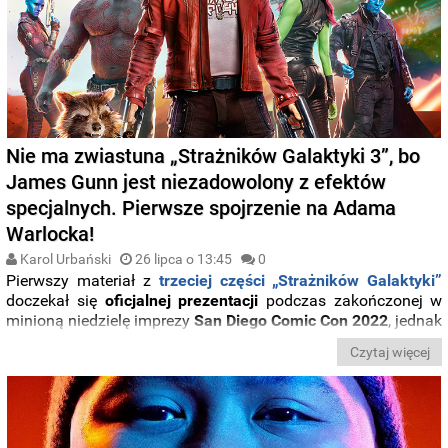
Nie ma zwiastuna „Strażników Galaktyki 3”, bo
James Gunn jest niezadowolony z efektów
specjalnych. Pierwsze spojrzenie na Adama
Warlocka!
Karol Urbański
26 lipca o 13:45
0
Pierwszy materiał z
trzeciej części „Strażników Galaktyki”
doczekał się
oficjalnej prezentacji
podczas zakończonej w
minioną niedzielę imprezy
San Diego Comic Con 2022
, jednak
część z widzów nie kryła swego
niezadowolenia z powodu
Czytaj więcej
braku debiutu klipu w internecie
. Jak się okazuje, z
przedstawionego w trakcie eventu materiału
nie do końca
zadowolony
był reżyser filmu James Gunn
, który
wstrzymał
opublikowanie zapowiedzi
w sieci
.