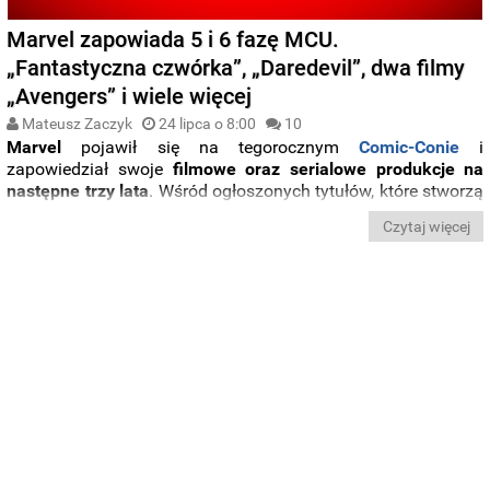
Marvel zapowiada 5 i 6 fazę MCU.
„Fantastyczna czwórka”, „Daredevil”, dwa filmy
„Avengers” i wiele więcej
Mateusz Zaczyk
24 lipca o 8:00
10
Marvel
pojawił się na tegorocznym
Comic-Conie
i
zapowiedział swoje
filmowe oraz serialowe produkcje na
następne trzy lata
. Wśród ogłoszonych tytułów, które stworzą
piątą i szóstą fazę MCU
, znalazły się między innymi:
nowy
Czytaj więcej
serial o przygodach Daredevila
,
film o Fantastycznej
Czwórce
oraz aż
dwie
kolejne odsłony
serii
„
Avengers
”
.
Poznajcie szczegóły.