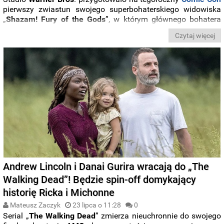
pierwszy zwiastun swojego superbohaterskiego widowiska
„
Shazam! Fury of the Gods
”, w którym głównego bohatera
jeszcze raz zagrał
Zachary Levi
. Zobaczcie, jak
Shazam
Czytaj więcej
wspólnie ze swoją
drużyną
poradzą sobie w starciu z
potężnymi bogami
.
Andrew Lincoln i Danai Gurira wracają do „The
Walking Dead”! Będzie spin-off domykający
historię Ricka i Michonne
Mateusz Zaczyk
23 lipca o 11:28
0
Serial „
The Walking Dead
” zmierza nieuchronnie do swojego