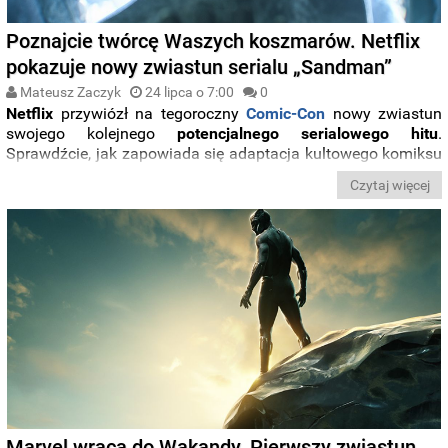
Poznajcie twórcę Waszych koszmarów. Netflix
pokazuje nowy zwiastun serialu „Sandman”
Mateusz Zaczyk
24 lipca o 7:00
0
Netflix
przywiózł na tegoroczny
Comic-Con
nowy zwiastun
swojego kolejnego
potencjalnego serialowego hitu
.
Sprawdźcie, jak zapowiada się adaptacja kultowego komiksu
„
Sandman
” zabierająca nas do krainy snów.
Czytaj więcej
Marvel wraca do Wakandy. Pierwszy zwiastun