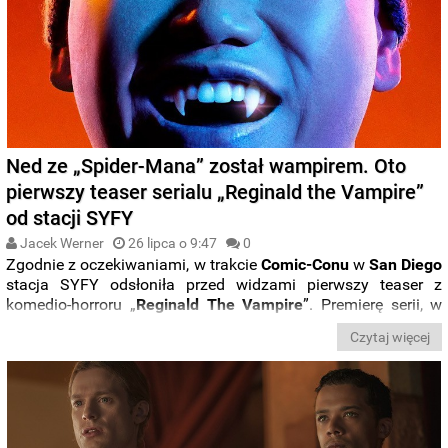
Ned ze „Spider-Mana” został wampirem. Oto
pierwszy teaser serialu „Reginald the Vampire”
od stacji SYFY
Jacek Werner
26 lipca o 9:47
0
Zgodnie z oczekiwaniami, w trakcie
Comic-Conu
w
San Diego
stacja SYFY odsłoniła przed widzami pierwszy teaser z
komedio-horroru „
Reginald The Vampire
”. Premierę serii, w
której główną rolę gra
Jacob Batalon
zaplanowano na jesień
Czytaj więcej
tego roku.