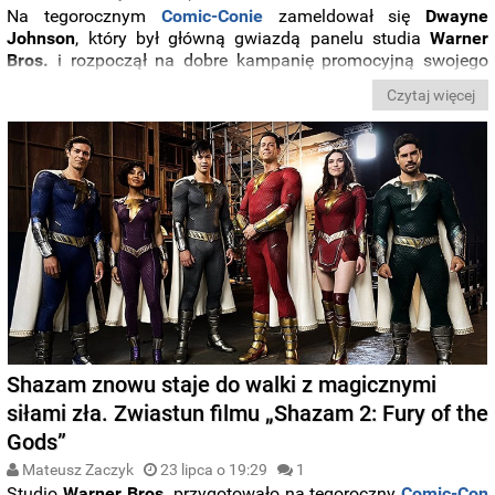
Na tegorocznym
Comic-Conie
zameldował się
Dwayne
Johnson
, który był główną gwiazdą panelu studia
Warner
Bros.
i rozpoczął na dobre kampanię promocyjną swojego
najnowszego filmu „
Czarny Adam
”. Zobaczcie
nowy
Czytaj więcej
zwiastun
zapowiadający widowisko wyczekiwane od lata
zarówno przez
widzów
, jak i samego
The
Rocka
. Czego
dowiedzieliśmy się na panelu?
Shazam znowu staje do walki z magicznymi
siłami zła. Zwiastun filmu „Shazam 2: Fury of the
Gods”
Mateusz Zaczyk
23 lipca o 19:29
1
Studio
Warner Bros
. przygotowało na tegoroczny
Comic-Con