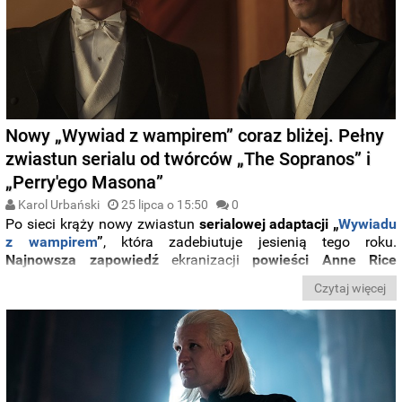
Nowy „Wywiad z wampirem” coraz bliżej. Pełny
zwiastun serialu od twórców „The Sopranos” i
„Perry'ego Masona”
Karol Urbański
25 lipca o 15:50
0
Po sieci krąży nowy zwiastun
serialowej adaptacji „
Wywiadu
z wampirem
”
, która zadebiutuje jesienią tego roku.
Najnowsza zapowiedź
ekranizacji
powieści Anne Rice
została wyświetlona w trakcie zakończonej wczoraj imprezy
Czytaj więcej
San Diego Comic Con
. Rzućcie okiem, jak prezentuje się
produkcja stacji
AMC
(„Breaking Bad”, „The Walking Dead”).