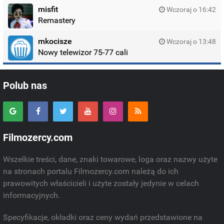
misfit
Wczoraj o 16:42
Remastery
mkocisze
Wczoraj o 13:48
Nowy telewizor 75-77 cali
Polub nas
Filmozercy.com
Wszelkie treści, dane, znaki towarowe, loga oraz nazwy użyte
na stronach portalu Filmozercy.com należą do ich
prawowitych właścicieli i użyte zostały jedynie w celach
informacyjnych.
Specyfikacje, okładki oraz ceny wydań przedstawione na