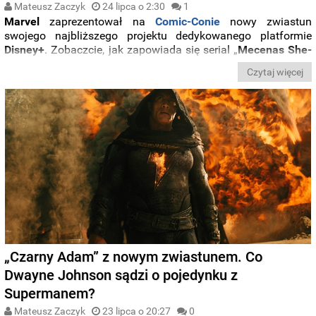
Mateusz Zaczyk
24 lipca o 2:30
1
Marvel
zaprezentował na
Comic-Conie
nowy zwiastun
swojego najbliższego projektu dedykowanego platformie
Disney+
. Zobaczcie, jak zapowiada się serial „
Mecenas She-
Hulk
”, w którym poznamy pierwsze przygody
kuzynki
Hulka
.
Czytaj więcej
„Czarny Adam” z nowym zwiastunem. Co
Dwayne Johnson sądzi o pojedynku z
Supermanem?
Mateusz Zaczyk
23 lipca o 20:27
0