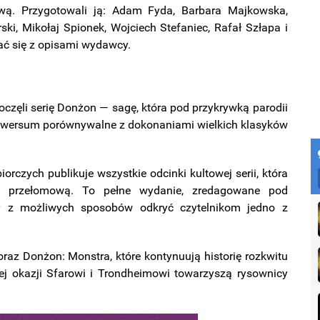
wą. Przygotowali ją: Adam Fyda, Barbara Majkowska,
ki, Mikołaj Spionek, Wojciech Stefaniec, Rafał Szłapa i
ać się z opisami wydawcy.
częli serię Donżon — sagę, która pod przykrywką parodii
niwersum porównywalne z dokonaniami wielkich klasyków
czych publikuje wszystkie odcinki kultowej serii, która
cją przełomową. To pełne wydanie, zredagowane pod
zy z możliwych sposobów odkryć czytelnikom jedno z
raz Donżon: Monstra, które kontynuują historię rozkwitu
j okazji Sfarowi i Trondheimowi towarzyszą rysownicy