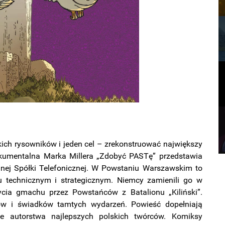
kich rysowników i jeden cel – zrekonstruować największy
kumentalna Marka Millera „Zdobyć PASTę” przedstawia
jnej Spółki Telefonicznej. W Powstaniu Warszawskim to
iu technicznym i strategicznym. Niemcy zamienili go w
ycia gmachu przez Powstańców z Batalionu „Kiliński”.
ków i świadków tamtych wydarzeń. Powieść dopełniają
we autorstwa najlepszych polskich twórców. Komiksy