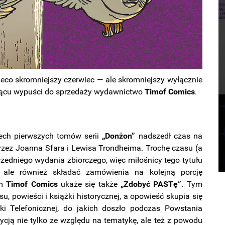
eco skromniejszy czerwiec — ale skromniejszy wyłącznie
esiącu wypuści do sprzedaży wydawnictwo
Timof Comics
.
ech pierwszych tomów serii
„Donżon”
nadszedł czas na
rzez Joanna Sfara i Lewisa Trondheima. Trochę czasu (a
rzedniego wydania zbiorczego, więc miłośnicy tego tytułu
ale również składać zamówienia na kolejną porcję
em
Timof Comics
ukaże się także
„Zdobyć PASTę”
. Tym
 powieści i książki historycznej, a opowieść skupia się
ki Telefonicznej, do jakich doszło podczas Powstania
cją nie tylko ze względu na tematykę, ale też z powodu