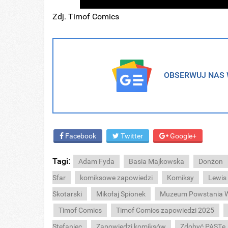
Zdj. Timof Comics
OBSERWUJ NAS W
Facebook
Twitter
Google+
Tagi:
Adam Fyda
Basia Majkowska
Donżon
Sfar
komiksowe zapowiedzi
Komiksy
Lewis
Skotarski
Mikołaj Spionek
Muzeum Powstania 
Timof Comics
Timof Comics zapowiedzi 2025
Stefaniec
Zapowiedzi komiksów
Zdobyć PASTę