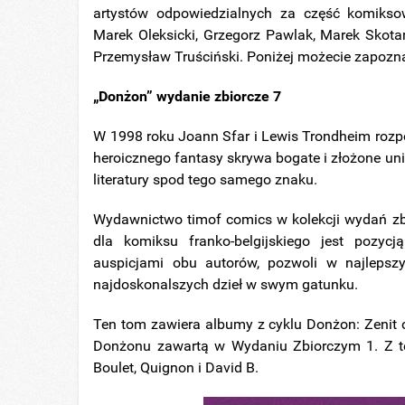
artystów odpowiedzialnych za część komikso
Marek Oleksicki, Grzegorz Pawlak, Marek Skotars
Przemysław Truściński. Poniżej możecie zapozn
„Donżon” wydanie zbiorcze 7
W 1998 roku Joann Sfar i Lewis Trondheim rozpo
heroicznego fantasy skrywa bogate i złożone u
literatury spod tego samego znaku.
Wydawnictwo timof comics w kolekcji wydań zbior
dla komiksu franko-belgijskiego jest pozy
auspicjami obu autorów, pozwoli w najleps
najdoskonalszych dzieł w swym gatunku.
Ten tom zawiera albumy z cyklu Donżon: Zenit o
Donżonu zawartą w Wydaniu Zbiorczym 1. Z te
Boulet, Quignon i David B.