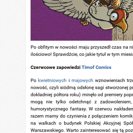
Po obfitym w nowości maju przyszedł czas na ni
ilościowo! Sprawdźcie, co jakie tytuł w tym mi
Czerwcowe zapowiedzi
Timof Comics
Po
kwietniowych
i
majowych
wznowieniach trz
nowość, czyli siódmą odsłonę sagi stworzonej p
dokładniej półtora roku) minęło od premiery pop
mogą nie tylko odetchnąć z zadowoleniem, 
humorystycznego fantasy. W czerwcu nakład
razem mamy do czynienia z połączeniem komiksu,
na walkach o budynek Polskiej Akcyjnej Spół
Warszawskiego. Warto zainteresować się tą pozy