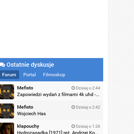
Ostatnie dyskusje
Forum
Portal
Filmoskop
Mefisto
Dzisiaj o 2:44
Zapowiedzi wydań z filmami 4k uhd - zagraniczne wydania
Mefisto
Dzisiaj o 2:42
Wojciech Has
kłapouchy
Dzisiaj o 1:26
Hydrozagadka [1971] reż. Andrzej Kondratiuk