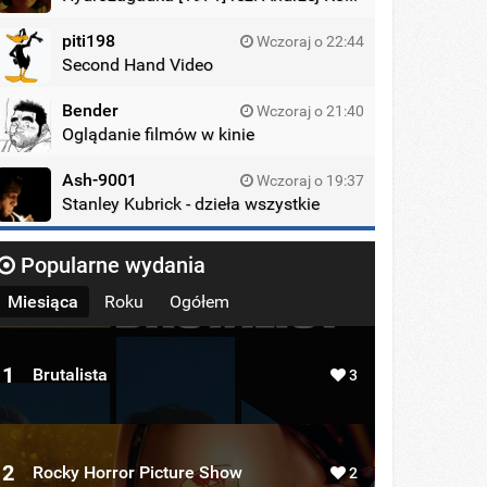
piti198
Wczoraj o 22:44
Second Hand Video
Bender
Wczoraj o 21:40
Oglądanie filmów w kinie
Ash-9001
Wczoraj o 19:37
Stanley Kubrick - dzieła wszystkie
Popularne wydania
Miesiąca
Roku
Ogółem
1
Brutalista
3
2
Rocky Horror Picture Show
2