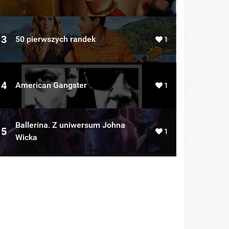
3
50 pierwszych randek
1
4
American Gangster
1
Ballerina. Z uniwersum Johna
5
1
Wicka