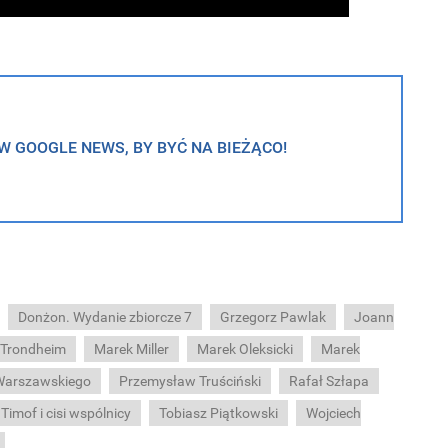
 GOOGLE NEWS, BY BYĆ NA BIEŻĄCO!
Donżon. Wydanie zbiorcze 7
Grzegorz Pawlak
Joann
 Trondheim
Marek Miller
Marek Oleksicki
Marek
Warszawskiego
Przemysław Truściński
Rafał Szłapa
Timof i cisi wspólnicy
Tobiasz Piątkowski
Wojciech