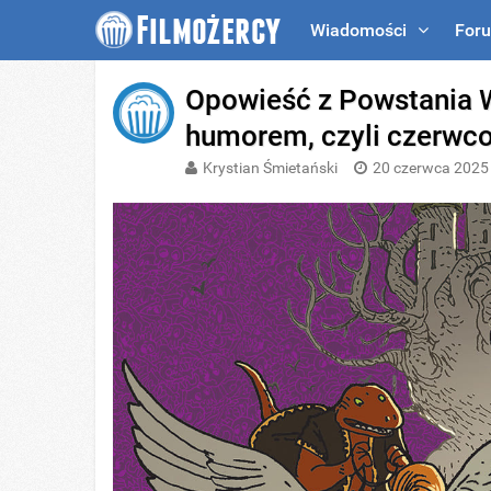
Wiadomości
For
Opowieść z Powstania W
humorem, czyli czerwc
Krystian Śmietański
20 czerwca 2025