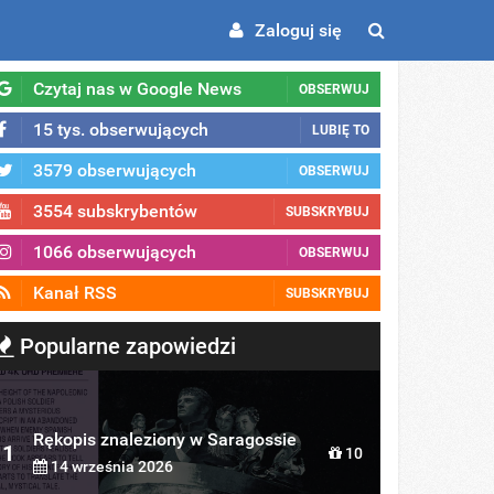
Zaloguj się
Czytaj nas w Google News
OBSERWUJ
15 tys. obserwujących
LUBIĘ TO
3579 obserwujących
OBSERWUJ
3554 subskrybentów
SUBSKRYBUJ
1066 obserwujących
OBSERWUJ
Kanał RSS
SUBSKRYBUJ
Popularne zapowiedzi
Rękopis znaleziony w Saragossie
1
10
14 września 2026