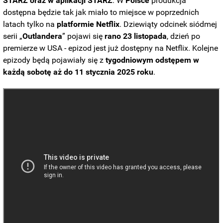
STARZ oraz w aplikacji STARZ
. W
Polsce
produkcja
dostępna będzie tak jak miało to miejsce w poprzednich
latach tylko na
platformie
Netflix
. Dziewiąty odcinek siódmej
serii „
Outlandera
” pojawi się
rano 23 listopada
, dzień po
premierze w USA - epizod jest już dostępny na Netflix. Kolejne
epizody będą pojawiały się z
tygodniowym
odstępem w
każdą sobotę aż do 11 stycznia 2025 roku
.