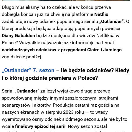
Długo musieliśmy na to czekać, ale w końcu przerwa
dobiegła końca i już za chwilę na platformie
Netflix
zadebiutuje nowy odcinek popularnego serialu „
Outlander
”. O
której produkcja będąca adaptacją popularnych powieści
Diany Gabaldon
będzie dostępna dla widzów Netfliksa w
Polsce? Wszystkie najważniejsze informacje na temat
nadchodzących odcinków z przygodami Claire i Jamiego
znajdziecie poniżej.
„Outlander” 7. sezon
– ile będzie odcinków? Kiedy
i o której godzinie premiera w Polsce?
Serial „
Outlander
” zaliczył wyjątkowo długą przerwę
spowodowaną między innymi zeszłorocznymi strajkami
scenarzystów i aktorów. Produkcja ostatni raz gościła na
naszych ekranach w sierpniu 2023 roku — to wtedy
wyemitowano ósmy odcinek siódmego sezonu, ale nie był to
wcale
finałowy epizod tej serii
. Nowy sezon został