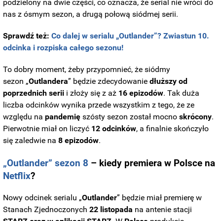
podzielony na dwie części, co oznacza, że serial nie wróci do
nas z ósmym sezon, a drugą połową siódmej serii.
Sprawdź też:
Co dalej w serialu „Outlander”? Zwiastun 10.
odcinka i rozpiska całego sezonu!
To dobry moment, żeby przypomnieć, że siódmy
sezon „
Outlandera
” będzie zdecydowanie
dłuższy od
poprzednich serii
i złoży się z aż
16 epizodów
. Tak duża
liczba odcinków wynika przede wszystkim z tego, że ze
względu na
pandemię
szósty sezon został mocno
skrócony
.
Pierwotnie miał on liczyć
12
odcinków
, a finalnie skończyło
się zaledwie na
8 epizodów
.
„
Outlander”
sezon 8
– kiedy premiera w Polsce na
Netflix
?
Nowy odcinek serialu „
Outlander
” będzie miał premierę w
Stanach Zjednoczonych
22 listopada
na antenie stacji