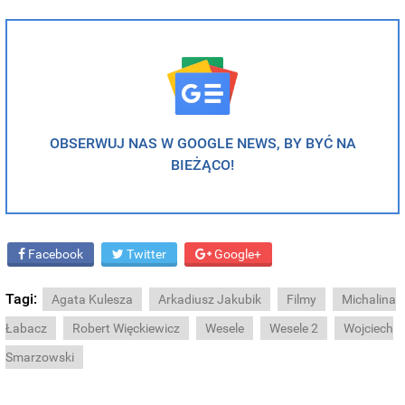
OBSERWUJ NAS W GOOGLE NEWS, BY BYĆ NA
BIEŻĄCO!
Facebook
Twitter
Google+
Tagi:
Agata Kulesza
Arkadiusz Jakubik
Filmy
Michalina
Łabacz
Robert Więckiewicz
Wesele
Wesele 2
Wojciech
Smarzowski