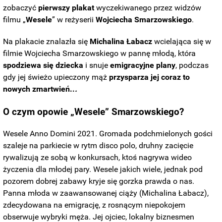
zobaczyć
pierwszy
plakat
wyczekiwanego przez widzów
filmu „
Wesele
” w reżyserii
Wojciecha Smarzowskiego
.
Na plakacie znalazła się
Michalina
Łabacz
wcielająca się w
filmie Wojciecha Smarzowskiego w pannę młodą, która
spodziewa
się dziecka
i snuje
emigracyjne plany
, podczas
gdy jej świeżo upieczony mąż
przysparza jej coraz to
nowych zmartwień..
.
O czym opowie „Wesele” Smarzowskiego?
Wesele Anno Domini 2021. Gromada podchmielonych gości
szaleje na parkiecie w rytm disco polo, druhny zacięcie
rywalizują ze sobą w konkursach, ktoś nagrywa wideo
życzenia dla młodej pary. Wesele jakich wiele, jednak pod
pozorem dobrej zabawy kryje się gorzka prawda o nas.
Panna młoda w zaawansowanej ciąży (Michalina Łabacz),
zdecydowana na emigrację, z rosnącym niepokojem
obserwuje wybryki męża. Jej ojciec, lokalny biznesmen