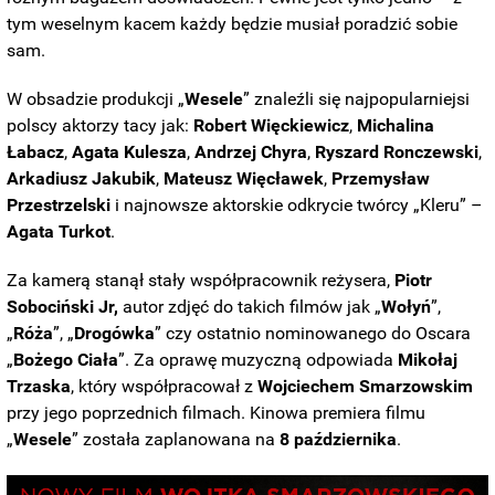
tym weselnym kacem każdy będzie musiał poradzić sobie
sam.
W obsadzie produkcji „
Wesele
” znaleźli się najpopularniejsi
polscy aktorzy tacy jak:
Robert
Więckiewicz
,
Michalina
Łabacz
,
Agata
Kulesza
,
Andrzej
Chyra
,
Ryszard
Ronczewski
,
Arkadiusz
Jakubik
,
Mateusz
Więcławek
,
Przemysław
Przestrzelski
i najnowsze aktorskie odkrycie twórcy „Kleru” –
Agata Turkot
.
Za kamerą stanął stały współpracownik reżysera,
Piotr
Sobociński Jr,
autor zdjęć do takich filmów jak „
Wołyń
”,
„
Róża
”, „
Drogówka
” czy ostatnio nominowanego do Oscara
„
Bożego
Ciała
”. Za oprawę muzyczną odpowiada
Mikołaj
Trzaska
, który współpracował z
Wojciechem
Smarzowskim
przy jego poprzednich filmach. Kinowa premiera filmu
„
Wesele
” została zaplanowana na
8 października
.