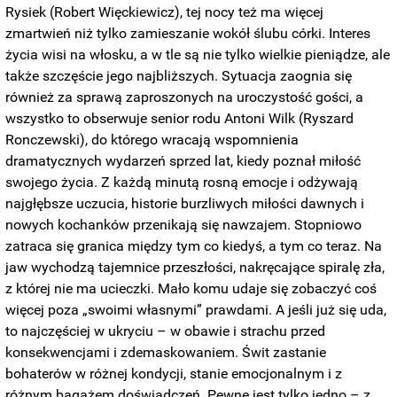
Rysiek (Robert Więckiewicz), tej nocy też ma więcej
zmartwień niż tylko zamieszanie wokół ślubu córki. Interes
życia wisi na włosku, a w tle są nie tylko wielkie pieniądze, ale
także szczęście jego najbliższych. Sytuacja zaognia się
również za sprawą zaproszonych na uroczystość gości, a
wszystko to obserwuje senior rodu Antoni Wilk (Ryszard
Ronczewski), do którego wracają wspomnienia
dramatycznych wydarzeń sprzed lat, kiedy poznał miłość
swojego życia. Z każdą minutą rosną emocje i odżywają
najgłębsze uczucia, historie burzliwych miłości dawnych i
nowych kochanków przenikają się nawzajem. Stopniowo
zatraca się granica między tym co kiedyś, a tym co teraz. Na
jaw wychodzą tajemnice przeszłości, nakręcające spiralę zła,
z której nie ma ucieczki. Mało komu udaje się zobaczyć coś
więcej poza „swoimi własnymi” prawdami. A jeśli już się uda,
to najczęściej w ukryciu – w obawie i strachu przed
konsekwencjami i zdemaskowaniem. Świt zastanie
bohaterów w różnej kondycji, stanie emocjonalnym i z
różnym bagażem doświadczeń. Pewne jest tylko jedno – z