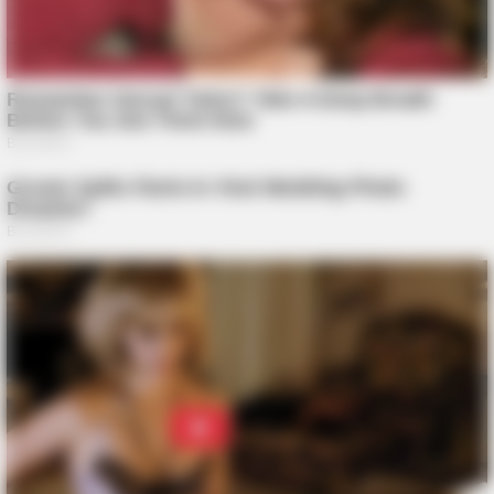
BRAINBERRIES
Remember Them? These '90s Couples Defined An Era—See
The Complete List
BRAINBERRIES
The Most Unexpected Wedding Dance Moments