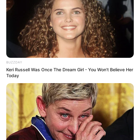
Rycerz
Muzyka filmowa
Riddler
The Batman
BUZZDAY
Keri Russell Was Once The Dream Girl - You Won't Believe Her
Today