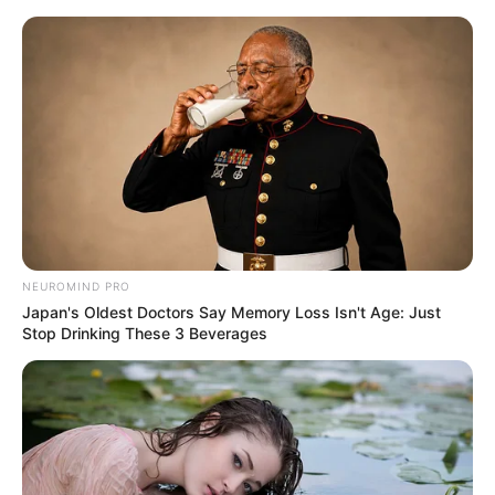
Po Batmanie czas na Człowieka-
Zagadkę. Posłuchajcie motywu
muzycznego z nowego filmu
Mateusz Zaczyk
4 lutego 2022
Aktualności
NEUROMIND PRO
Japan's Oldest Doctors Say Memory Loss Isn't Age: Just
Stop Drinking These 3 Beverages