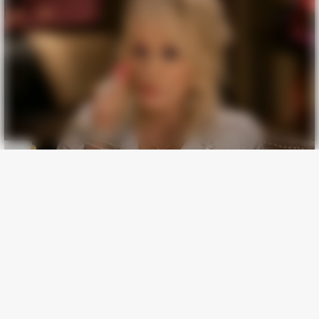
BRAINBERRIES
The Massive Snake That's Redefining 'Giant'—Bigger Than
Anacondas
BRAINBERRIES
46 Years Later, The Blue Lagoon Stars Look Unrecognizable