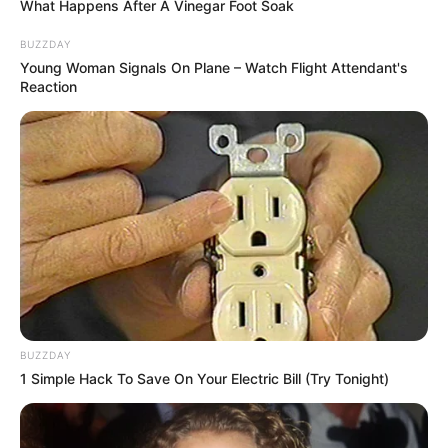
What Happens After A Vinegar Foot Soak
BUZZDAY
Young Woman Signals On Plane – Watch Flight Attendant's
Reaction
zdj. Warner Bros.
OBSERWUJ NAS W GOOGLE NEWS, BY BYĆ NA
BIEŻĄCO!
BUZZDAY
1 Simple Hack To Save On Your Electric Bill (Try Tonight)
Facebook
Twitter
Google+
Tagi:
Batman
Człowiek Zagadka
DC
Filmy
Mroczny