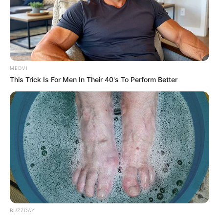
MEDVI
This Trick Is For Men In Their 40's To Perform Better
BUZZDAY