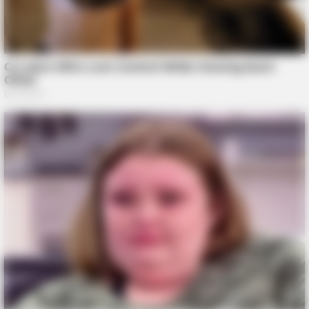
BRAINBERRIES
10 Foods That Instantly Reduce Bloat
BRAINBERRIES
Where Are They Now? 9 Ex-Actors Found Unexpected Career
Paths