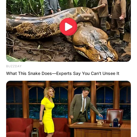
BUZZDAY
What This Snake Does—Experts Say You Can't Unsee It