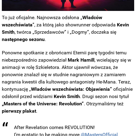
To już oficjalne. Najnowsza odsłona „
Władców
wszechświata
”, za którą jako showrunner odpowiada
Kevin
Smith
, twórca „Sprzedawców” i „Dogmy”, doczeka się
następnego sezonu
.
Ponowne spotkanie z obrońcami Eternii parę tygodni temu
niebezpośrednio zapowiedział
Mark Hamill
, wcielający się w
animacji w rolę Szkieletora. Aktor ujawnił wówczas, że
ponownie znalazł się w studnie nagraniowym z zamiarem
nagrania kwestii dla kultowego antagonisty He-Mana. Teraz,
kontynuację „
Władców wszechświata: Objawienia”
oficjalnie
odsłonił przed widziami
Kevin Smith
. Drugi sezon nosi tytuł
„Masters of the Universe: Revolution”
. Otrzymaliśmy też
pierwszy plakat
.
After Revelation comes REVOLUTION!
I’m ecstatic to be making more
@MastersOfficial