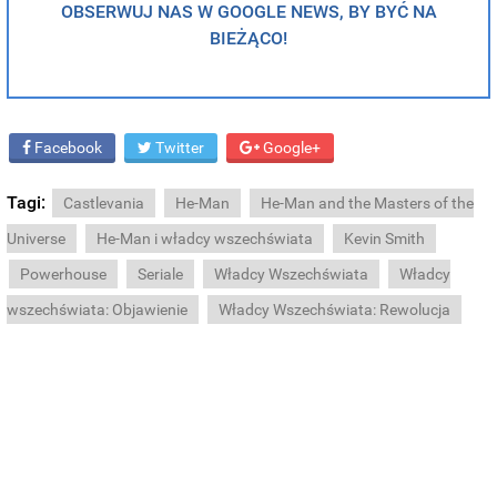
OBSERWUJ NAS W GOOGLE NEWS, BY BYĆ NA
BIEŻĄCO!
Facebook
Twitter
Google+
Tagi:
Castlevania
He-Man
He-Man and the Masters of the
Universe
He-Man i władcy wszechświata
Kevin Smith
Powerhouse
Seriale
Władcy Wszechświata
Władcy
wszechświata: Objawienie
Władcy Wszechświata: Rewolucja