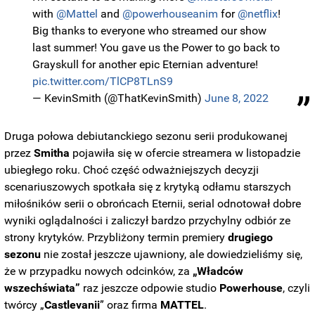
with
@Mattel
and
@powerhouseanim
for
@netflix
!
Big thanks to everyone who streamed our show
last summer! You gave us the Power to go back to
Grayskull for another epic Eternian adventure!
pic.twitter.com/TlCP8TLnS9
— KevinSmith (@ThatKevinSmith)
June 8, 2022
Druga połowa debiutanckiego sezonu serii produkowanej
przez
Smitha
pojawiła się w ofercie streamera w listopadzie
ubiegłego roku. Choć część odważniejszych decyzji
scenariuszowych spotkała się z krytyką odłamu starszych
miłośników serii o obrońcach Eternii, serial odnotował dobre
wyniki oglądalności i zaliczył bardzo przychylny odbiór ze
strony krytyków. Przybliżony termin premiery
drugiego
sezonu
nie został jeszcze ujawniony, ale dowiedzieliśmy się,
że w przypadku nowych odcinków, za
„Władców
wszechświata”
raz jeszcze odpowie studio
Powerhouse
, czyli
twórcy „
Castlevanii
” oraz firma
MATTEL
.