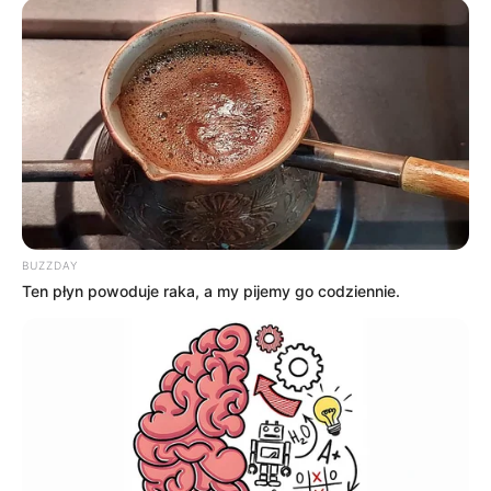
BUZZDAY
Ten płyn powoduje raka, a my pijemy go codziennie.
Źródło i zdj. CANAL+