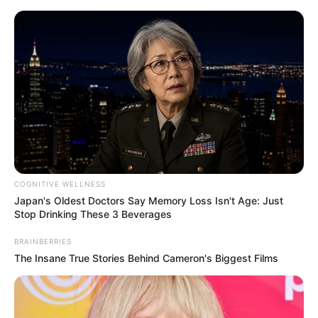
Polski hit serialowy powróci za 2
tygodnie! Zobaczcie nową
zapowiedź 3. sezonu „Belfra”
Karol Urbański
25 sierpnia 2023
Aktualności
COGNITIVE WELLNESS
Japan's Oldest Doctors Say Memory Loss Isn't Age: Just
Stop Drinking These 3 Beverages
BRAINBERRIES
The Insane True Stories Behind Cameron's Biggest Films