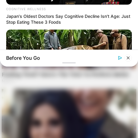
COGNITIVE WELLNESS
Japan's Oldest Doctors Say Cognitive Decline Isn't Age: Just
Stop Eating These 3 Foods
Before You Go
BUZZDAY
What This Snake Does—Experts Say You Can't Unsee It