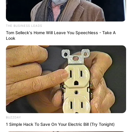
THE BUSINESS LEADS
Tom Selleck's Home Will Leave You Speechless - Take A
Look
Może zainteresuje Cię:
Czy Polacy potrafią kręcić science
fiction? Nadchodzi nowa produkcja w klimacie postapo
Kiedy premiera 3. sezonu serialu „Belfer”? Ile
odcinków zobaczymy?
Data premiery 3. sezonu
serialu
„
Belfer
” została
wyznaczona na
8 września
. Na całość nowej serii złoży się
8
odcinków
.
BUZZDAY
1 Simple Hack To Save On Your Electric Bill (Try Tonight)