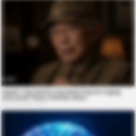
BUZZDAY
Tom Cruise's Daughter Is The Most Beautiful Woman In The
World
BUZZDAY
He Was Just A Step Away From Death: Makes You Cry And
Laugh