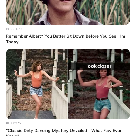
BUZZ DAY
Remember Albert? You Better Sit Down Before You See Him
Today
BUZZDAY
“Classic Dirty Dancing Mystery Unveiled—What Few Ever