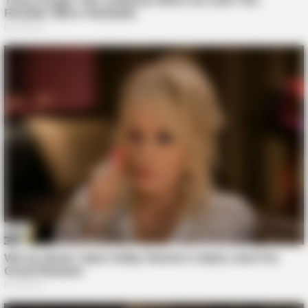
GOOD TO KNOW THIS
She Put Toothpaste On Her Feet For 7 Nights Straight – Here's
What Happened