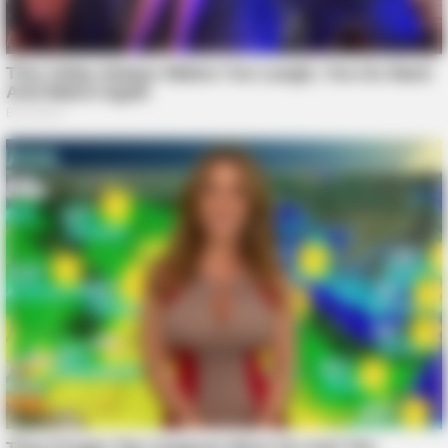
HABERION
Video Of Giant Anaconda Is Going Viral All Over The World.
Watch
HABERION
Rare Elephant Birth—Then Nature Delivered A Second Shock