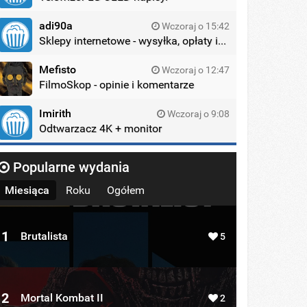
adi90a
Wczoraj o 15:42
Sklepy internetowe - wysyłka, opłaty itd.
Mefisto
Wczoraj o 12:47
FilmoSkop - opinie i komentarze
Imirith
Wczoraj o 9:08
Odtwarzacz 4K + monitor
Popularne wydania
Miesiąca
Roku
Ogółem
1
Brutalista
5
2
Mortal Kombat II
2