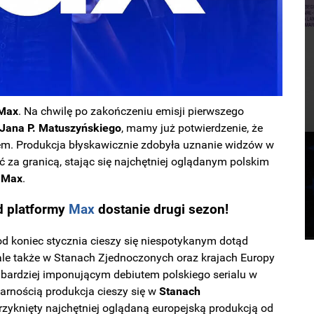
Max
. Na chwilę po zakończeniu emisji pierwszego
Jana P. Matuszyńskiego
, mamy już potwierdzenie, że
em. Produkcja błyskawicznie zdobyła uznanie widzów w
 za granicą, stając się najchętniej oglądanym polskim
Max
.
d platformy
Max
dostanie drugi sezon!
od koniec stycznia cieszy się niespotykanym dotąd
ale także w Stanach Zjednoczonych oraz krajach Europy
jbardziej imponującym debiutem polskiego serialu w
larnością produkcja cieszy się w
Stanach
krzyknięty najchętniej oglądaną europejską produkcją od