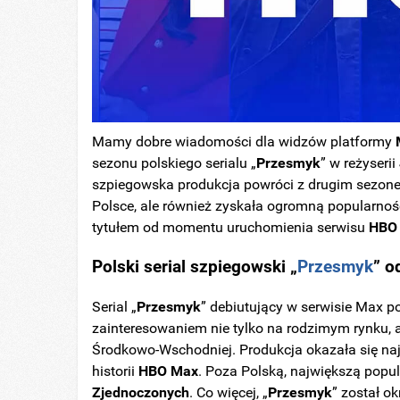
Mamy dobre wiadomości dla widzów platformy
sezonu polskiego serialu „
Przesmyk
” w reżyserii
szpiegowska produkcja powróci z drugim sezon
Polsce, ale również zyskała ogromną popularność
tytułem od momentu uruchomienia serwisu
HBO
Polski serial szpiegowski „
Przesmyk
” o
Serial „
Przesmyk
” debiutujący w serwisie Max p
zainteresowaniem nie tylko na rodzimym rynku, 
Środkowo-Wschodniej. Produkcja okazała się na
historii
HBO
Max
. Poza Polską, największą popu
Zjednoczonych
. Co więcej, „
Przesmyk
” został o