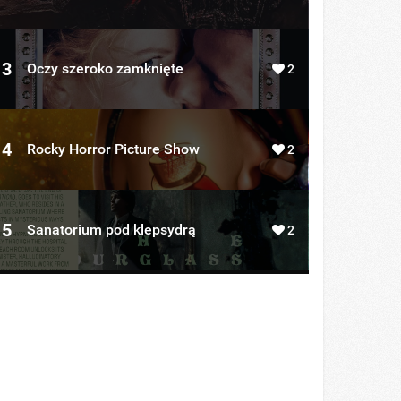
3
Oczy szeroko zamknięte
2
4
Rocky Horror Picture Show
2
5
Sanatorium pod klepsydrą
2