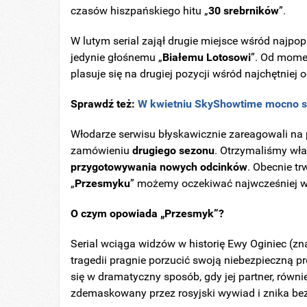
czasów hiszpańskiego hitu „
30 srebrników
”.
W lutym serial zajął drugie miejsce wśród najpop
jedynie głośnemu „
Białemu
Lotosowi
”. Od momen
plasuje się na drugiej pozycji wśród najchętniej 
Sprawdź też:
W kwietniu SkyShowtime mocno sta
Włodarze serwisu błyskawicznie zareagowali na p
zamówieniu
drugiego
sezonu
. Otrzymaliśmy wła
przygotowywania nowych odcinków
. Obecnie t
„
Przesmyku
” możemy oczekiwać najwcześniej w
O czym opowiada „Przesmyk”?
Serial wciąga widzów w historię Ewy Oginiec (zn
tragedii pragnie porzucić swoją niebezpieczną pr
się w dramatyczny sposób, gdy jej partner, również
zdemaskowany przez rosyjski wywiad i znika bez