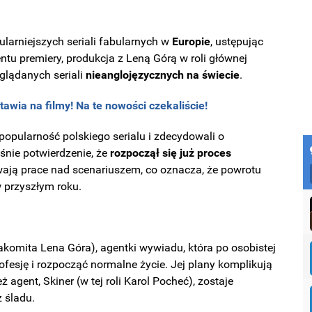
ularniejszych seriali fabularnych w
Europie
, ustępując
tu premiery, produkcja z Leną Górą w roli głównej
oglądanych seriali
nieanglojęzycznych na świecie
.
wia na filmy! Na te nowości czekaliście!
opularność polskiego serialu i zdecydowali o
śnie potwierdzenie, że
rozpoczął się już proces
rwają prace nad scenariuszem, co oznacza, że powrotu
 przyszłym roku.
akomita Lena Góra), agentki wywiadu, która po osobistej
ofesję i rozpocząć normalne życie. Jej plany komplikują
 agent, Skiner (w tej roli Karol Pocheć), zostaje
 śladu.