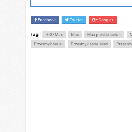
Facebook
Twitter
Google+
Tagi:
HBO Max
Max
Max polskie seriale
M
Przesmyk serial
Przesmyk serial Max
Przesmy