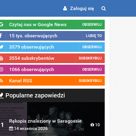
Zaloguj się
Czytaj nas w Google News
OBSERWUJ
15 tys. obserwujących
LUBIĘ TO
3579 obserwujących
OBSERWUJ
3554 subskrybentów
SUBSKRYBUJ
1066 obserwujących
OBSERWUJ
Kanał RSS
SUBSKRYBUJ
Popularne zapowiedzi
Rękopis znaleziony w Saragossie
1
10
14 września 2026