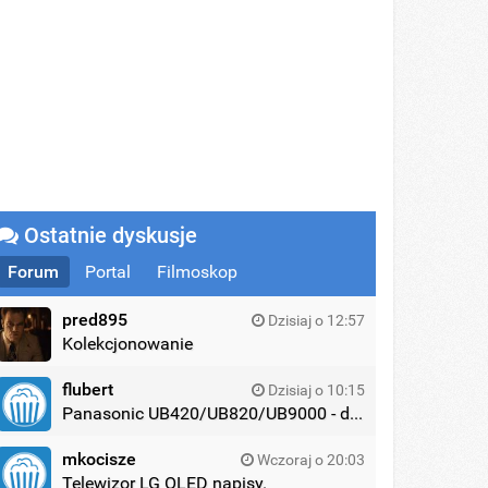
Ostatnie dyskusje
Forum
Portal
Filmoskop
pred895
Dzisiaj o 12:57
Kolekcjonowanie
flubert
Dzisiaj o 10:15
Panasonic UB420/UB820/UB9000 - dyskusja
mkocisze
Wczoraj o 20:03
Telewizor LG OLED napisy.