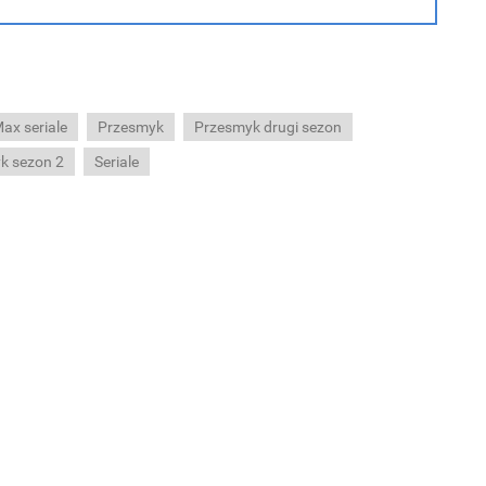
ax seriale
Przesmyk
Przesmyk drugi sezon
k sezon 2
Seriale