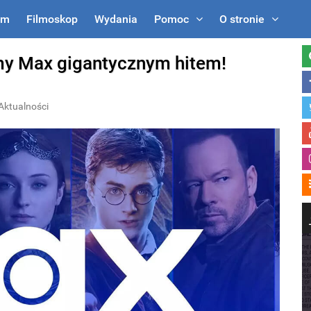
um
Filmoskop
Wydania
Pomoc
O stronie
rmy Max gigantycznym hitem!
Aktualności