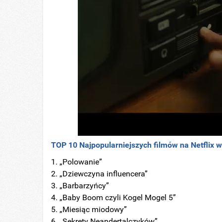
TOP 10 Najpopularniejszych filmów na Netflix w
„Polowanie”
„Dziewczyna influencera”
„Barbarzyńcy”
„Baby Boom czyli Kogel Mogel 5”
„Miesiąc miodowy”
„Sekrety Neandertalczyków”