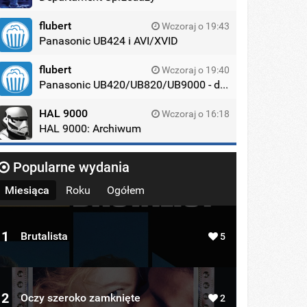
flubert
Wczoraj o 19:43
Panasonic UB424 i AVI/XVID
flubert
Wczoraj o 19:40
Panasonic UB420/UB820/UB9000 - dyskusja
HAL 9000
Wczoraj o 16:18
HAL 9000: Archiwum
Popularne wydania
Miesiąca
Roku
Ogółem
1
Brutalista
5
2
Oczy szeroko zamknięte
2