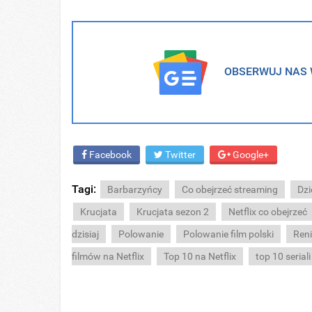
OBSERWUJ NAS W
Facebook
Twitter
Google+
Tagi:
Barbarzyńcy
Co obejrzeć streaming
Dzi
Krucjata
Krucjata sezon 2
Netflix co obejrzeć
dzisiaj
Polowanie
Polowanie film polski
Reni
filmów na Netflix
Top 10 na Netflix
top 10 seriali