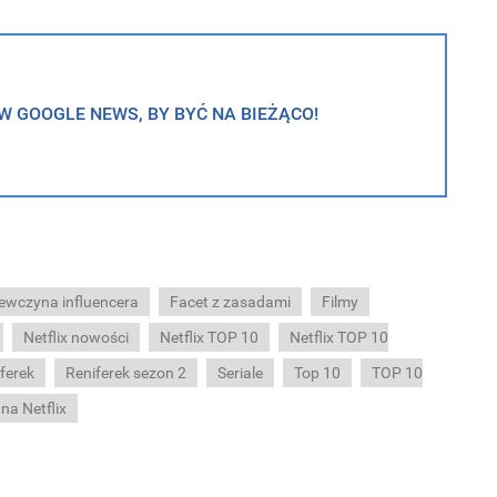
 GOOGLE NEWS, BY BYĆ NA BIEŻĄCO!
ewczyna influencera
Facet z zasadami
Filmy
Netflix nowości
Netflix TOP 10
Netflix TOP 10
ferek
Reniferek sezon 2
Seriale
Top 10
TOP 10
 na Netflix