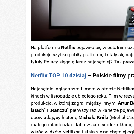
Na platformie
Netflix
pojawiło się w ostatnim cza
produkcje szybko pobiły platformę i stały się naj
tytuły Polacy sięgają teraz najchętniej? Tak prez
Netflix TOP 10 dzisiaj
– Polskie filmy p
Najchętniej oglądanym filmem w ofercie Netfliksa
kinach w listopadzie ubiegłego roku. Film w reży
produkcja, w której zagrał między innymi
Artur B
latach
” i „
Ranczu
” pierwszy raz w karierze pojawi
opowiadający historię
Michała
Króla
(Michał Czer
małego miasteczka i tafia w sam środek układu,
wśród widzów Netfliksa i stała się najchętniej o