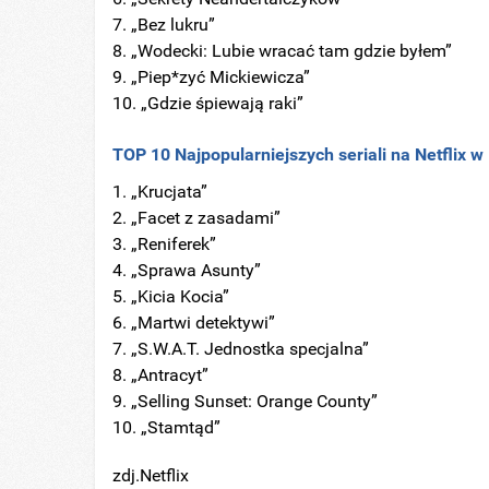
„Bez lukru”
„Wodecki: Lubie wracać tam gdzie byłem”
„Piep*zyć Mickiewicza”
„Gdzie śpiewają raki”
TOP 10 Najpopularniejszych seriali na Netflix w
„Krucjata”
„Facet z zasadami”
„Reniferek”
„Sprawa Asunty”
„Kicia Kocia”
„Martwi detektywi”
„S.W.A.T. Jednostka specjalna”
„Antracyt”
„Selling Sunset: Orange County”
„Stamtąd”
zdj.Netflix