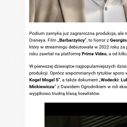
Podium zamyka już zagraniczna produkcja, ale nal
Disneya. Film „
Barbarzyńcy
”, to horror z
Georgin
który w streamingu debiutowała w 2022 roku za
roku zawitał na platformę
Prime Video
, a od kil
W pierwszej dziesiątce najpopularniejszych dzisia
produkcji. Oprócz wspomnianych tytułów sporo w
Kogel Mogel 5
”, a także dokument „
Wodecki: Lu
Mickiewicza
” z Dawidem Ogrodnikiem w roli eksc
wyjątkowo trudną klasą licealistów.