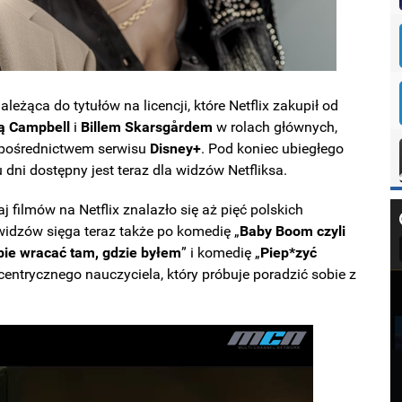
eżąca do tytułów na licencji, które Netflix zakupił od
ą Campbell
i
Billem Skarsgårdem
w rolach głównych,
 pośrednictwem serwisu
Disney+
. Pod koniec ubiegłego
ku dni dostępny jest teraz dla widzów Netfliksa.
j filmów na Netflix znalazło się aż pięć polskich
idzów sięga teraz także po komedię „
Baby Boom czyli
bie wracać tam, gdzie byłem
” i komedię „
Piep*zyć
entrycznego nauczyciela, który próbuje poradzić sobie z