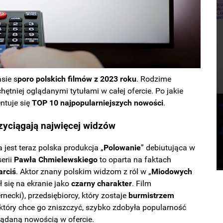
sie s
poro polskich filmów z 2023 roku
. Rodzime
chętniej oglądanymi tytułami w całej ofercie. Po jakie
entuje się
TOP 10 najpopularniejszych nowości
.
rzyciągają najwięcej widzów
 jest teraz polska produkcja „
Polowanie
” debiutująca w
serii
Pawła Chmielewskiego
to oparta na faktach
arciś
. Aktor znany polskim widzom z ról w „
Miodowych
ł się na ekranie jako
czarny charakter
. Film
necki), przedsiębiorcy, który zostaje
burmistrzem
 który chce go zniszczyć, szybko zdobyła popularność
glądaną nowością w ofercie.