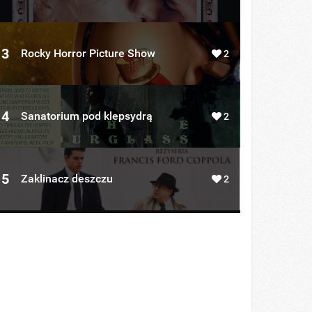
3
Rocky Horror Picture Show
2
4
Sanatorium pod klepsydrą
2
5
Zaklinacz deszczu
2