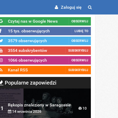
Zaloguj się
Czytaj nas w Google News
OBSERWUJ
15 tys. obserwujących
LUBIĘ TO
3579 obserwujących
OBSERWUJ
3554 subskrybentów
SUBSKRYBUJ
1066 obserwujących
OBSERWUJ
Kanał RSS
SUBSKRYBUJ
Popularne zapowiedzi
Rękopis znaleziony w Saragossie
1
10
14 września 2026