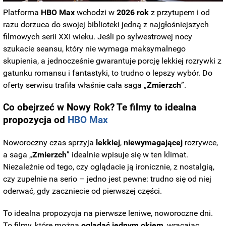
Platforma
HBO
Max
wchodzi w
2026
rok
z przytupem i od
razu dorzuca do swojej biblioteki jedną z najgłośniejszych
filmowych serii XXI wieku. Jeśli po sylwestrowej nocy
szukacie seansu, który nie wymaga maksymalnego
skupienia, a jednocześnie gwarantuje porcję lekkiej rozrywki z
gatunku romansu i fantastyki, to trudno o lepszy wybór. Do
oferty serwisu trafiła właśnie cała saga „
Zmierzch
”.
BUZZDAY
Co obejrzeć w Nowy Rok? Te filmy to idealna
Wedding Photo Goes Viral After Groom's Pants Rip!
propozycja od
HBO Max
Noworoczny czas sprzyja
lekkiej
,
niewymagającej
rozrywce,
a saga „
Zmierzch
” idealnie wpisuje się w ten klimat.
Niezależnie od tego, czy oglądacie ją ironicznie, z nostalgią,
czy zupełnie na serio – jedno jest pewne: trudno się od niej
oderwać, gdy zaczniecie od pierwszej części.
To idealna propozycja na pierwsze leniwe, noworoczne dni.
To filmy, które można
oglądać jednym okiem
, wracając