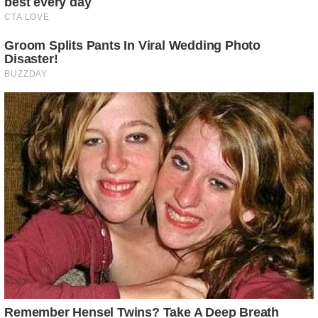
BUZZDAY
Czekał na śmierć, ale to, co zrobiło zwierzę, uciszyło go
BUZZDAY
Reporter Wears Ill-Fitting Dress In Public? Take A Look