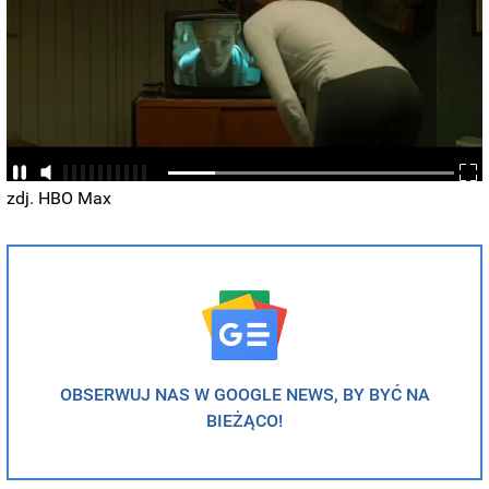
BUZZDAY
Marlo Thomas Is 86 Now - Here's What She Looks Like
Today
zdj. HBO Max
OBSERWUJ NAS W GOOGLE NEWS, BY BYĆ NA
HABERION
BIEŻĄCO!
Remember Honey Boo Boo? Better To Sit Down Before You
See Her Now