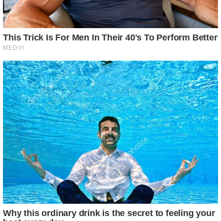
THE BUSINESS LEADS
Tom Selleck's Home Will Leave You Speechless - Take A
Look