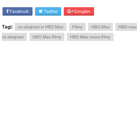
Facebook
Twitter
Google+
Tagi:
co obejrzeć w HBO Max
Filmy
HBO Max
HBO max
co obejrzeć
HBO Max filmy
HBO Max nowe filmy
BUZZDAY
Adam Lambert, 43, Takes Off Makeup, Leaves Us With No
Words