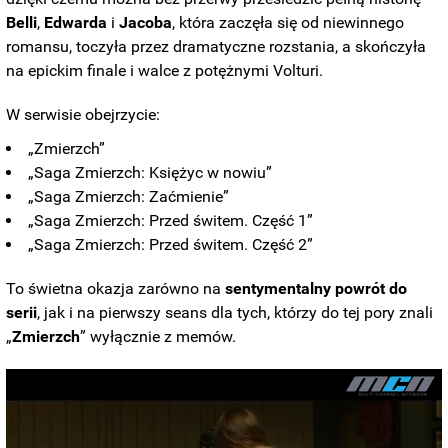
Belli
,
Edwarda
i
Jacoba
, która zaczęła się od niewinnego
romansu, toczyła przez dramatyczne rozstania, a skończyła
na epickim finale i walce z potężnymi Volturi.
W serwisie obejrzycie:
„Zmierzch”
„Saga Zmierzch: Księżyc w nowiu”
„Saga Zmierzch: Zaćmienie”
„Saga Zmierzch: Przed świtem. Część 1”
MEDVI
Men 45+ Are Trying This To Perform Better
„Saga Zmierzch: Przed świtem. Część 2”
To świetna okazja zarówno na
sentymentalny powrót do
serii
, jak i na pierwszy seans dla tych, którzy do tej pory znali
„
Zmierzch
” wyłącznie z memów.