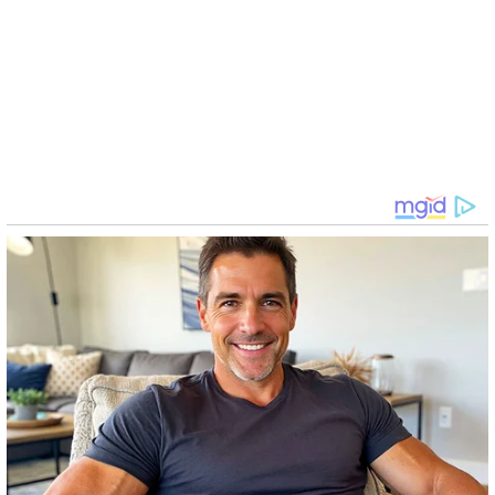
BUZZDAY
Maryla Rodowicz i jej nowy partner – poznaj szczegóły
BUZZDAY
10 rzeczy, których faceci nigdy Ci nie powiedzą. Numer 5
szokuje!