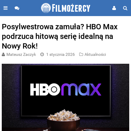
Posylwestrowa zamuła? HBO Max
podrzuca hitową serię idealną na
Nowy Rok!
Mateusz Zaczyk
1 stycznia 2026
Aktualności
BUZZDAY
We’ve Never Seen Dolly Parton's Hand, And For Good Reason