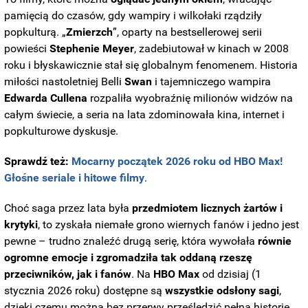
pamięcią do czasów, gdy wampiry i wilkołaki rządziły
popkulturą. „
Zmierzch
”, oparty na bestsellerowej serii
NEUROMIND PRO
powieści
Stephenie
Meyer
, zadebiutował w kinach w 2008
Japan's Oldest Doctors Say Memory Loss Isn't Age: Just
Stop Eating These 3 Foods
roku i błyskawicznie stał się globalnym fenomenem. Historia
miłości nastoletniej Belli
Swan
i tajemniczego wampira
Edwarda
Cullena
rozpaliła wyobraźnię milionów widzów na
całym świecie, a seria na lata zdominowała kina, internet i
popkulturowe dyskusje.
Sprawdź też:
Mocarny początek 2026 roku od HBO Max!
Głośne seriale i hitowe filmy
.
Choć saga przez lata była
przedmiotem licznych żartów i
krytyki
, to zyskała niemałe grono wiernych fanów i jedno jest
pewne – trudno znaleźć drugą serię, która wywołała
równie
BUZZDAY
ogromne emocje i zgromadziła tak oddaną rzeszę
Everybody Wanted To Date Her In The 80s & This Is Her
przeciwników, jak i fanów
. Na
HBO Max
od dzisiaj (1
Recently
stycznia 2026 roku) dostępne są
wszystkie odsłony sagi
,
dzięki czemu można bez przerwy prześledzić pełną historię