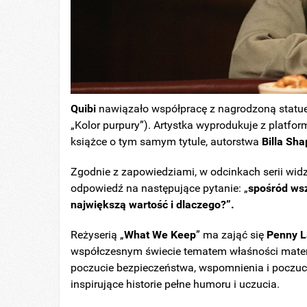
Quibi
nawiązało współpracę z nagrodzoną stat
„Kolor purpury”). Artystka wyprodukuje z platfo
książce o tym samym tytule, autorstwa
Billa Sh
Zgodnie z zapowiedziami, w odcinkach serii wid
odpowiedź na następujące pytanie: „
spośród wsz
największą wartość i dlaczego?”.
Reżyserią „
What We Keep
” ma zająć się
Penny 
współczesnym świecie tematem właśności materia
poczucie bezpieczeństwa, wspomnienia i poczuci
inspirujące historie pełne humoru i uczucia.