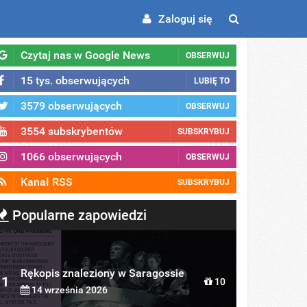
Zaloguj się
Czytaj nas w Google News
OBSERWUJ
15 tys. obserwujących
LUBIĘ TO
3579 obserwujących
OBSERWUJ
3554 subskrybentów
SUBSKRYBUJ
1066 obserwujących
OBSERWUJ
Kanał RSS
SUBSKRYBUJ
Popularne zapowiedzi
Rękopis znaleziony w Saragossie
1
10
14 września 2026