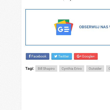
OBSERWUJ NAS W
Facebook
Twitter
Google+
Tagi:
Bill Shapiro
Cynthia Erivo
Outsider