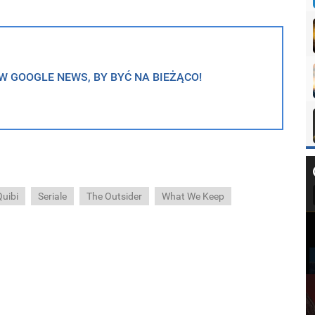
 GOOGLE NEWS, BY BYĆ NA BIEŻĄCO!
Quibi
Seriale
The Outsider
What We Keep