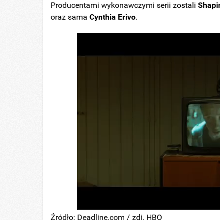
Producentami wykonawczymi serii zostali
Shapi
oraz sama
Cynthia Erivo
.
Źródło: Deadline.com / zdj. HBO