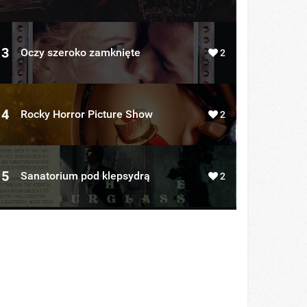
3
Oczy szeroko zamknięte
2
4
Rocky Horror Picture Show
2
5
Sanatorium pod klepsydrą
2