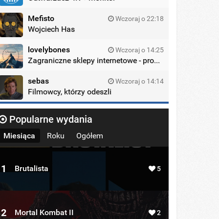
Mefisto
Wczoraj o 22:18
Wojciech Has
lovelybones
Wczoraj o 14:25
Zagraniczne sklepy internetowe - promocje
sebas
Wczoraj o 14:14
Filmowcy, którzy odeszli
Popularne wydania
Miesiąca
Roku
Ogółem
1
Brutalista
5
2
Mortal Kombat II
2