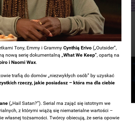
uetkami Tony, Emmy i Grammy
Cynthią Erivo
(„Outsider”,
rmą nową serię dokumentalną „
What We Keep
”, opartą na
apiro i Naomi Wax
.
zowie trafią do domów „niezwykłych osób” by uzyskać
ystkich rzeczy, jakie posiadasz – która ma dla ciebie
Lane
(„Hail Satan?”). Serial ma zająć się istotnym we
lnych, z którymi wiążą się niematerialne wartości –
e własnej tożsamości. Twórcy obiecują, że seria opowie