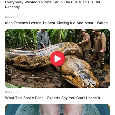
Everybody Wanted To Date Her In The 80s & This Is Her
również scenariusz.
Recently
BUZZDAY
Man Teaches Lesson To Seat-Kicking Kid And Mom – Watch!
BUZZDAY
What This Snake Does—Experts Say You Can't Unsee It