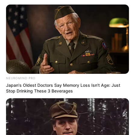
Robert Downey Jr. jako „Dolittle” w
pełnym zwiastunie!
Mateusz Zaczyk
3 stycznia 2020
Aktualności
NEUROMIND PRO
Japan's Oldest Doctors Say Memory Loss Isn't Age: Just
Stop Drinking These 3 Beverages
Studio
Universal Pictures
pokazało dzisiaj
pełny zwiastun