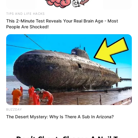
TIPS AND LIFE HACKS
Facebook
Twitter
Google+
This 2-Minute Test Reveals Your Real Brain Age - Most
People Are Shocked!
Tagi:
Doctor Dolittle
Dolittle
Filmy
Robert Downey Jr
Trailer
Zwiastun
BUZZDAY
The Desert Mystery: Why Is There A Sub In Arizona?