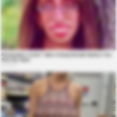
BRAINBERRIES
Why Cher Refused To Wear The Yellow Suit For Decades
BUZZDAY
Ziemia się zapadła: szokujące odkrycie wewnątrz krateru!