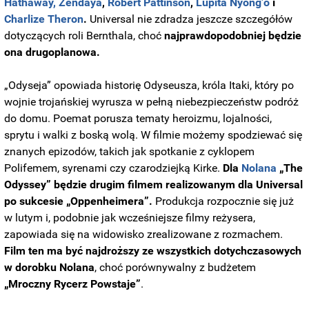
Hathaway,
Zendaya
,
Robert Pattinson
,
Lupita Nyong’o
i
Charlize Theron
.
Universal nie zdradza jeszcze szczegółów
dotyczących roli Bernthala, choć
najprawdopodobniej będzie
ona drugoplanowa.
„Odyseja” opowiada historię Odyseusza, króla Itaki, który po
wojnie trojańskiej wyrusza w pełną niebezpieczeństw podróż
do domu. Poemat porusza tematy heroizmu, lojalności,
sprytu i walki z boską wolą. W filmie możemy spodziewać się
znanych epizodów, takich jak spotkanie z cyklopem
Polifemem, syrenami czy czarodziejką Kirke.
Dla
Nolana
„The
Odyssey” będzie drugim filmem realizowanym dla Universal
po sukcesie „Oppenheimera”.
Produkcja rozpocznie się już
w lutym i, podobnie jak wcześniejsze filmy reżysera,
zapowiada się na widowisko zrealizowane z rozmachem.
Film ten ma być najdroższy ze wszystkich dotychczasowych
w dorobku Nolana
, choć porównywalny z budżetem
„Mroczny Rycerz Powstaje”
.