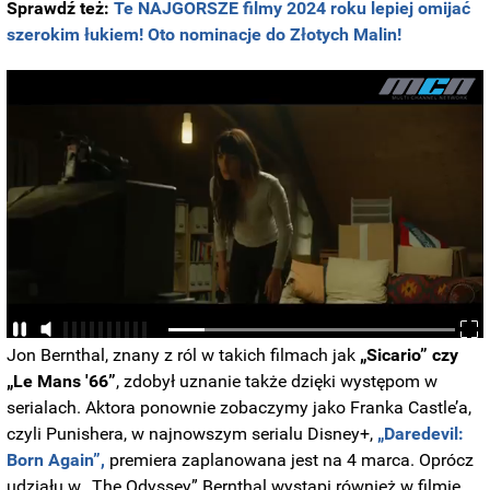
Sprawdź też:
Te NAJGORSZE filmy 2024 roku lepiej omijać
szerokim łukiem! Oto nominacje do Złotych Malin!
Jon Bernthal, znany z ról w takich filmach jak
„Sicario” czy
„Le Mans '66”
, zdobył uznanie także dzięki występom w
serialach. Aktora ponownie zobaczymy jako Franka Castle’a,
czyli Punishera, w najnowszym serialu Disney+,
„Daredevil:
Born Again”,
premiera zaplanowana jest na 4 marca. Oprócz
udziału w „The Odyssey” Bernthal wystąpi również w filmie