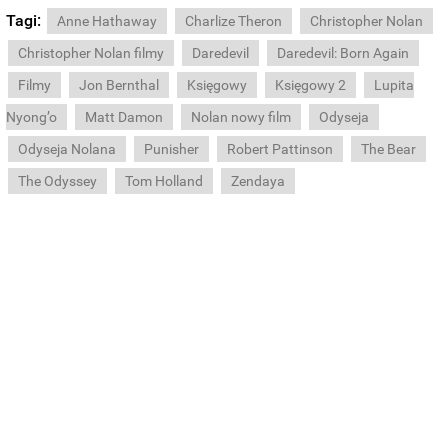
Tagi:
Anne Hathaway
Charlize Theron
Christopher Nolan
Christopher Nolan filmy
Daredevil
Daredevil: Born Again
Filmy
Jon Bernthal
Księgowy
Księgowy 2
Lupita
Nyong’o
Matt Damon
Nolan nowy film
Odyseja
Odyseja Nolana
Punisher
Robert Pattinson
The Bear
The Odyssey
Tom Holland
Zendaya