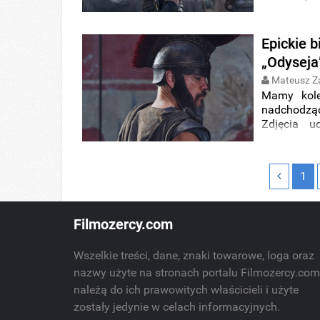
praktyczny
stylu przy 
Epickie b
„Odyseja
Mateusz Z
Mamy kolej
nadchodząc
Zdjęcia u
mediach 
interpreta
gwiazdorsk
1
Filmozercy.com
Wszelkie treści, dane, znaki towarowe, loga oraz
nazwy użyte na stronach portalu Filmozercy.co
należą do ich prawowitych właścicieli i użyte
zostały jedynie w celach informacyjnych.