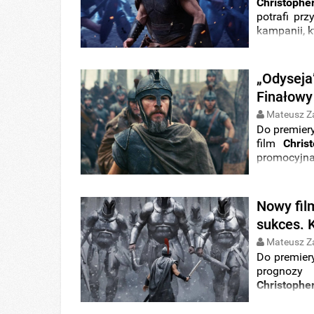
Christophe
potrafi prz
kampanii, k
Wszystko 
największ
ekranizacj
„Odyseja
błyskawic
Finałowy
rekordy w 
Mateusz Z
Do premiery
film
Chris
promocyjn
Pictures
op
zamiast od
podsyca ci
Nowy fil
sukces. 
Mateusz Z
Do premiery
prognozy
Christophe
Choć zaint
mają prob