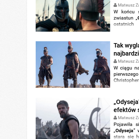
Mateusz Z
W końcu s
zwiastun „
ostatnic
homerows
monumenta
historycz
Tak wygl
dalekie od
najbardz
Mateusz Z
W ciągu na
pierwsze
Christoph
zobaczyć,
produkcja
przez mag
„Odyseja
wgląd w a
efektów 
autorstw
mitycznych
Mateusz Z
Pojawiła s
„
Odyseja
” 
stara się 