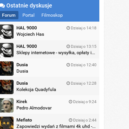
Ostatnie dyskusje
Forum
Portal
Filmoskop
HAL 9000
Dzisiaj o 14:18
Wojciech Has
HAL 9000
Dzisiaj o 13:15
Sklepy internetowe - wysyłka, opłaty itd.
Dusia
Dzisiaj o 12:40
Dusia
Dusia
Dzisiaj o 12:28
Kolekcja Quadyfula
Kirek
Dzisiaj o 9:24
Pedro Almodovar
Mefisto
Dzisiaj o 2:44
Zapowiedzi wydań z filmami 4k uhd - zagraniczne wydania