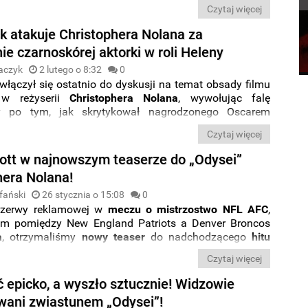
 nie tylko ze względu na skalę, ale też pytanie, które
Czytaj więcej
e fani:
jak długi będzie ten film?
k atakuje Christophera Nolana za
e czarnoskórej aktorki w roli Heleny
aczyk
2 lutego o 8:32
0
włączył się ostatnio do dyskusji na temat obsady filmu
 w reżyserii
Christophera
Nolana
, wywołując falę
y po tym, jak skrytykował nagrodzonego Oscarem
a obsadzenie
Lupity Nyong’o
w roli
Heleny
.
Czytaj więcej
cott w najnowszym teaserze do „Odysei”
hera Nolana!
fański
26 stycznia o 15:08
0
rzerwy reklamowej w
meczu
o
mistrzostwo NFL AFC
,
ym pomiędzy New England Patriots a Denver Broncos
a
, otrzymaliśmy
nowy teaser
do nadchodzącego
hitu
ra Nolana.
Dostaliśmy w nim
wielką niespodziankę,
Czytaj więcej
 w spocie telewizyjnym do
„Odysei”
ujrzeliśmy
o rapera -
Travisa Scotta.
ć epicko, a wyszło sztucznie! Widzowie
wani zwiastunem „Odysei”!