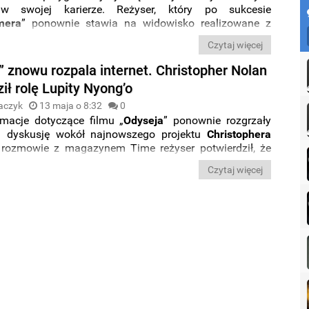
 w swojej karierze. Reżyser, który po sukcesie
mera
” ponownie stawia na widowisko realizowane z
 tym razem sięga po jedno z najważniejszych dzieł
Czytaj więcej
światowej. Wszystko wskazuje na to, że poznaliśmy już
a filmu „
Odyseja
”.
” znowu rozpala internet. Christopher Nolan
ił rolę Lupity Nyong’o
aczyk
13 maja o 8:32
0
macje dotyczące filmu „
Odyseja
” ponownie rozgrzały
ą dyskusję wokół najnowszego projektu
Christophera
 rozmowie z magazynem Time reżyser potwierdził, że
ng’o
wcieli się w podwójną rolę –
Heleny
Trojańskiej
Czytaj więcej
stry
Klitajmestry
.