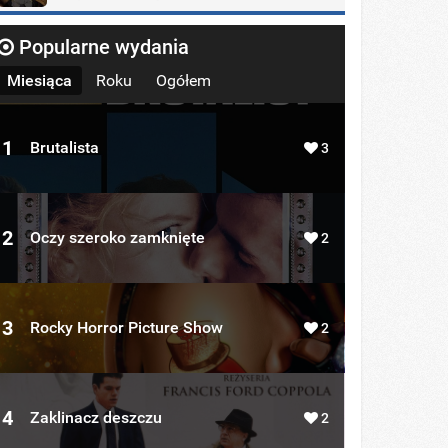
Popularne wydania
Miesiąca
Roku
Ogółem
1
Brutalista
3
2
Oczy szeroko zamknięte
2
3
Rocky Horror Picture Show
2
4
Zaklinacz deszczu
2