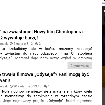
” na zwiastunie! Nowy film Christophera
uż wywołuje burzę!
aczyk
5 maja o 8:12
2
 to czekaliśmy, ale w końcu możemy zobaczyć
ny zwiastun do n
adchodzącego filmu Christophera
dyseja
”.
Materiał daje
nam nowy wgląd w ambitną
cję ponadczasowego
mitu Homera
autorstwa
Nolana
i
Czytaj więcej
ą obsadę, która sportretowała mitycznych bohaterów.
ie trwała filmowa „Odyseja”? Fani mogą być
wani!
aczyk
20 kwietnia o 13:10
4
r Nolan
ponownie mierzy się z materiałem, który wielu
za niemożliwy do zamknięcia w rozsądnym czasie
 Jego najnowszy projekt, „
Odyseja
”, budzi ogromne