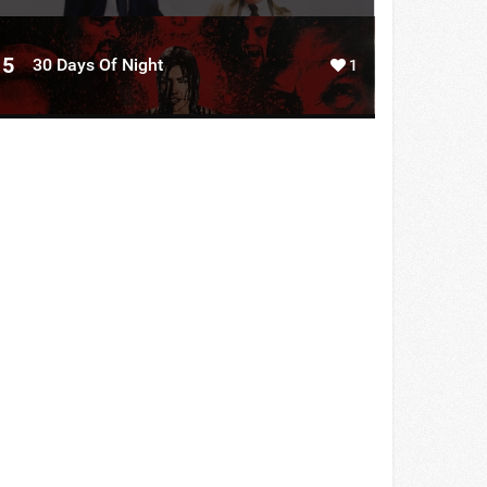
5
30 Days Of Night
1