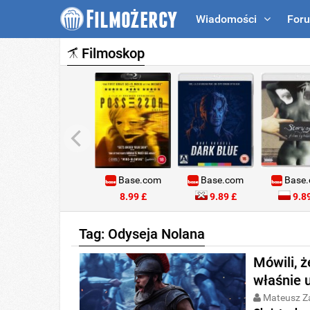
Wiadomości
For
Filmoskop
Base.com
Base.com
Base
8.99 £
9.89 £
9.89
Tag: Odyseja Nolana
Mówili, 
właśnie 
Mateusz Z