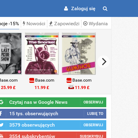
Zaloguj się
cje -15%
Nowości
Zapowiedzi
Wydania
ase.com
Base.com
Base.com
Base.com
25.99 £
11.99 £
11.99 £
18.99 £
Czytaj nas w Google News
OBSERWUJ
15 tys. obserwujących
LUBIĘ TO
3579 obserwujących
OBSERWUJ
3554 subskrybentów
SUBSKRYBUJ