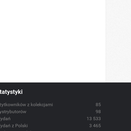
tatystyki
żytkowników z kolekcjami
85
ystrybutorów
98
ydań
13 533
ydań z Polski
3 465