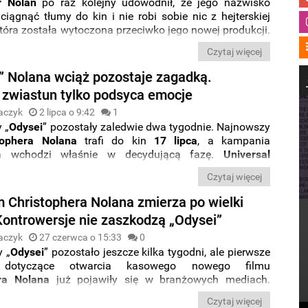
r Nolan
po raz kolejny udowodnił, że jego nazwisko
yciągnąć tłumy do kin i nie robi sobie nic z hejterskiej
tóra została wytoczona przeciwko jego nowej produkcji.
wskazuje na to, że „
Odyseja
” stanie się jednym z
Czytaj więcej
ych kinowych wydarzeń 2026 roku. Monumentalna
a eposu
Homera
nie tylko zachwyciła krytyków, ale także
” Nolana wciąż pozostaje zagadką.
znie
podbiła serca widzów
, ustanawiając imponujące
 zwiastun tylko podsyca emocje
amerykańskim
box office
.
aczyk
2 lipca o 9:42
1
 „
Odysei
” pozostały zaledwie dwa tygodnie. Najnowszy
tophera
Nolana
trafi do kin
17
lipca
, a kampania
a wchodzi właśnie w decydującą fazę.
Universal
ublikowało
finałowy
zwiastun
widowiska, jednak
Czytaj więcej
powiedzieć na najważniejsze pytania, jeszcze bardziej
ekawość widzów.
m Christophera Nolana zmierza po wielki
Kontrowersje nie zaszkodzą „Odysei”
aczyk
27 czerwca o 15:33
0
 „
Odysei
” pozostało jeszcze kilka tygodni, ale pierwsze
 dotyczące otwarcia kasowego nowego filmu
ra
Nolana
już pojawiły się w branżowych mediach.
eresowanie produkcją jest ogromne, analitycy wciąż
Czytaj więcej
lem z przewidzeniem, jak wielki sukces odniesie