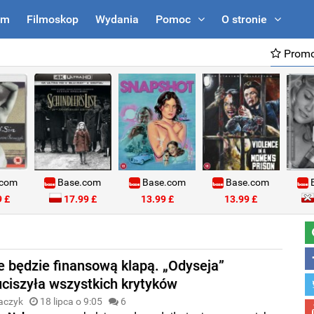
um
Filmoskop
Wydania
Pomoc
O stronie
Promo
.com
Base.com
Base.com
Base.com
B
 £
17.99 £
13.99 £
13.99 £
że będzie finansową klapą. „Odyseja”
uciszyła wszystkich krytyków
aczyk
18 lipca o 9:05
6