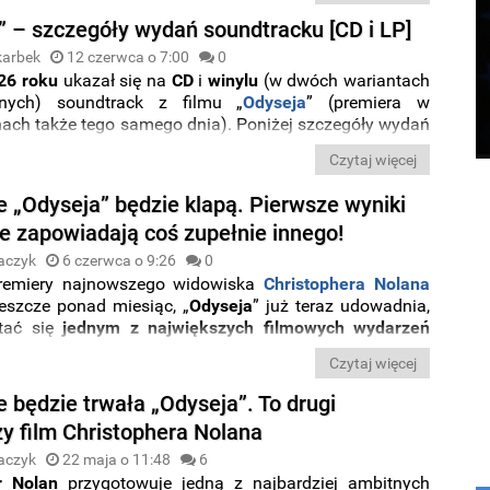
 podczas
pierwszego
weekendu
wyświetlania.
” – szczegóły wydań soundtracku [CD i LP]
karbek
12 czerwca o 7:00
0
026 roku
ukazał się na
CD
i
winylu
(w dwóch wariantach
cznych) soundtrack z filmu „
Odyseja
” (
premiera w
nach także tego samego dnia)
. Poniżej szczegóły wydań
nośnikach fizycznych.
Czytaj więcej
e „Odyseja” będzie klapą. Pierwsze wyniki
e zapowiadają coś zupełnie innego!
aczyk
6 czerwca o 9:26
0
remiery najnowszego widowiska
Christophera Nolana
jeszcze ponad miesiąc, „
Odyseja
” już teraz udowadnia,
tać się
jednym z największych filmowych wydarzeń
u
. To szczególnie interesujące w kontekście
Czytaj więcej
szych internetowych dyskusji, w których część
rów przewidywała filmowi
problemy
finansowe
ze
e będzie trwała „Odyseja”. To drugi
 kontrowersje związane z obsadą.
zy film Christophera Nolana
aczyk
22 maja o 11:48
6
r Nolan
przygotowuje jedną z najbardziej ambitnych