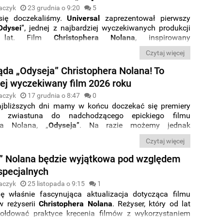
aczyk
23 grudnia o 9:20
5
ię doczekaliśmy.
Universal
zaprezentował pierwszy
Odysei
”, jednej z najbardziej wyczekiwanych produkcji
h lat. Film
Christophera
Nolana
, inspirowany
kim eposem, od miesięcy zapowiadany był jako
Czytaj więcej
lne
widowisko
, które ponownie ma zdefiniować kino
ne. Problem w tym, że…
pierwsze reakcje widzów są
ąda „Odyseja” Christophera Nolana! To
 zachwytu
.
iej wyczekiwany film 2026 roku
aczyk
17 grudnia o 8:47
0
jbliższych dni mamy w końcu doczekać się premiery
go zwiastuna do n
adchodzącego epickiego filmu
era Nolana, „
Odyseja
”.
Na razie możemy jednak
 jak wyczekiwana przez widzów na całym świecie
Czytaj więcej
prezentuje się na nowych zdjęciach udostępnionych
azyn Entertainment Weekly. Zdjęcia dają nam nowy
” Nolana będzie wyjątkowa pod względem
mbitną interpretację ponadczasowego
mitu Homera
specjalnych
a
Nolana
i gwiazdorską obsadę, która sportretowała
 bohaterów.
aczyk
25 listopada o 9:15
1
ię właśnie fascynująca aktualizacja dotycząca filmu
w reżyserii
Christophera Nolana
. Reżyser, który od lat
hołdować praktyce kręcenia filmów z wykorzystaniem