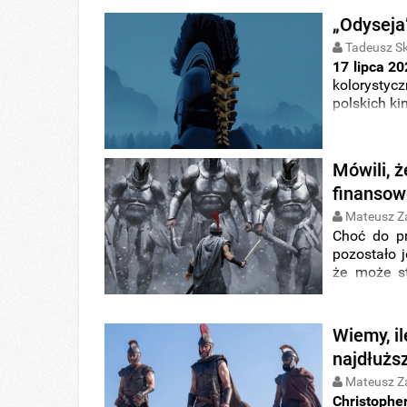
widowisko
„Odyseja
Tadeusz S
17 lipca 2
kolorysty
polskich ki
muzyki na 
Mówili, ż
finansow
Mateusz Z
Choć do p
pozostało 
że może s
2026 rok
wcześniej
komentato
Wiemy, il
względu na
najdłużs
Mateusz Z
Christophe