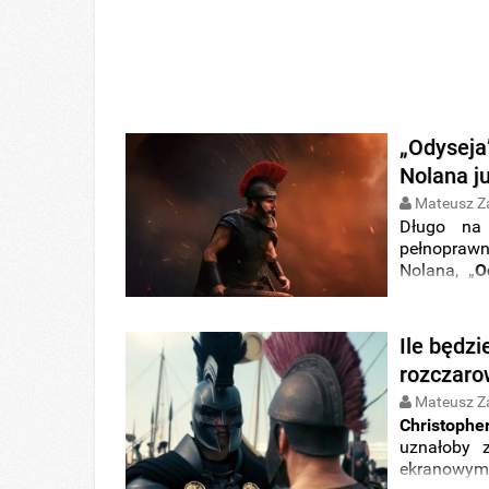
„Odyseja
Nolana j
Mateusz Z
Długo na
pełnopraw
Nolana, „
O
interpreta
gwiazdorsk
Ile będz
rozczaro
Mateusz Z
Christophe
uznałoby 
ekranowym.