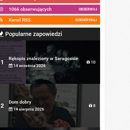
1066 obserwujących
OBSERWUJ
Kanał RSS
SUBSKRYBUJ
Popularne zapowiedzi
Rękopis znaleziony w Saragossie
1
10
14 września 2026
Dom dobry
2
8
14 sierpnia 2026