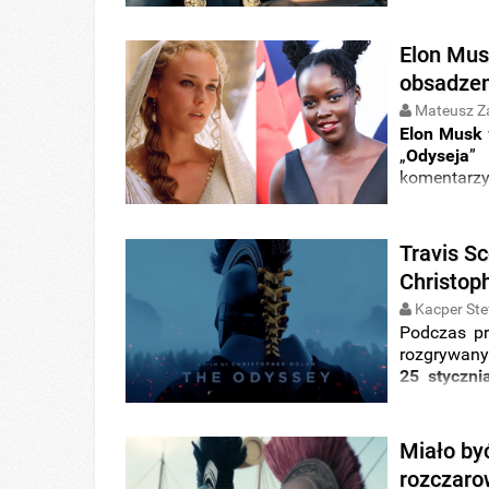
emocje i to
zadają sobi
Elon Mus
obsadzeni
Mateusz Z
Elon Musk
„
Odyseja
”
komentarz
filmowca z
Travis S
Christop
Kacper Ste
Podczas p
rozgrywan
25 styczni
Christophe
albowiem
popularneg
Miało by
rozczaro