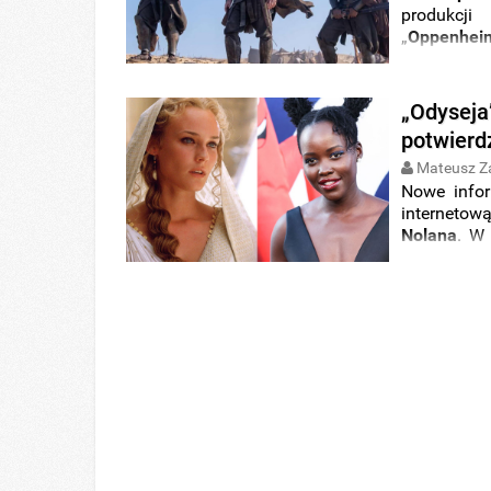
produkcji
„
Oppenhei
rozmachem,
literatury 
czas trwani
„Odyseja
potwierdz
Mateusz Z
Nowe infor
internetow
Nolana
. W
Lupita Nyo
oraz jej sio