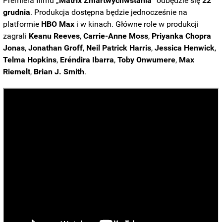
Premiera filmu
„
Matrix Zmartwychwstania
” odbędzie się
22
grudnia
. Produkcja dostępna będzie jednocześnie na
platformie
HBO Max
i w kinach.
Główne role w produkcji
zagrali
Keanu Reeves
,
Carrie-Anne Moss
,
Priyanka
Chopra
Jonas
,
Jonathan
Groff
,
Neil
Patrick
Harris
,
Jessica
Henwick
,
Telma
Hopkins
,
Eréndira
Ibarra
,
Toby
Onwumere
,
Max
Riemelt
,
Brian J. Smith
.