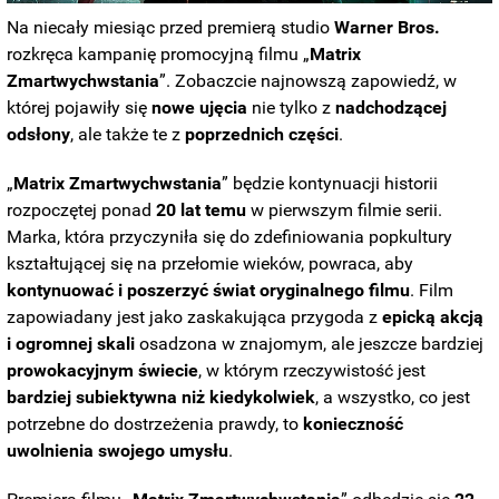
Na niecały miesiąc przed premierą studio
Warner Bros.
rozkręca kampanię promocyjną filmu „
Matrix
Zmartwychwstania
”. Zobaczcie najnowszą zapowiedź, w
której pojawiły się
nowe ujęcia
nie tylko z
nadchodzącej
odsłony
, ale także te z
poprzednich części
.
„
Matrix Zmartwychwstania
” będzie kontynuacji historii
rozpoczętej ponad
20 lat temu
w pierwszym filmie serii.
Marka, która przyczyniła się do zdefiniowania popkultury
kształtującej się na przełomie wieków, powraca, aby
kontynuować i poszerzyć świat oryginalnego filmu
. Film
zapowiadany jest jako zaskakująca przygoda z
epicką akcją
i ogromnej skali
osadzona w znajomym, ale jeszcze bardziej
prowokacyjnym świecie
, w którym rzeczywistość jest
bardziej subiektywna niż kiedykolwiek
, a wszystko, co jest
potrzebne do dostrzeżenia prawdy, to
konieczność
uwolnienia swojego umysłu
.