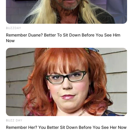
Liczba stron
192
Kolor
BUZZDAY
Remember Duane? Better To Sit Down Before You See Him
Druk
Now
źródło: Marvel / Hachette
BUZZ DAY
OBSERWUJ NAS W GOOGLE NEWS, BY BYĆ NA
Remember Her? You Better Sit Down Before You See Her Now