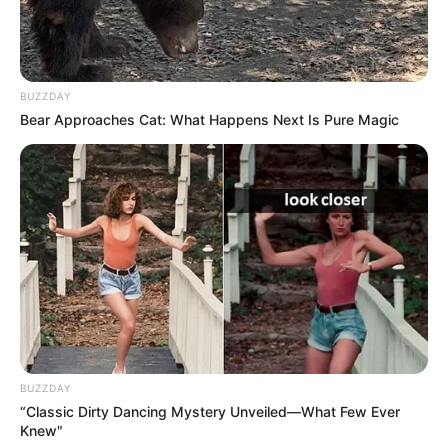
BUZZDAY
Bear Approaches Cat: What Happens Next Is Pure Magic
Prezentacja wideo
BUZZDAY
“Classic Dirty Dancing Mystery Unveiled—What Few Ever
Knew"