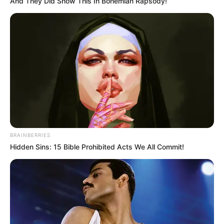
And They Did Show This In Bohemian Rapsody!
BRAINBERRIES
Hidden Sins: 15 Bible Prohibited Acts We All Commit!