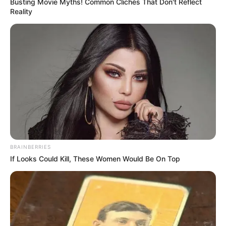
Busting Movie Myths! Common Clichés That Don't Reflect
Reality
BRAINBERRIES
If Looks Could Kill, These Women Would Be On Top