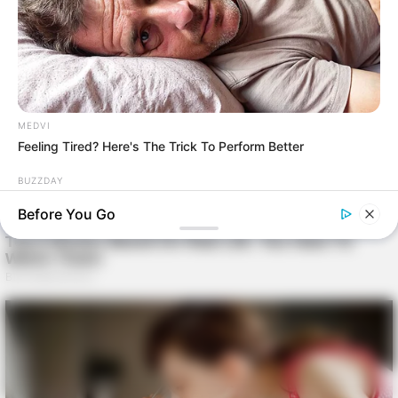
MEDVI
Feeling Tired? Here's The Trick To Perform Better
BUZZDAY
Young Woman Signals On Plane – Watch Flight Attendant's
Before You Go
Reaction