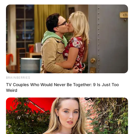
Superbohaterowie Marvela#10:
Kapitan Marvel - prezentacja
komiksu
Mateusz Zaczyk
10 maja 2017
Aktualności
BRAINBERRIES
TV Couples Who Would Never Be Together: 9 Is Just Too
Weird