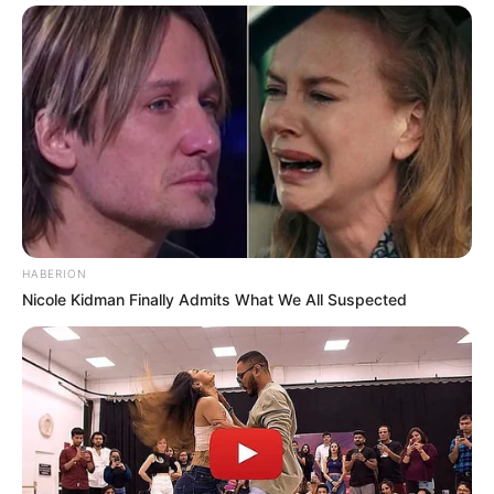
BIEŻĄCO!
Facebook
Twitter
Google+
Tagi:
Kapitan Marvel
Komiksy
Marvel
Superbohaterowie Marvela
HABERION
Nicole Kidman Finally Admits What We All Suspected