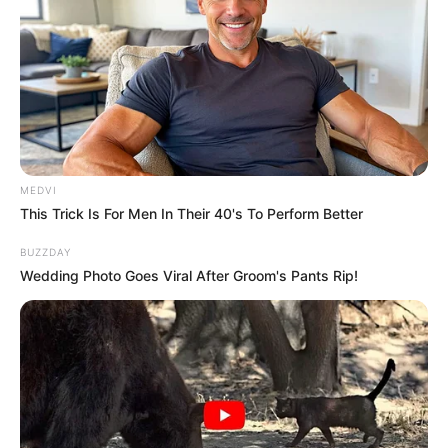
więzienia w Strefie Negatywnej przez
nastoletniego Avengera, Ricka Jonesa. Nie mając
innego wyjścia, jak pozostawić młodego
sprzymierzeńca na swoim miejscu w próżni,
bohater powraca na ratunek Ziemi! Utalentowani
artyści Marvela prezentują kolejną zapierającą
dech w piersiach przygodę, w której rodzą się nowi
herosi i powracają dawni wrogowie.
MEDVI
This Trick Is For Men In Their 40's To Perform Better
Aktualny wygląd panoramy
BUZZDAY
Wedding Photo Goes Viral After Groom's Pants Rip!