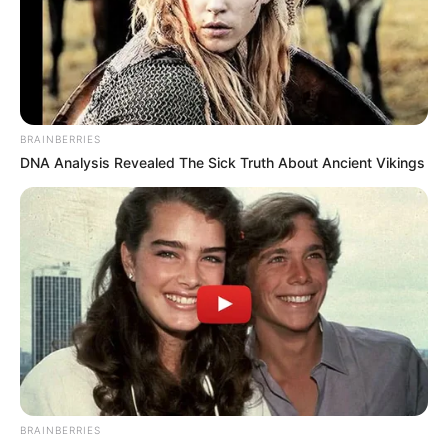
1972 roku.
Zdjęcia komiksu
(po kliknięciu w obrazek możecie
zobaczyć go w pełnej rozdzielczości)
BRAINBERRIES
DNA Analysis Revealed The Sick Truth About Ancient Vikings
BRAINBERRIES