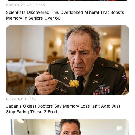
COGNITIVE WELLNESS
Scientists Discovered This Overlooked Mineral That Boosts
Memory In Seniors Over 60
Dodatkowo w albumie znalazły się zeszyty:
Marvel Spotlight
NEUROMIND PRO
Japan's Oldest Doctors Say Memory Loss Isn't Age: Just
Vol. 2 #1-2
pierwotnie opublikowane od maja do czerwca
Stop Eating These 3 Foods
1979 roku.
Kapitan Marvel zostaje uwolniony ze swojego