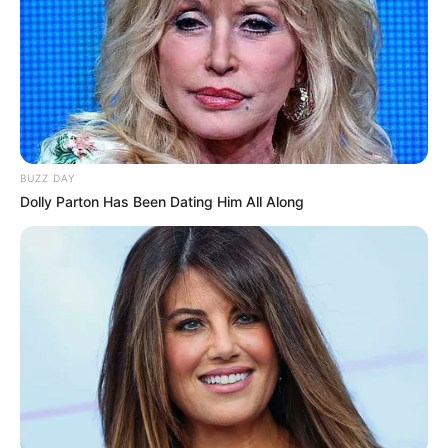
Facebook
Twitter
Google+
Tagi:
Komiksy
Marvel
Punisher
Superbohaterowie
Marvela
BUZZ DAY
Dolly Parton Has Been Dating Him All Along