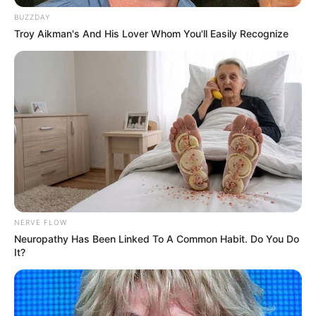
Kolor
BUZZDAY
Troy Aikman's And His Lover Whom You'll Easily Recognize
Druk
źródło: Marvel / Hachette
NERVE FLOW
Neuropathy Has Been Linked To A Common Habit. Do You Do
It?
OBSERWUJ NAS W GOOGLE NEWS, BY BYĆ NA
BIEŻĄCO!