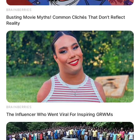
BRAINBERRIES
Busting Movie Myths! Common Clichés That Don't Reflect
Reality
BRAINBERRIES
The Influencer Who Went Viral For Inspiring GRWMs