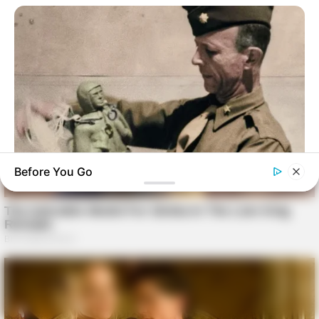
Before You Go
BUZZ DAY
The Fake Paratroopers That Helped Win D-Day On June 6,
1944