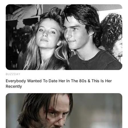
Superbohaterowie Marvela#19:
Punisher - prezentacja komiksu
Mateusz Zaczyk
13 września 2017
Aktualności
BUZZDAY
Everybody Wanted To Date Her In The 80s & This Is Her
Recently
Do kiosków trafił dziewiętnasty numer komiksowej kolekcji