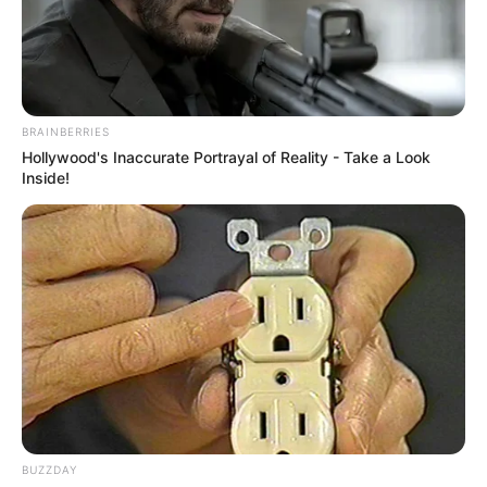
Superbohaterowie Marvela, czyli
Punisher
. Komiks będzie
dostępny w sprzedaży przez dwa tygodnie aż do premiery
kolejnego tomu, którym będzie
Nick Fury
.
BRAINBERRIES
Hollywood's Inaccurate Portrayal of Reality - Take a Look
Inside!
BUZZDAY