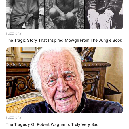
BUZZ DAY
The Tragic Story That Inspired Mowgli From The Jungle Book
BUZZ DAY
The Tragedy Of Robert Wagner Is Truly Very Sad