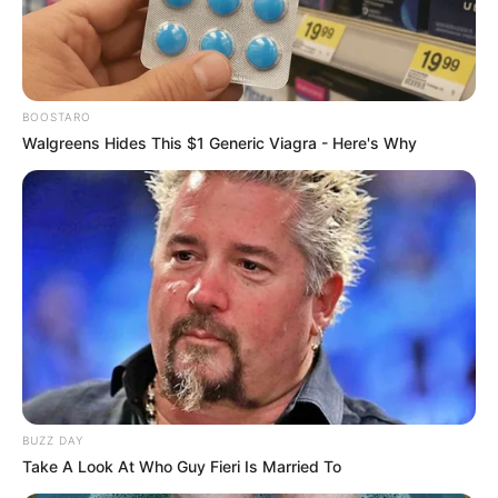
BOOSTARO
Walgreens Hides This $1 Generic Viagra - Here's Why
BUZZ DAY
Take A Look At Who Guy Fieri Is Married To