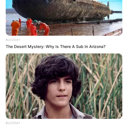
W albumie znalazły się z
eszyty
:
The Punisher Vol. 1 #1-
5
pierwotnie publikowane od listopada 1985 roku do marca
1986 roku.
Dodatkowo w albumie znalazł się zeszyt:
Amazing Spider-
BUZZDAY
Man Vol. 1 #129
pierwotnie opublikowany w grudniu 1963
The Desert Mystery: Why Is There A Sub In Arizona?
roku.
Zdjęcia komiksu
(po kliknięciu w obrazek możecie
zobaczyć go w pełnej rozdzielczości)
BUZZDAY