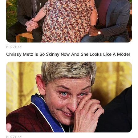
BUZZDAY
Chrissy Metz Is So Skinny Now And She Looks Like A Model
BUZZDAY