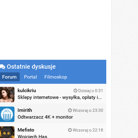
Ostatnie dyskusje
Forum
Portal
Filmoskop
kulcikriu
Dzisiaj o 0:31
Sklepy internetowe - wysyłka, opłaty itd.
Imirith
Wczoraj o 23:30
Odtwarzacz 4K + monitor
Mefisto
Wczoraj o 22:18
Wojciech Has