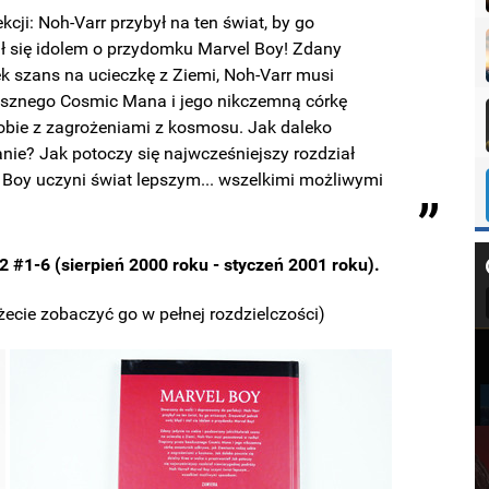
cji: Noh-Varr przybył na ten świat, by go
tał się idolem o przydomku Marvel Boy! Zdany
ek szans na ucieczkę z Ziemi, Noh-Varr musi
usznego Cosmic Mana i jego nikczemną córkę
obie z zagrożeniami z kosmosu. Jak daleko
anie? Jak potoczy się najwcześniejszy rozdział
 Boy uczyni świat lepszym... wszelkimi możliwymi
2 #1-6 (sierpień 2000 roku - styczeń 2001 roku).
żecie zobaczyć go w pełnej rozdzielczości)