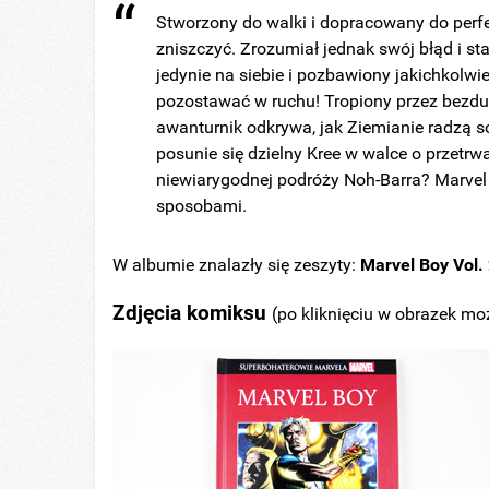
Stworzony do walki i dopracowany do perfek
zniszczyć. Zrozumiał jednak swój błąd i s
jedynie na siebie i pozbawiony jakichkolwi
pozostawać w ruchu! Tropiony przez bezd
awanturnik odkrywa, jak Ziemianie radzą s
posunie się dzielny Kree w walce o przetrw
niewiarygodnej podróży Noh-Barra? Marvel
sposobami.
W albumie znalazły się z
eszyty:
Marvel Boy Vol. 
Zdjęcia komiksu
(po kliknięciu w obrazek mo