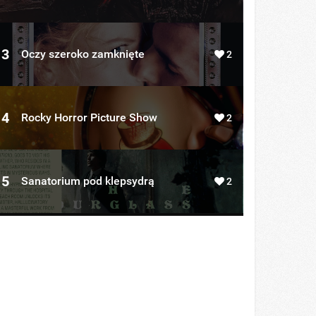
3
Oczy szeroko zamknięte
2
4
Rocky Horror Picture Show
2
5
Sanatorium pod klepsydrą
2