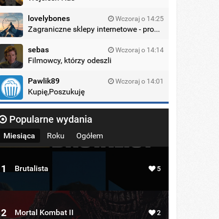
lovelybones
Wczoraj o 14:25
Zagraniczne sklepy internetowe - promocje
sebas
Wczoraj o 14:14
Filmowcy, którzy odeszli
Pawlik89
Wczoraj o 14:01
Kupię,Poszukuję
Popularne wydania
Miesiąca
Roku
Ogółem
1
Brutalista
5
2
Mortal Kombat II
2