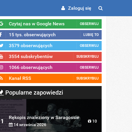
Zaloguj się
Czytaj nas w Google News
OBSERWUJ
15 tys. obserwujących
LUBIĘ TO
3579 obserwujących
OBSERWUJ
3554 subskrybentów
SUBSKRYBUJ
1066 obserwujących
OBSERWUJ
Kanał RSS
SUBSKRYBUJ
Popularne zapowiedzi
Rękopis znaleziony w Saragossie
1
10
14 września 2026