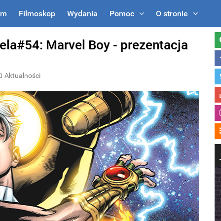
um
Filmoskop
Wydania
Pomoc
O stronie
la#54: Marvel Boy - prezentacja
Aktualności