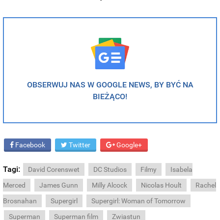
OBSERWUJ NAS W GOOGLE NEWS, BY BYĆ NA
BIEŻĄCO!
Facebook
Twitter
Google+
Tagi:
David Corenswet
DC Studios
Filmy
Isabela
Merced
James Gunn
Milly Alcock
Nicolas Hoult
Rachel
Brosnahan
Supergirl
Supergirl: Woman of Tomorrow
Superman
Superman film
Zwiastun