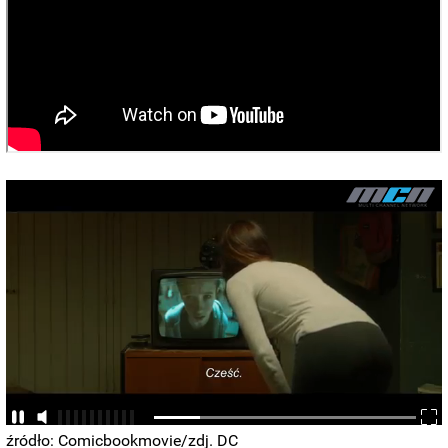
źródło: Comicbookmovie/zdj. DC