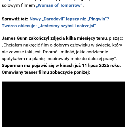
solowym filmem
„Woman of Tomorrow”
.
Sprawdź też:
Nowy „Daredevil” lepszy niż „Pingwin”?
Twórca obiecuje: „Jesteśmy szybsi i ostrzejsi”
James Gunn zakończył zdjęcia kilka miesięcy temu
, pisząc:
„Chciałem nakręcić film o dobrym człowieku w świecie, który
nie zawsze taki jest. Dobroć i miłość, jakie codziennie
spotykałem na planie, inspirowały mnie do dalszej pracy”.
Superman ma pojawić się w kinach już 11 lipca 2025 roku.
Omawiany teaser filmu zobaczycie poniżej: