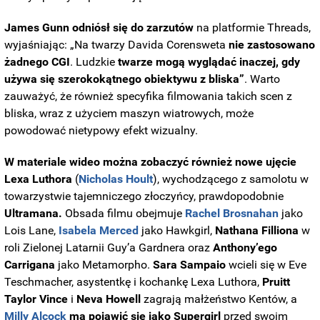
James Gunn odniósł się do zarzutów
na platformie Threads,
wyjaśniając: „Na twarzy Davida Corensweta
nie zastosowano
żadnego CGI
. Ludzkie
twarze mogą wyglądać inaczej, gdy
używa się szerokokątnego obiektywu z bliska”
. Warto
zauważyć, że również specyfika filmowania takich scen z
bliska, wraz z użyciem maszyn wiatrowych, może
powodować nietypowy efekt wizualny.
W materiale wideo można zobaczyć również nowe ujęcie
Lexa Luthora
(
Nicholas Hoult
), wychodzącego z samolotu w
towarzystwie tajemniczego złoczyńcy, prawdopodobnie
Ultramana.
Obsada filmu obejmuje
Rachel Brosnahan
jako
Lois Lane,
Isabela Merced
jako Hawkgirl,
Nathana Filliona
w
roli Zielonej Latarnii Guy’a Gardnera oraz
Anthony’ego
Carrigana
jako Metamorpho.
Sara Sampaio
wcieli się w Eve
Teschmacher, asystentkę i kochankę Lexa Luthora,
Pruitt
Taylor Vince
i
Neva Howell
zagrają małżeństwo Kentów, a
Milly Alcock
ma pojawić się jako Supergirl
przed swoim