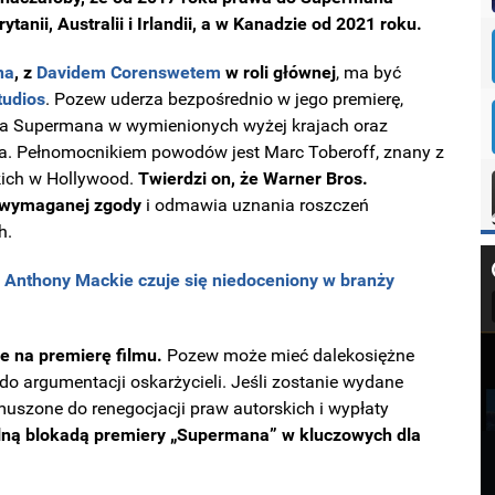
anii, Australii i Irlandii, a w Kanadzie od 2021 roku.
na
, z
Davidem Corenswetem
w roli głównej
, ma być
tudios
. Pozew uderza bezpośrednio w jego premierę,
a Supermana w wymienionych wyżej krajach oraz
a. Pełnomocnikiem powodów jest Marc Toberoff, znany z
kich w Hollywood.
Twierdzi on, że Warner Bros.
 wymaganej zgody
i odmawia uznania roszczeń
h.
 Anthony Mackie czuje się niedoceniony w branży
e na premierę filmu.
Pozew może mieć dalekosiężne
 do argumentacji oskarżycieli. Jeśli zostanie wydane
muszone do renegocjacji praw autorskich i wypłaty
alną blokadą premiery „Supermana” w kluczowych dla