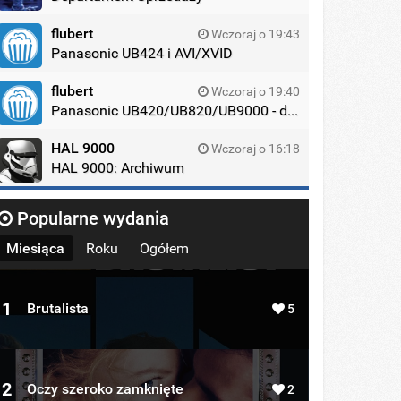
flubert
Wczoraj o 19:43
Panasonic UB424 i AVI/XVID
flubert
Wczoraj o 19:40
Panasonic UB420/UB820/UB9000 - dyskusja
HAL 9000
Wczoraj o 16:18
HAL 9000: Archiwum
Popularne wydania
Miesiąca
Roku
Ogółem
1
Brutalista
5
2
Oczy szeroko zamknięte
2