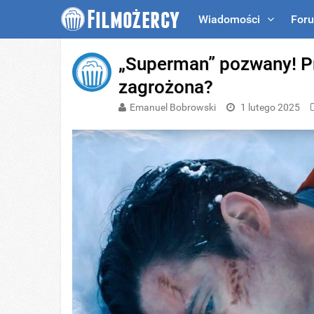
Wiadomości
For
„Superman” pozwany! P
zagrożona?
Emanuel Bobrowski
1 lutego 2025