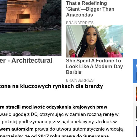
ona na kluczowych rynkach dla branży
a stracili możliwość odzyskania krajowych praw
awarło ugodę z DC, otrzymując w zamian roczną rentę w
ła później podtrzymana przez sąd apelacyjny. Jednak w
awem autorskim
prawa do utworu automatycznie wracają
znaczałoby, że od 2017 roku prawa do Supermana