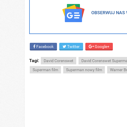
OBSERWUJ NAS W
Facebook
Twitter
Google+
Tagi:
David Corenswet
David Corenswet Superm
Superman film
Superman nowy film
Warner B