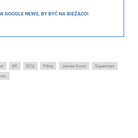
 GOOGLE NEWS, BY BYĆ NA BIEŻĄCO!
an
DC
DCU
Filmy
James Gunn
Superman
ros.