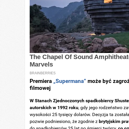
Premiera
„Supermana”
może być zagroż
filmowej
W Stanach Zjednoczonych spadkobiercy Shuster
autorskich w 1992 roku
, gdy jego rodzeństwo z
wysokości 25 tysięcy dolarów. Decyzja ta zosta
pozwie podniesiono, że zgodnie z
brytyjskim pr
do spadkobierców 25 lat po śmierci twórcy,
co o