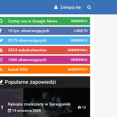
Zaloguj się
Czytaj nas w Google News
OBSERWUJ
15 tys. obserwujących
LUBIĘ TO
3579 obserwujących
OBSERWUJ
3554 subskrybentów
SUBSKRYBUJ
1066 obserwujących
OBSERWUJ
Kanał RSS
SUBSKRYBUJ
Popularne zapowiedzi
Rękopis znaleziony w Saragossie
1
10
14 września 2026