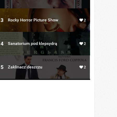
3
Rocky Horror Picture Show
2
4
Sanatorium pod klepsydrą
2
5
Zaklinacz deszczu
2