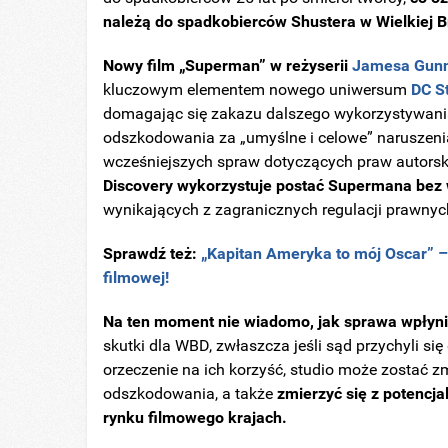
należą do spadkobierców Shustera w Wielkiej Bryt
Nowy film „Superman” w reżyserii
Jamesa Gun
kluczowym elementem nowego uniwersum
DC S
domagając się zakazu dalszego wykorzystywani
odszkodowania za „umyślne i celowe” naruszeni
wcześniejszych spraw dotyczących praw autors
Discovery wykorzystuje postać Supermana bez
wynikających z zagranicznych regulacji prawnyc
Sprawdź też:
„Kapitan Ameryka to mój Oscar” –
filmowej!
Na ten moment nie wiadomo, jak sprawa wpłyni
skutki dla WBD, zwłaszcza jeśli sąd przychyli się
orzeczenie na ich korzyść, studio może zostać z
odszkodowania, a także
zmierzyć się z potencj
rynku filmowego krajach.