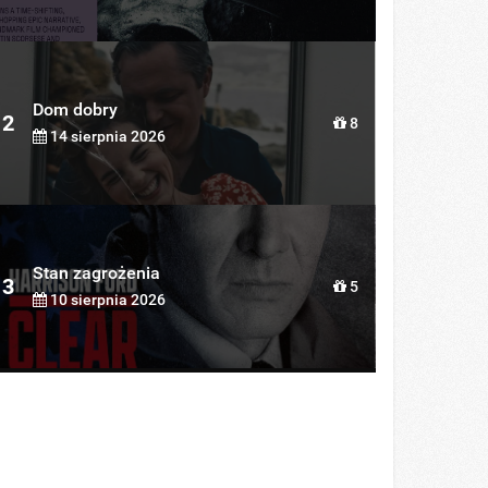
Dom dobry
2
8
14 sierpnia 2026
Stan zagrożenia
3
5
10 sierpnia 2026