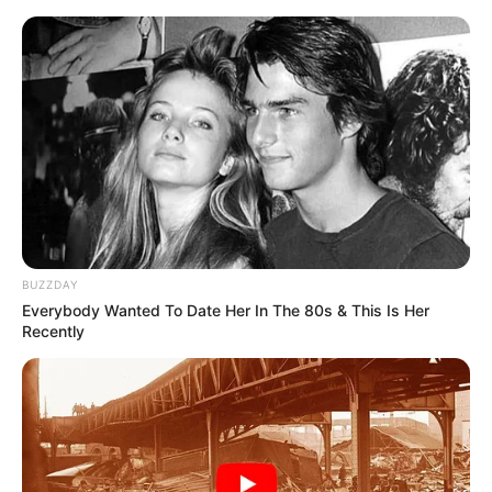
„T2 Trainspotting” Various Artists -
recenzja soundtracku
Tadeusz Skarbek
28 lutego 2017
Artykuły
BUZZDAY
Everybody Wanted To Date Her In The 80s & This Is Her
Recently
W ten piątek (3 marca) na ekrany polskich kin wchodzi długo