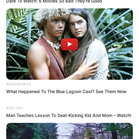
Dare To Watch: 6 Movies So Bad They're Good
BRAINBERRIES
What Happened To The Blue Lagoon Cast? See Them Now
BUZZ DAY
Man Teaches Lesson To Seat-Kicking Kid And Mom – Watch!