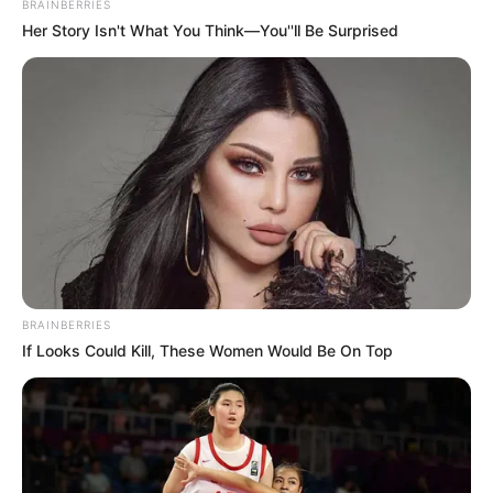
BRAINBERRIES
Her Story Isn't What You Think—You''ll Be Surprised
BRAINBERRIES
If Looks Could Kill, These Women Would Be On Top