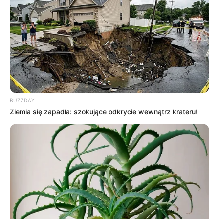
empik.com
–
49,99 zł
dvdmax.pl
–
53,99 zł
BUZZDAY
Ziemia się zapadła: szokujące odkrycie wewnątrz krateru!
Płytę do recenzji otrzymaliśmy dzięki uprzejmości firmy
Universal Music Polska
.