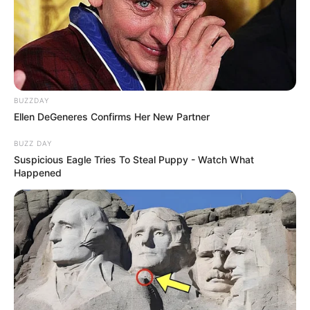
BUZZDAY
Ellen DeGeneres Confirms Her New Partner
BUZZ DAY
Suspicious Eagle Tries To Steal Puppy - Watch What
Happened
+4
Wydawnictwo
Oceny końcowe
: