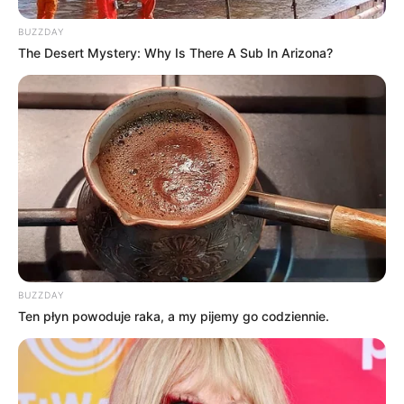
BUZZDAY
The Desert Mystery: Why Is There A Sub In Arizona?
BUZZDAY
Ten płyn powoduje raka, a my pijemy go codziennie.