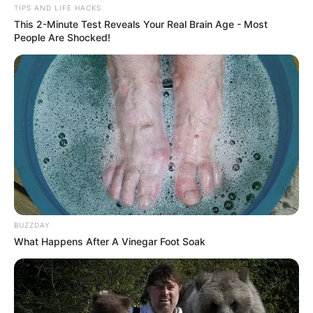
TIPS AND LIFE HACKS
This 2-Minute Test Reveals Your Real Brain Age - Most
People Are Shocked!
BUZZDAY
What Happens After A Vinegar Foot Soak