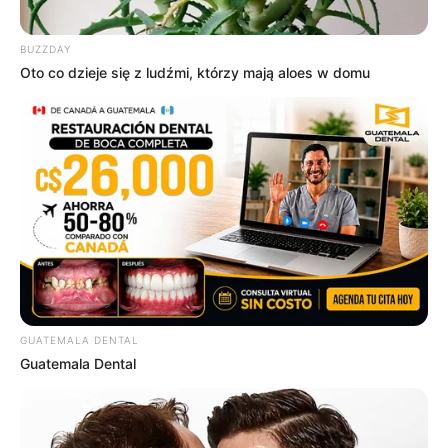
BUZZDAY
Oto co dzieje się z ludźmi, którzy mają aloes w domu
OBSERWUJ NAS W GOOGLE NEWS, BY BYĆ NA
BIEŻĄCO!
Facebook
Twitter
Google+
Tagi:
CD
Muzyka filmowa
Recenzje
T2 Trainspotting
Universal Music Polska
GUATEMALA DENTAL
Guatemala Dental