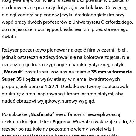
rozgrywa się w XIII wieku, a scenariusz powstał w oparciu o
średniowieczne przekazy dotyczące wilkołaków. Co więcej,
dialogi zostały napisane w języku średnioangielskim przy
współpracy dwóch profesorów z Uniwersytetu Oksfordzkiego,
co ma jeszcze mocniej podkreślić realizm przedstawionego
świata.
Reżyser początkowo planował nakręcić film w czerni i bieli,
jednak ostatecznie zdecydował się na kolorowe zdjęcia. Nie
oznacza to jednak rezygnacji z charakterystycznego stylu.
„
Werwulf
” został zrealizowany na taśmie
35 mm w formacie
Super 35
i będzie wyświetlany w niemal kwadratowych
proporcjach obrazu
1.37:1
. Dodatkowo twórcy zastosowali
strukturę ziarna inspirowaną filmami czarno-białymi, aby
nadać obrazowi wyjątkowy, surowy wygląd.
Po sukcesie „
Nosferatu
” wielu fanów z niecierpliwością
czeka na kolejne dzieło
Eggersa
. Wszystko wskazuje na to, że
reżyser po raz kolejny pozostanie wierny swojej wizji –