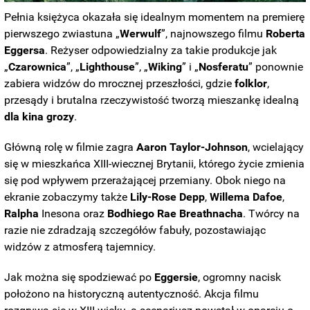
Pełnia księżyca okazała się idealnym momentem na premierę
pierwszego zwiastuna „
Werwulf
”, najnowszego filmu
Roberta
Eggersa
. Reżyser odpowiedzialny za takie produkcje jak
„
Czarownica
”, „
Lighthouse
”, „
Wiking
” i „
Nosferatu
” ponownie
zabiera widzów do mrocznej przeszłości, gdzie
folklor
,
przesądy i brutalna rzeczywistość tworzą mieszankę idealną
dla kina grozy
.
Główną rolę w filmie zagra
Aaron Taylor-Johnson
, wcielający
się w mieszkańca XIII-wiecznej Brytanii, którego życie zmienia
się pod wpływem przerażającej przemiany. Obok niego na
ekranie zobaczymy także
Lily-Rose Depp
,
Willema
Dafoe
,
Ralpha
Inesona oraz
Bodhiego
Rae
Breathnacha
. Twórcy na
razie nie zdradzają szczegółów fabuły, pozostawiając
widzów z atmosferą tajemnicy.
Jak można się spodziewać po
Eggersie
, ogromny nacisk
położono na historyczną autentyczność. Akcja filmu