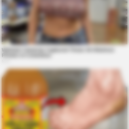
TIPS AND LIFE HACKS
This 2-Minute Test Reveals Your Real Brain Age - Most
People Are Shocked!
DIGESTIVE HEALTH US
Hemorrhoids Gone In 24 Hours With This Secret Method