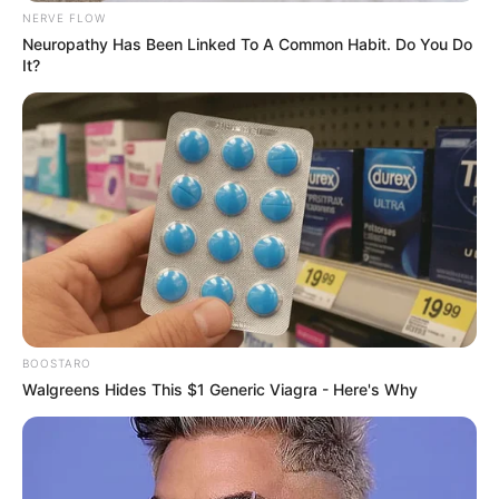
NERVE FLOW
Neuropathy Has Been Linked To A Common Habit. Do You Do
It?
BOOSTARO
Walgreens Hides This $1 Generic Viagra - Here's Why