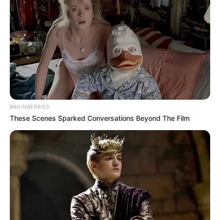
„
Yellowstone
” drugi odcinek za darmo
BRAINBERRIES
These Scenes Sparked Conversations Beyond The Film