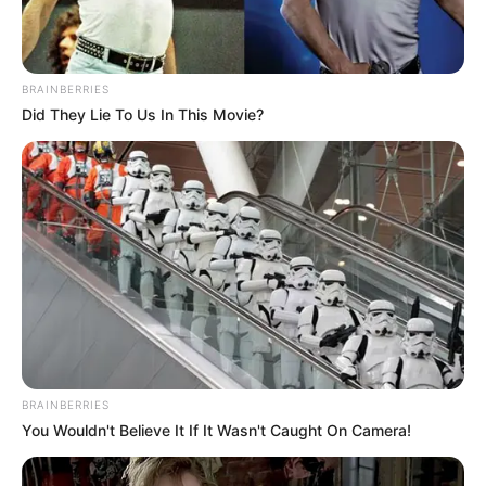
ranczo w Montanie
. Jego posiadłość oraz ziemie chcą jednak
przejąć firmy deweloperskie, władze indiańskiego rezerwatu
oraz przedstawiciele
parku narodowego Yellowstone
.
BRAINBERRIES
Odcinki serialu z
Kevinem
Costnerem
dostępne są z polskim
Did They Lie To Us In This Movie?
lektorem
w serwisie YouTube
, do których linki znajdziecie
poniżej. Serial „
Yellowstone
” można oglądać za darmo także
na platformie
Prime Video
.
Serial
„
Yellowstone
” pierwszy odcinek za darmo
BRAINBERRIES
You Wouldn't Believe It If It Wasn't Caught On Camera!