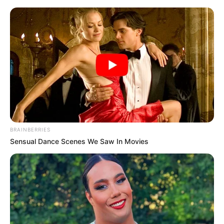
To najlepszy serial ostatnich lat!
Teraz pierwsze odcinki obejrzycie za
darmo!
Mateusz Zaczyk
7 grudnia 2024
Aktualności
BRAINBERRIES
Sensual Dance Scenes We Saw In Movies