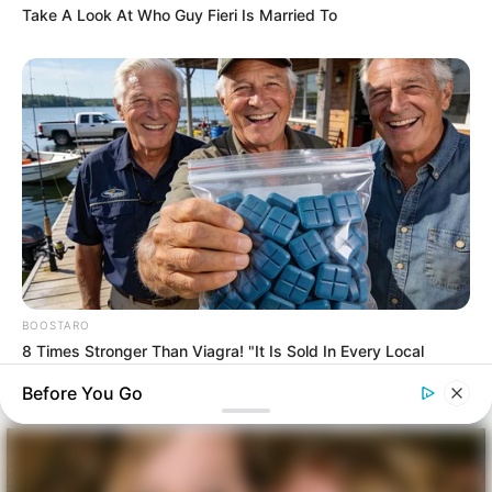
Take A Look At Who Guy Fieri Is Married To
BOOSTARO
8 Times Stronger Than Viagra! "It Is Sold In Every Local
Pharmacy!"
Before You Go