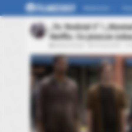
Wiadomości
For
„To: Rodział 2” i „Wywi
Netflix. Co jeszcze zo
Mateusz Zaczyk
16 marca 2021