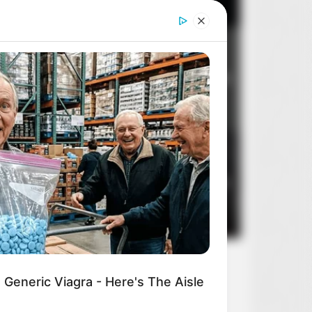
Dom dobry
2
8
14 sierpnia 2026
Stan zagrożenia
3
5
10 sierpnia 2026
Generic Viagra - Here's The Aisle