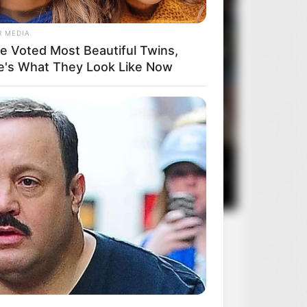
R MEDIA
e Voted Most Beautiful Twins,
3
50 pierwszych randek
1
e's What They Look Like Now
4
Alicja już tu nie mieszka
1
5
American Gangster
1