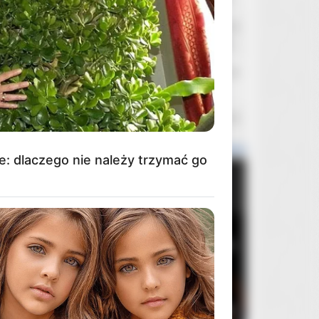
kłapouchy
Dzisiaj o 1:26
Hydrozagadka [1971] reż. Andrzej Kondratiuk
piti198
Wczoraj o 22:44
Second Hand Video
Bender
Wczoraj o 21:40
Oglądanie filmów w kinie
e: dlaczego nie należy trzymać go
Popularne wydania
Miesiąca
Roku
Ogółem
1
Brutalista
3
2
Rocky Horror Picture Show
2