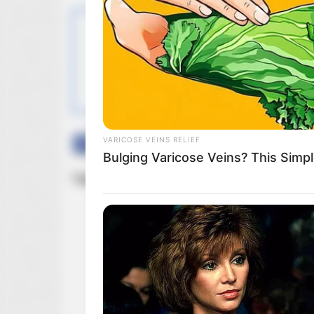
OBSERWUJ NAS W
VARICOSE VEINS RELIEF
Facebook
Twitter
Google+
Bulging Varicose Veins? This Simpl
Tagi:
Filmy
Netflix
Netflix na kwiecień
To: