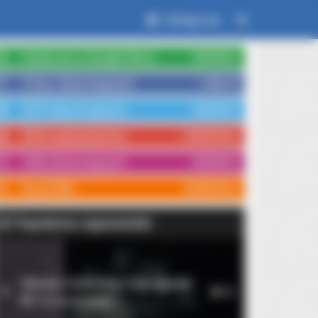
Zaloguj się
Czytaj nas w Google News
OBSERWUJ
15 tys. obserwujących
LUBIĘ TO
3579 obserwujących
OBSERWUJ
3554 subskrybentów
SUBSKRYBUJ
1066 obserwujących
OBSERWUJ
Kanał RSS
SUBSKRYBUJ
Popularne zapowiedzi
Rękopis znaleziony w Saragossie
1
10
14 września 2026