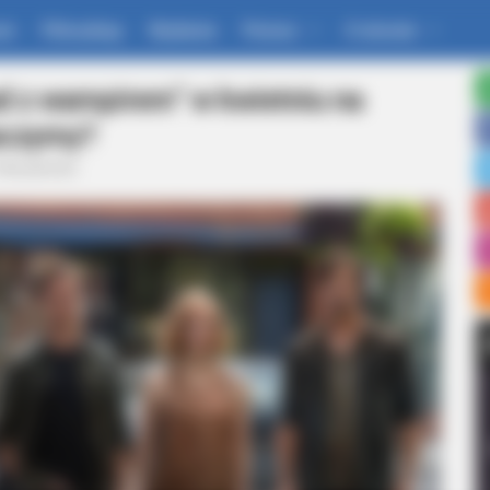
um
Filmoskop
Wydania
Pomoc
O stronie
ad z wampirem” w kwietniu na
baczymy?
Aktualności