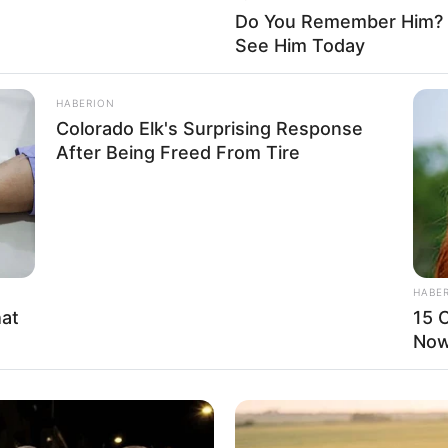
Do You Remember Him? Y
See Him Today
HABERION
Colorado Elk's Surprising Response
After Being Freed From Tire
HABE
hat
15 C
Now.