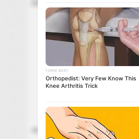
2: W Polu ognia
oraz
Młody renifer Alex
.
FORGE BODY
Orthopedist: Very Few Know This
Knee Arthritis Trick
zdj. Warner Bros.