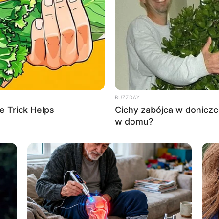
 GOOGLE NEWS, BY BYĆ NA BIEŻĄCO!
BUZZDAY
e Trick Helps
Cichy zabójca w doniczc
w domu?
 Rozdział 2
To: Rozdział drugi
Wywiad z wampirem