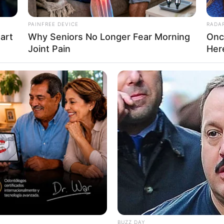
PAINFREE DEVICE
RADA
eart
Why Seniors No Longer Fear Morning
Onc
Joint Pain
Her
BUZZ DAY