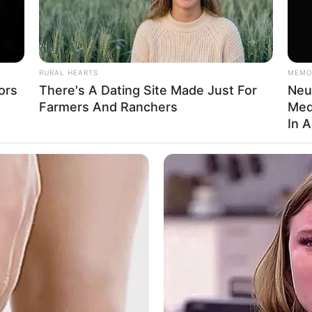
RURAL HEARTS
MEMO
ors
There's A Dating Site Made Just For
Neu
Farmers And Ranchers
Med
In 