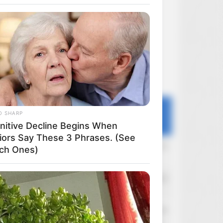
Ostatnie dyskusje
O SHARP
Forum
Portal
Filmoskop
nitive Decline Begins When
iors Say These 3 Phrases. (See
kłapouchy
Dzisiaj o 10:15
ch Ones)
Wojciech Has
Kirek
Dzisiaj o 9:24
Pedro Almodovar
Mefisto
Dzisiaj o 2:44
Zapowiedzi wydań z filmami 4k uhd - zagraniczne wydania