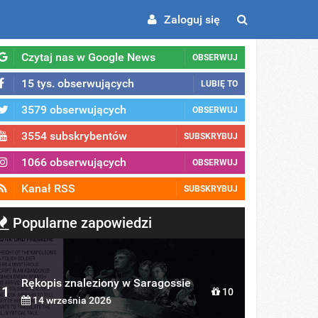
Zaloguj się
Czytaj nas w Google News
OBSERWUJ
15 tys. obserwujących
LUBIĘ TO
3579 obserwujących
OBSERWUJ
3554 subskrybentów
SUBSKRYBUJ
1066 obserwujących
OBSERWUJ
Kanał RSS
SUBSKRYBUJ
Popularne zapowiedzi
Rękopis znaleziony w Saragossie
1
10
14 września 2026