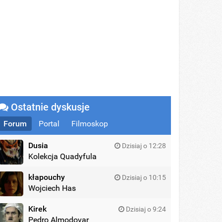
Ostatnie dyskusje
Forum
Portal
Filmoskop
Dusia
Dzisiaj o 12:28
Kolekcja Quadyfula
kłapouchy
Dzisiaj o 10:15
Wojciech Has
Kirek
Dzisiaj o 9:24
Pedro Almodovar