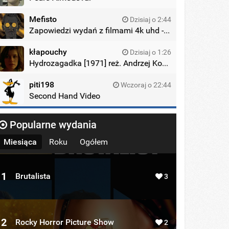
Mefisto
Dzisiaj o 2:44
Zapowiedzi wydań z filmami 4k uhd - zagraniczne wydania
kłapouchy
Dzisiaj o 1:26
Hydrozagadka [1971] reż. Andrzej Kondratiuk
piti198
Wczoraj o 22:44
Second Hand Video
Popularne wydania
Miesiąca
Roku
Ogółem
1
Brutalista
3
2
Rocky Horror Picture Show
2