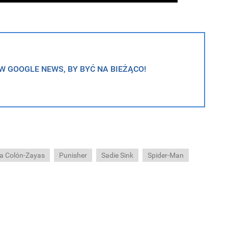
 GOOGLE NEWS, BY BYĆ NA BIEŻĄCO!
za Colón-Zayas
Punisher
Sadie Sink
Spider-Man