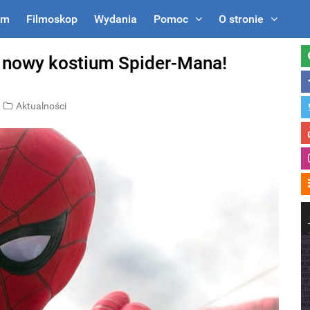
um
Filmoskop
Wydania
Pomoc
O stronie
 nowy kostium Spider-Mana!
Aktualności