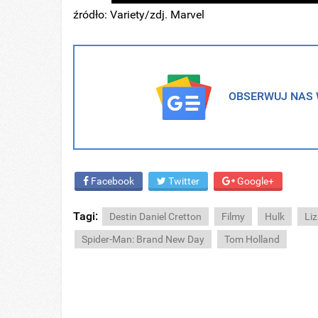
źródło: Variety/zdj. Marvel
OBSERWUJ NAS W
Facebook
Twitter
Google+
Tagi:
Destin Daniel Cretton
Filmy
Hulk
Li
Spider-Man: Brand New Day
Tom Holland