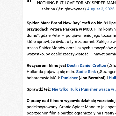
NOTHING BUT LOVE FOR MY SPIDER-MA
— sabrina (@nightwaynes)
August 3, 2025
Spider-Man: Brand New Day” trafi do kin 31 lip
przygodach Petera Parkera w MCU
. Film konty
domu”, gdzie Peter – po ujawnieniu jego tożsamoś
które sprawi, że świat o tym zapomni. Zaklęcie 
trzech Spider-Manów oraz licznych złoczyńców z
wszystko, by ocalić rzeczywistość – nawet pamię
Reżyserem filmu jest
Destin Daniel Cretton
(„Sha
Hollanda pojawią się m.in.
Sadie Sink
(„Stranger
bohaterowie MCU:
Punisher
(Jon Bernthal) i
Hul
Sprawdź też:
Nie tylko Hulk i Punisher wraca w
O pracy nad filmem wypowiedział się wcześniej
podekscytowany. Granie Spider-Mana to jak spot
poprzednim filmie bardzo ograniczały nas restry