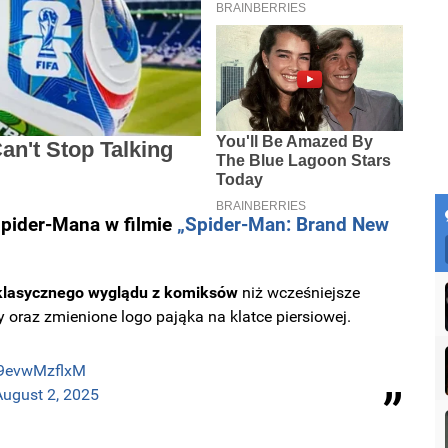
Spider-Mana w filmie
„Spider-Man: Brand New
 klasycznego wyglądu z komiksów
niż wcześniejsze
 oraz zmienione logo pająka na klatce piersiowej.
m/9evwMzflxM
August 2, 2025