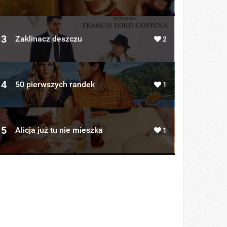
3
Zaklinacz deszczu
2
4
50 pierwszych randek
1
5
Alicja już tu nie mieszka
1