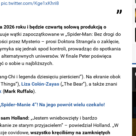
N
pic.twitter.com/Kge1xKhri8
ca 2026 roku i będzie czwartą solową produkcją o
nuuje wątki zapoczątkowane w „Spider-Man: Bez drogi do
ci przez Mysterio – prosi Doktora Strange’a o zaklęcie,
wymyka się jednak spod kontroli, prowadząc do spotkania
 alternatywnych uniwersów. W finale Peter poświęca
ć o sobie u najbliższych.
ng-Chi i legenda dziesięciu pierścieni”). Na ekranie obok
 Things”),
Liza Colón-Zayas
(„The Bear”), a także znani
k
(
Mark Ruffalo
).
 „Spider-Manie 4”! Na jego powrót wielu czekało!
 sam Holland:
„Jestem wniebowzięty i bardzo
kanie ze starym przyjacielem” – powiedział Holland. „W
kcje covidowe,
wszystko kręciliśmy na zamkniętych