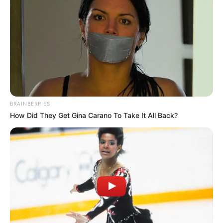
Data premiery
17 lipca 2024 roku
Dziękujemy wydawnictwu
Egmont
za udostępnienie
egzemplarza do recenzji.
BRAINBERRIES
How Did They Get Gina Carano To Take It All Back?
Zdj. Egmont