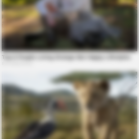
BRAINBERRIES
Discover 15 Surprising Things Forbidden By The Bible
BRAINBERRIES
Top 10 Pop Divas - Number 4 May Shock You
BRAINBERRIES
She Gave Up A Normal Life To Act Like A Horse