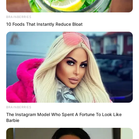
BRAINBERRIES
10 Foods That Instantly Reduce Bloat
Specyfikacja
Scenariusz
Carl Barks
Rysunki
Carl Barks
BRAINBERRIES
Oprawa
twarda
The Instagram Model Who Spent A Fortune To Look Like
Druk
Kolor
Barbie
Liczba stron
232
Tłumaczenie
Jacek Drewnowski