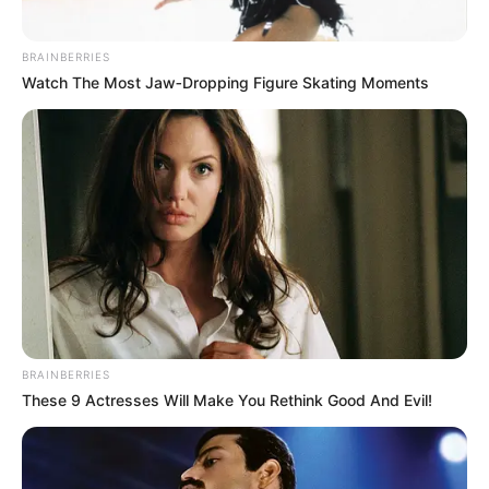
BRAINBERRIES
Watch The Most Jaw‑Dropping Figure Skating Moments
OBSERWUJ NAS W GOOGLE NEWS, BY BYĆ NA
BIEŻĄCO!
Facebook
Twitter
Google+
Tagi:
Carl Barks
Egmont
Kaczogród
Kaczogród. Carl
Barks
Kaczogród. Carl Barks. Korona Majów i inne historie z roku
1963
Kaczor Donald
Klub Świata Komiksu
Komiksy
BRAINBERRIES
These 9 Actresses Will Make You Rethink Good And Evil!
recenzja
Recenzja komiksu
Recenzje
Wujek Sknerus