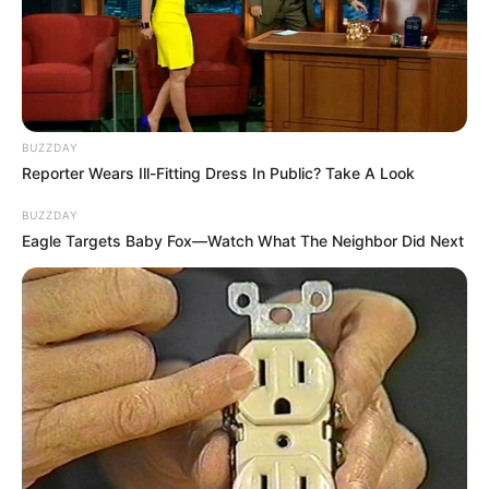
BUZZDAY
Reporter Wears Ill-Fitting Dress In Public? Take A Look
BUZZDAY
Eagle Targets Baby Fox—Watch What The Neighbor Did Next
Oceny końcowe komiksu
„Kaczogród. Korona Majów i inne
historie z roku 1963”
4+
Scenariusz