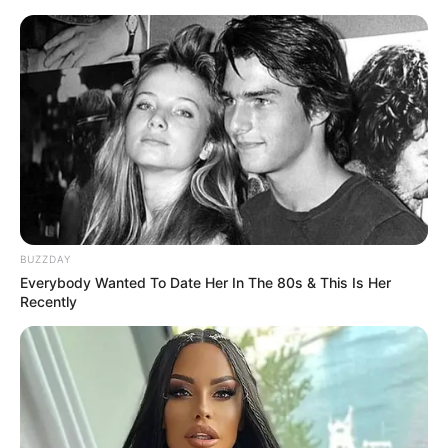
W archeologii wszystkie chwyty są
dozwolone. Recenzja komiksu
„Kaczogród. Carl Barks. Korona
Majów”
Krystian Śmietański
31 sierpnia 2024
Artykuły
BUZZDAY
Everybody Wanted To Date Her In The 80s & This Is Her
Recently