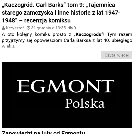
„Kaczogród. Carl Barks” tom 9: „Tajemnica
starego zamczyska i inne historie z lat 1947-
1948” – recenzja komiksu
Krzysztof
31 grudnia o 13:35
0
A oto kolejny komiks prosto z „
Kaczogrodu
”! Tym razem
przyjrzymy się opowieściom Carla Barksa z lat 40. ubiegłego
wieku.
Czytaj więcej
Zapowiedzi na luty od Egmontu