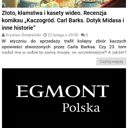
Złoto, kłamstwa i kasety wideo. Recenzja
komiksu „Kaczogród. Carl Barks. Dotyk Midasa i
inne historie”
Krystian Śmietański
22 lutego o 20:00
0
W styczniu do sprzedaży trafił kolejny zbiór kaczych
opowieści stworzonych przez Carla Barksa. Czy 23. tom
nadal ma w sobie tę samą magię, co wcześniejsze? A jakże! I
to nie tylko dlatego, że pojawiła się tu Magika de Czar.
Czytaj więcej