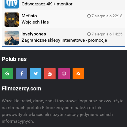
Odtwarzacz 4K + monitor
Mefisto
7 sierpnia o 22:18
Wojciech Has
lovelybones
7 sierpnia o 14:25
Zagraniczne sklepy internetowe - promocje
Polub nas
Filmozercy.com
Wszelkie treści, dane, znaki towarowe, loga oraz nazwy użyte
na stronach portalu Filmozercy.com należą do ich
prawowitych właścicieli i użyte zostały jedynie w celach
informacyjnych.