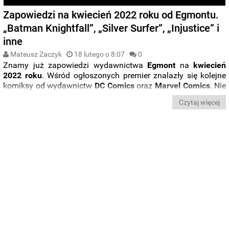
Zapowiedzi na kwiecień 2022 roku od Egmontu.
„Batman Knightfall”, „Silver Surfer”, „Injustice” i
inne
Mateusz Zaczyk
18 lutego o 8:07
0
Znamy już zapowiedzi wydawnictwa
Egmont
na
kwiecień
2022 roku
. Wśród ogłoszonych premier znalazły się kolejne
komiksy od wydawnictw
DC Comics
oraz
Marvel
Comics
. Nie
zabrakło przy tym także serii skierowanych do młodszych
Czytaj więcej
czytelników. Rozpiskę premier znajdziecie poniżej.