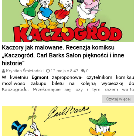
Kaczory jak malowane. Recenzja komiksu
„Kaczogród. Carl Barks Salon piękności i inne
historie”
Krystian Śmietański
12 maja o 8:47
0
W kwietniu
Egmont
zaproponował czytelnikom komiksu
możliwość zakupu biletu na kolejną wycieczkę do
Kaczogrodu. Przekonajcie się, czy i tym razem warto
odwiedzić Sknerusa i Donalda, by poznać kolejne kacze
Czytaj więcej
opowieści.