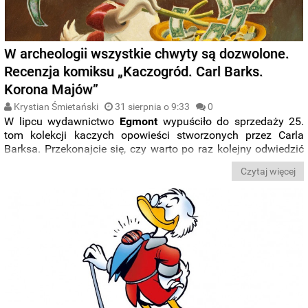
W archeologii wszystkie chwyty są dozwolone.
Recenzja komiksu „Kaczogród. Carl Barks.
Korona Majów”
Krystian Śmietański
31 sierpnia o 9:33
0
W lipcu wydawnictwo
Egmont
wypuściło do sprzedaży 25.
tom kolekcji kaczych opowieści stworzonych przez Carla
Barksa. Przekonajcie się, czy warto po raz kolejny odwiedzić
Kaczogród.
Czytaj więcej