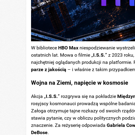
W bibliotece
HBO Max
niespodziewanie wystrzeli
ostatnich lat. Mowa o filmie „
I.S.S.
” z 2023 roku
najchętniej oglądanych produkcji na platformie
parze z jakością
– i właśnie z takim przypadki
Wojna na Ziemi, napięcie w kosmosie
Akcja „
I.S.S.
” rozgrywa się na pokładzie
Międzyn
rosyjscy kosmonauci prowadzą wspólne badania, 
Załoga otrzymuje tajne rozkazy od swoich rządó
stawia pytanie, czy w obliczu politycznych podz
znaczenie. Za reżyserię odpowiada
Gabriela Co
DeBose
.