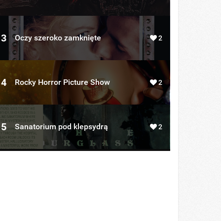
3
Oczy szeroko zamknięte
2
4
Rocky Horror Picture Show
2
5
Sanatorium pod klepsydrą
2