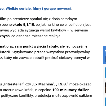
ec. Wielkie seriale, filmy i gorące nowości
.
film po premierze spotkał się z dość chłodnym
e ocenę
około 5,1/10
, co jak na kino science fiction jest
awiej wygląda sytuacja wśród krytyków – w serwisie
ywnych
, co oznacza mieszane reakcje.
imat
oraz sam
punkt wyjścia fabuły
, ale jednocześnie
storii
. Krytykowano przede wszystkim przewidywalny
, który nie zawsze potrafił przekuć ciekawy pomysł w
u „
Interstellar
” czy „
Ex Machina
”, „
I.S.S.
” może okazać
na stosunkowo krótki, niespełna
100-minutowy thriller
 i polityczne konflikty, produkcja może zapewnić całkiem