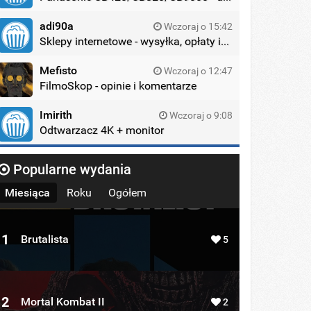
adi90a
Wczoraj o 15:42
Sklepy internetowe - wysyłka, opłaty itd.
Mefisto
Wczoraj o 12:47
FilmoSkop - opinie i komentarze
Imirith
Wczoraj o 9:08
Odtwarzacz 4K + monitor
Popularne wydania
Miesiąca
Roku
Ogółem
1
Brutalista
5
2
Mortal Kombat II
2