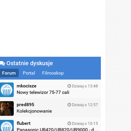
Ostatnie dyskusje
Forum
Portal
Filmoskop
mkocisze
Dzisiaj o 13:48
Nowy telewizor 75-77 cali
pred895
Dzisiaj o 12:57
Kolekcjonowanie
flubert
Dzisiaj o 10:15
Panasonic UB420/UB820/UB9000 - dyskusja