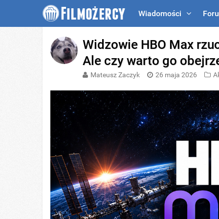
Wiadomości
For
Widzowie HBO Max rzucili
Ale czy warto go obejrz
Mateusz Zaczyk
26 maja 2026
A