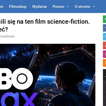
um
Filmoskop
Wydania
Pomoc
O stronie
 się na ten film science-fiction.
eć?
ktualności