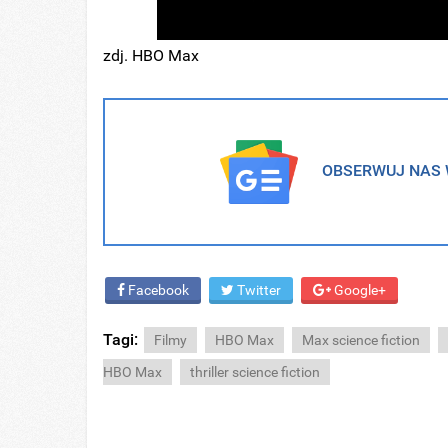
zdj. HBO Max
OBSERWUJ NAS W
Facebook
Twitter
Google+
Tagi:
Filmy
HBO Max
Max science fiction
HBO Max
thriller science fiction