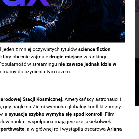
ł jeden z mniej oczywistych tytułów
science fiction
, który obecnie zajmuje
drugie
miejsce
w rankingu
. Popularność w streamingu
nie zawsze jednak idzie w
em mamy do czynienia tym razem.
arodowej Stacji Kosmicznej
. Amerykańscy astronauci i
gdy nagle na Ziemi wybucha globalny konflikt zbrojny.
w, a
sytuacja
szybko
wymyka
się spod
kontroli
. Film
iałów nauka i współpraca mają jeszcze jakiekolwiek
wperthwaite
, a w głównej roli wystąpiła oscarowa
Ariana