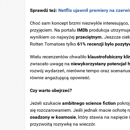
Sprawdź też:
Netflix ujawnił premiery na czerwi
Choć sam koncept brzmi niezwykle interesująco, 
przyjęciem. Na portalu
IMDb
produkcja utrzymuj
wynikiem co najwyżej
przeciętnym.
Jeszcze ciek
Rotten Tomatoes tylko
61% recenzji było pozyt
Wielu recenzentów chwaliło
klaustrofobiczny
kl
zwracało uwagę na
niewykorzystany potencjał hi
rozwój wydarzeń, nierówne tempo oraz scenariusz
równie angażującą opowieść.
Czy warto obejrzeć?
Jeżeli szukacie
ambitnego science fiction
pokroj
się rozczarowaniem. Jeśli jednak macie ochotę 
osadzony w kosmosie
, który stawia na napięcie
przyzwoitą rozrywkę na wieczór.