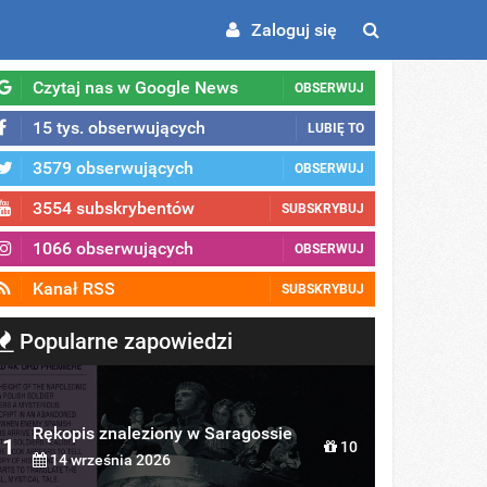
Zaloguj się
Czytaj nas w Google News
OBSERWUJ
15 tys. obserwujących
LUBIĘ TO
3579 obserwujących
OBSERWUJ
3554 subskrybentów
SUBSKRYBUJ
1066 obserwujących
OBSERWUJ
Kanał RSS
SUBSKRYBUJ
Popularne zapowiedzi
Rękopis znaleziony w Saragossie
1
10
14 września 2026