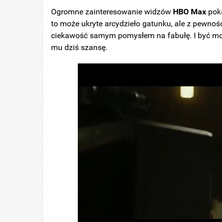
Ogromne zainteresowanie widzów
HBO
Max
poka
to może ukryte arcydzieło gatunku, ale z pewnośc
ciekawość samym pomysłem na fabułę. I być moż
mu dziś szansę.