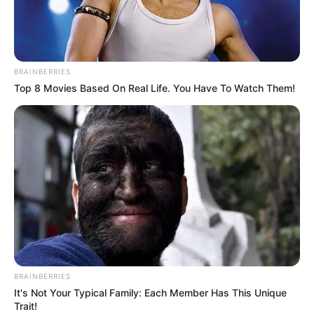
Komiksów DC Comics, czyli
Batman: Zagłada Gotham
.
Komiks będzie dostępny w sprzedaży przez dwa tygodnie aż
do premiery kolejnego tomu, którym będzie Amerykańska
Liga Sprawiedliwości: Rok Pierwszy część 1.
BRAINBERRIES
Top 8 Movies Based On Real Life. You Have To Watch Them!
BRAINBERRIES
It's Not Your Typical Family: Each Member Has This Unique
Trait!