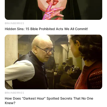
BRAINBERRIES
Hidden Sins: 15 Bible Prohibited Acts We All Commit!
BRAINBERRIES
How Does "Darkest Hour" Spotted Secrets That No One
Knew?