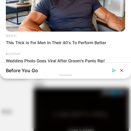
Specyfikacja
Mike Mignola, Richard Pace
(główna historia),
Scenariusz
MEDVI
Jack Kirby (zeszyty archiwalne).
This Trick Is For Men In Their 40's To Perform Better
Troy Nixey (główna historia), Jack Kirby
Rysunki
(zeszyty archiwalne).
BUZZDAY
Przekład
Jarosław Grzędowicz, Marek Starosta
Wedding Photo Goes Viral After Groom's Pants Rip!
Oprawa
twarda
Before You Go
Liczba stron
192
Kolor
Druk