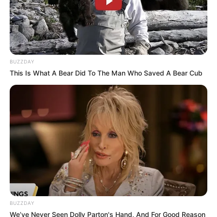
BUZZDAY
This Is What A Bear Did To The Man Who Saved A Bear Cub
BUZZDAY
We’ve Never Seen Dolly Parton's Hand, And For Good Reason