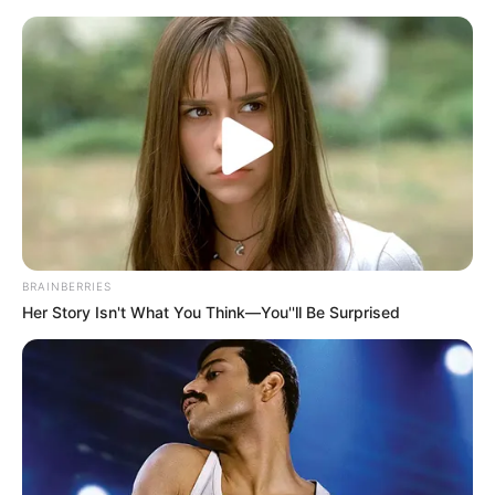
WKKDCC#14: Batman: Zagłada
Gotham - prezentacja komiksu
Mateusz Zaczyk
22 lutego 2017
Aktualności
BRAINBERRIES
Her Story Isn't What You Think—You''ll Be Surprised
Do kiosków trafił dzisiaj czternasty tom Wielkiej Kolekcji