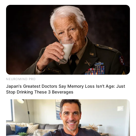
Środek halucynogenny rozpylony w gazowni
sprowadza na Mrocznego Rycerza potworne
wizje.
Prezentacja wideo
NEUROMIND PRO
Japan's Greatest Doctors Say Memory Loss Isn't Age: Just
Stop Drinking These 3 Beverages