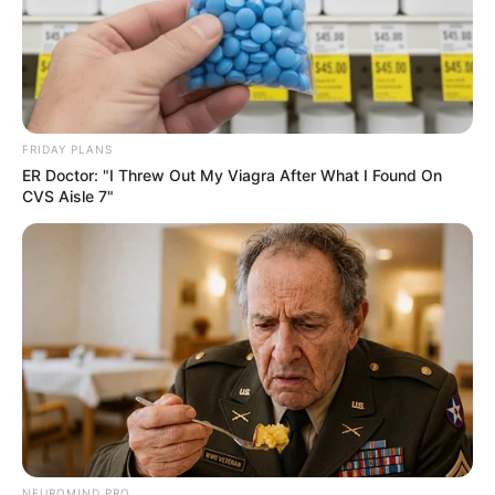
FRIDAY PLANS
ER Doctor: "I Threw Out My Viagra After What I Found On
CVS Aisle 7"
NEUROMIND PRO