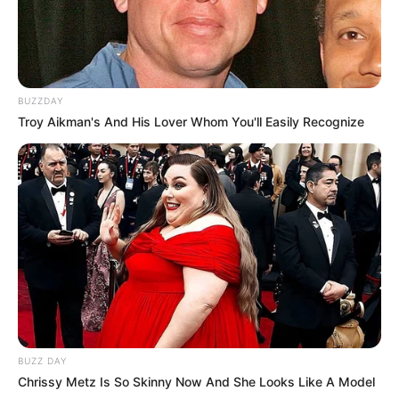
BUZZDAY
Troy Aikman's And His Lover Whom You'll Easily Recognize
BUZZ DAY
Chrissy Metz Is So Skinny Now And She Looks Like A Model