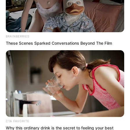
BRAINBERRIES
These Scenes Sparked Conversations Beyond The Film
Choć „Człowiek ze stali” trafił na ekrany w 2013 roku,
wczesne prace pre-produkcyjne nad nowym filmowym
widowiskiem o Supermanie ruszyły jeszcze w czerwcu 2008.
W odnalezieniu właściwego podejścia do tematu kultowego
herosa, Warner Bros. zasięgnęło pomocy czołowych autorów
komiksowego uniwersum DC,
Granta Morrisona, Marka
Waida, Goeffa Johnsa i Brada Meltzera
. Jednym z
pomysłów, które pojawiały się wówczas na stole, była trylogia
reżysera
Matthew Vaughna
(„Kingsman: Tajne służby”)
według scenariusza
Marka Millara
(„Superman: Czerwony
CTA FAVORITE
syn”). Filmy miały opowiedzieć kompletną historię życia
Why this ordinary drink is the secret to feeling your best