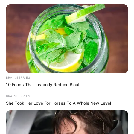
Z uniwersum Zacka Snydera:
„Człowiek ze stali”
Jacek Werner
4 marca 2021
Artykuły
BRAINBERRIES
10 Foods That Instantly Reduce Bloat
BRAINBERRIES
She Took Her Love For Horses To A Whole New Level
Za równo dwa tygodnie do oferty
HBO Max i HBO GO
trafi