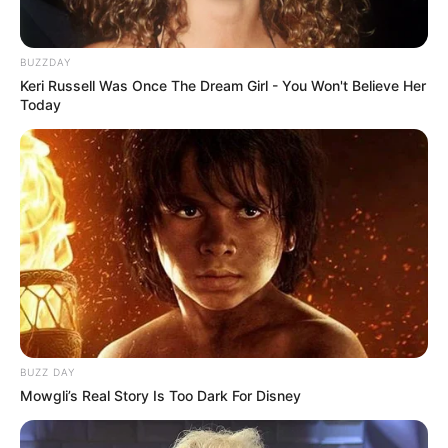
BUZZDAY
Keri Russell Was Once The Dream Girl - You Won't Believe Her
Today
BUZZ DAY
Mowgli’s Real Story Is Too Dark For Disney