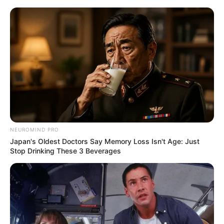
Zdjęcia do 2. sezonu „Russian Doll”
dobiegły końca. Nowe odcinki będą
„zupełnie inne”
Jacek Werner
28 listopada 2021
Aktualności
NEUROMIND PRO
Japan's Oldest Doctors Say Memory Loss Isn't Age: Just
Stop Drinking These 3 Beverages