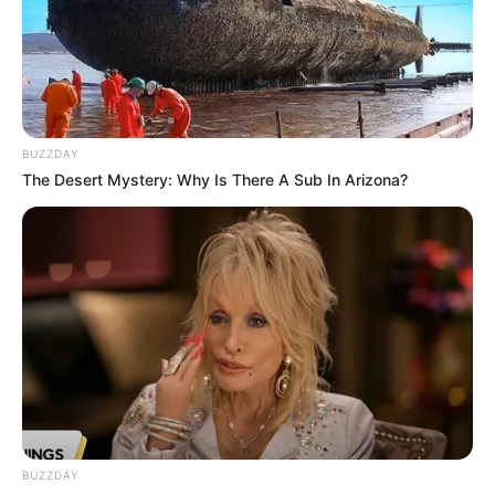
Źródło: Deadline / zdj. Sony
BUZZDAY
The Desert Mystery: Why Is There A Sub In Arizona?
OBSERWUJ NAS W GOOGLE NEWS, BY BYĆ NA
BIEŻĄCO!
Facebook
Twitter
Google+
Tagi:
Charlie Barnett
Komedia
Netflix
Netflix Polska
Russian Doll
Seriale
BUZZDAY