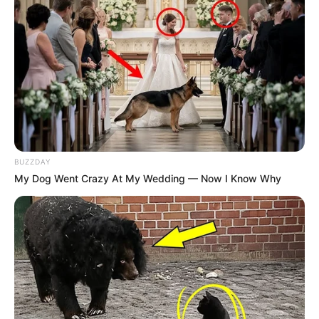
BUZZDAY
My Dog Went Crazy At My Wedding — Now I Know Why