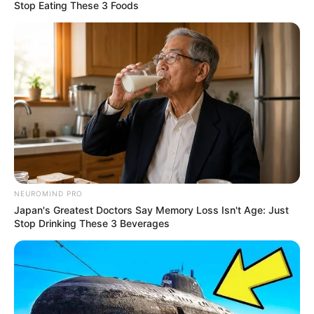
Za produkcję
Netfliksa
odpowiadają między innymi
Amy
Stop Eating These 3 Foods
Poehler
i
Leslye Headland.
Przybliżony termin premiery
następnego sezonu
nie został jeszcze ujawniony
.
„Russian Doll”
opowiada historię Nadii (Lyonne), która w
dzień swoich trzydziestych szóstych urodzin zostaje
uwięziona w pętli czasowej. W pierwszym sezonie bohaterka
spotyka na swojej drodze Alana, przeżywającego ten sam
metafizyczny fenomen.
NEUROMIND PRO
Japan's Greatest Doctors Say Memory Loss Isn't Age: Just
Stop Drinking These 3 Beverages