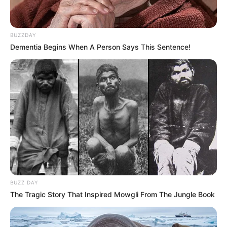
BUZZDAY
Dementia Begins When A Person Says This Sentence!
BUZZ DAY
The Tragic Story That Inspired Mowgli From The Jungle Book