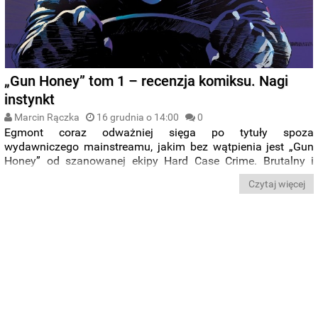
„Gun Honey” tom 1 – recenzja komiksu. Nagi
instynkt
Marcin Rączka
16 grudnia o 14:00
0
Egmont coraz odważniej sięga po tytuły spoza
wydawniczego mainstreamu, jakim bez wątpienia jest „Gun
Honey” od szanowanej ekipy Hard Case Crime. Brutalny i
efektowny kryminał z wyrazistą bohaterką w roli głównej
Czytaj więcej
przyciąga wzrok od pierwszych chwil i nawet jeśli
scenariuszowo jest dość płytki, nadrabia pomysłem i warstwą
wizualną.