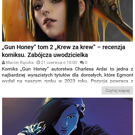
„Gun Honey” tom 2 „Krew za krew” – recenzja
komiksu. Zabójcza uwodzicielka
Marcin Rączka
21 czerwca o 10:00
0
Komiks „Gun Honey” autorstwa Charlesa Ardai to jedna z
najbardziej wyrazistych tytułów dla dorosłych, które Egmont
wydał na naszym rynku w 2023 roku. Pozycja powraca z
drugim tomem pt. „Krew za krew” i nadal ma w sobie
Czytaj więcej
ogromny dar przyciągania.