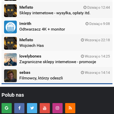
Mefisto
Dzisiaj o 12:44
Sklepy internetowe - wysyłka, opłaty itd.
Imirith
Dzisiaj o 9:08
Odtwarzacz 4K + monitor
Mefisto
Wczoraj o 22:18
Wojciech Has
lovelybones
Wczoraj o 14:25
Zagraniczne sklepy internetowe - promocje
sebas
Wczoraj o 14:14
Filmowcy, którzy odeszli
Polub nas