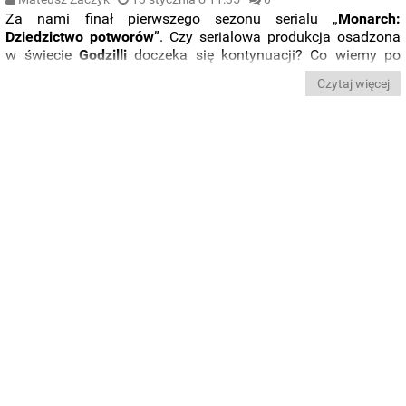
Za nami finał pierwszego sezonu serialu „
Monarch:
Dziedzictwo potworów
”. Czy serialowa produkcja osadzona
w świecie
Godzilli
doczeka się kontynuacji? Co wiemy po
finale pierwszej serii od platformy
Apple TV+
?
Czytaj więcej