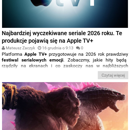
Najbardziej wyczekiwane seriale 2026 roku. Te
produkcje pojawią się na Apple TV+
Mateusz Zaczyk
16 grudnia o 9:13
0
Platforma
Apple TV+
przygotowuje na 2026 rok prawdziwy
festiwal serialowych emocji
. Zobaczmy, jakie hity będą
rządziły na ekranach i co zaskoczy nas w najbliższych
miesiącach. Te seriale powrócą do oferty serwisu
Apple TV
Czytaj więcej
Plus
w najbliższych tygodniach i miesiącach.