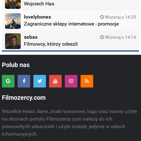
Wojciech Has
lovelybones
Wczoraj o 14:25
Zagraniczne sklepy internetowe - promocje
sebas
Wczoraj o 14:14
Filmowcy, którzy odeszli
Polub nas
Filmozercy.com
Wszelkie treści, dane, znaki towarowe, loga oraz nazwy użyte
na stronach portalu Filmozercy.com należą do ich
prawowitych właścicieli i użyte zostały jedynie w celach
informacyjnych.