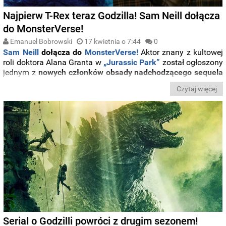
Najpierw T-Rex teraz Godzilla! Sam Neill dołącza
do MonsterVerse!
Emanuel Bobrowski
17 kwietnia o 7:44
0
Sam Neill
dołącza do
MonsterVerse!
Aktor znany z kultowej
roli doktora Alana Granta w
„Jurassic Park”
został ogłoszony
jednym z
nowych członków obsady nadchodzącego sequela
„Godzilla x Kong: Nowe imperium”.
Czytaj więcej
Serial o Godzilli powróci z drugim sezonem!