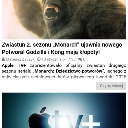
Zwiastun 2. sezonu „Monarch” ujawnia nowego
Potwora! Godzilla i Kong mają kłopoty!
Mateusz Zaczyk
13 stycznia o 17:33
0
Apple TV+
zaprezentowało oficjalny zwiastun drugiego
sezonu serialu „
Monarch: Dziedzictwo potworów
”, jednego z
największych serialowych hitów pierwszego kwartału 2026
roku. Nowa odsłona widowiska science fiction zadebiutuje
Czytaj więcej
pod koniec lutego, rozpoczynając dziesięcioodcinkowy sezon,
którego kolejne epizody będą publikowane co tydzień.