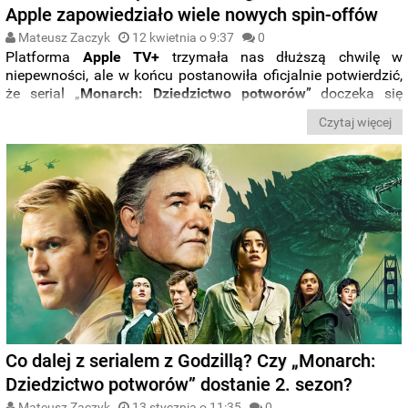
Apple zapowiedziało wiele nowych spin-offów
Mateusz Zaczyk
12 kwietnia o 9:37
0
Platforma
Apple TV+
trzymała nas dłuższą chwilę w
niepewności, ale w końcu postanowiła oficjalnie potwierdzić,
że serial „
Monarch: Dziedzictwo potworów
” doczeka się
drugiego sezonu. Co więcej, zapowiedziano, że serialowe
Czytaj więcej
uniwersum
Godzilli
doczeka się wielu innych spin-offów.
Co dalej z serialem z Godzillą? Czy „Monarch:
Dziedzictwo potworów” dostanie 2. sezon?
Mateusz Zaczyk
13 stycznia o 11:35
0