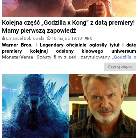
Kolejna część „Godzilla x Kong” z datą premiery!
Mamy pierwszą zapowiedź
Emanuel Bobrowski
10 maja o 19:10
0
Warner
Bros.
i
Legendary
oficjalnie
ogłosiły
tytuł
i
datę
premiery
kolejnej
odsłony
kinowego
uniwersum
MonsterVerse
.
Szósty
film
z
serii,
zatytułowany
„
Godzilla
x
Kong:
Supernova”
,
wejdzie
na
ekrany
kin
26
marca
2027
Czytaj więcej
roku.
Produkcja
właśnie
ruszyła,
a
wydarzeniu
towarzyszył
krótki
teaser
zapowiadający
nadchodzące
widowisko.