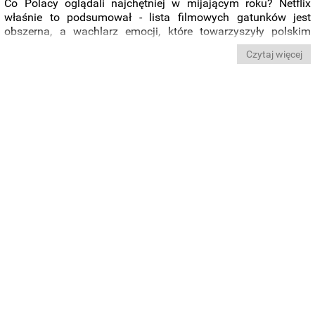
Co Polacy oglądali najchętniej w mijającym roku? Netflix
właśnie to podsumował - lista filmowych gatunków jest
obszerna, a wachlarz emocji, które towarzyszyły polskim
widzom, jeszcze szerszy. Jak się okazuje, na ekranach
Czytaj więcej
królowały przede wszystkim dramaty, produkcje komediowe
oraz kino dla najmłodszych. Polacy z entuzjazmem odkrywali
także nowości z całej gamy innych kategorii dostępnych na
Netflix.