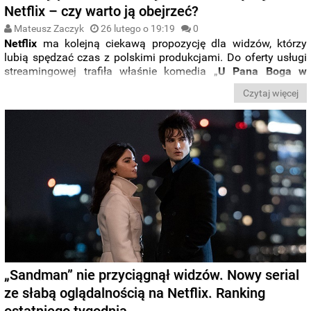
Netflix – czy warto ją obejrzeć?
Mateusz Zaczyk
26 lutego o 19:19
0
Netflix
ma kolejną ciekawą propozycję dla widzów, którzy
lubią spędzać czas z polskimi produkcjami. Do oferty usługi
streamingowej trafiła właśnie komedia „
U Pana Boga w
Królowym Moście
”, którą zaledwie kilka miesięcy temu
Czytaj więcej
mogliśmy oglądać na ekranach kin.
„Sandman” nie przyciągnął widzów. Nowy serial
ze słabą oglądalnością na Netflix. Ranking
ostatniego tygodnia