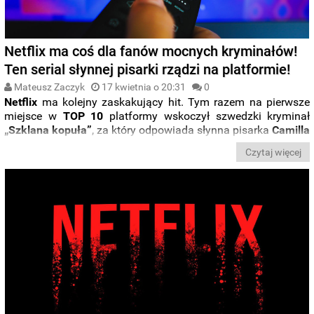
Netflix ma coś dla fanów mocnych kryminałów!
Ten serial słynnej pisarki rządzi na platformie!
Mateusz Zaczyk
17 kwietnia o 20:31
0
Netflix
ma kolejny zaskakujący hit. Tym razem na pierwsze
miejsce w
TOP 10
platformy wskoczył szwedzki kryminał
„Szklana kopuła”
, za który odpowiada słynna pisarka
Camilla
Läckberg
. O czym jest ta limitowana produkcja i czy
Czytaj więcej
naprawdę jest tak dobra jak wszyscy mówią?