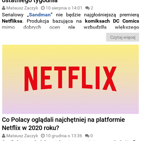
Mateusz Zaczyk
10 sierpnia o 14:01
2
Serialowy „
Sandman
” nie będzie najgłośniejszą premierą
Netfliksa
. Produkcja bazująca na
komiksach DC
Comics
mimo dobrych ocen
nie wzbudziła większego
zainteresowania wśród widzów platformy
. Widzowie sięgali
Czytaj więcej
natomiast wyjątkowo często w ostatnim tygodniu po film
romantyczny „
Purpurowe serca
”. Sprawdźcie
rankingi
najpopularniejszych
filmów i seriali ostatniego tygodnia
.
Co Polacy oglądali najchętniej na platformie
Netflix w 2020 roku?
Mateusz Zaczyk
10 grudnia o 13:36
0