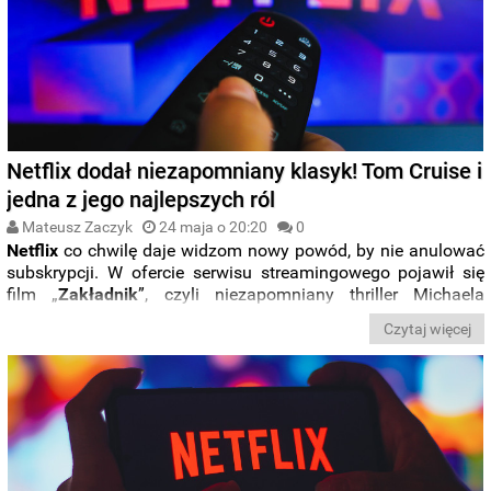
Netflix dodał niezapomniany klasyk! Tom Cruise i
jedna z jego najlepszych ról
Mateusz Zaczyk
24 maja o 20:20
0
Netflix
co chwilę daje widzom nowy powód, by nie anulować
subskrypcji. W ofercie serwisu streamingowego pojawił się
film „
Zakładnik
”, czyli niezapomniany thriller Michaela
Manna z popisową rolą
Toma Cruise'a
. O czym opowiada?
Czytaj więcej