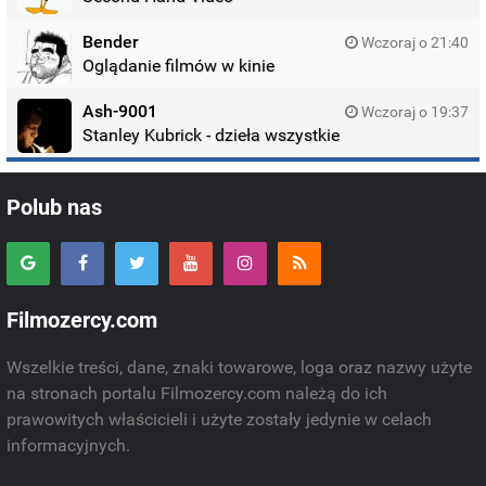
Bender
Wczoraj o 21:40
Oglądanie filmów w kinie
Ash-9001
Wczoraj o 19:37
Stanley Kubrick - dzieła wszystkie
Polub nas
Filmozercy.com
Wszelkie treści, dane, znaki towarowe, loga oraz nazwy użyte
na stronach portalu Filmozercy.com należą do ich
prawowitych właścicieli i użyte zostały jedynie w celach
informacyjnych.