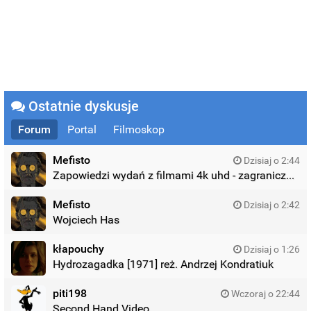
Ostatnie dyskusje
Forum
Portal
Filmoskop
Mefisto
Dzisiaj o 2:44
Zapowiedzi wydań z filmami 4k uhd - zagraniczne wydania
Mefisto
Dzisiaj o 2:42
Wojciech Has
kłapouchy
Dzisiaj o 1:26
Hydrozagadka [1971] reż. Andrzej Kondratiuk
piti198
Wczoraj o 22:44
Second Hand Video