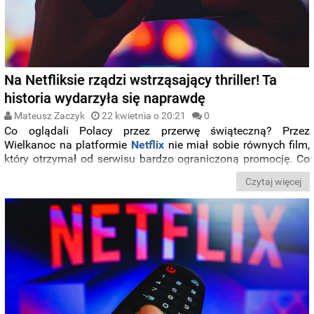
Na Netfliksie rządzi wstrząsający thriller! Ta
historia wydarzyła się naprawdę
Mateusz Zaczyk
22 kwietnia o 20:21
0
Co oglądali Polacy przez przerwę świąteczną? Przez
Wielkanoc na platformie
Netflix
nie miał sobie równych film,
który otrzymał od serwisu bardzo ograniczoną promocję. Co
wiemy o
„iHostage”
jako to się stało, że produkcja trafiła na
Czytaj więcej
sam szczyt zestawienia TOP 10 platformy?