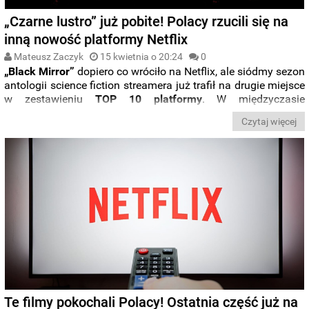
„Czarne lustro” już pobite! Polacy rzucili się na
inną nowość platformy Netflix
Mateusz Zaczyk
15 kwietnia o 20:24
0
„Black Mirror”
dopiero co wróciło na Netflix, ale siódmy sezon
antologii science fiction streamera już trafił na drugie miejsce
w zestawieniu
TOP 10 platformy
. W międzyczasie
popularność zyskał nowy hiszpański miniserial w klimatach
Czytaj więcej
„Dextera”. Skąd nagła popularność produkcji pod tytułem
„
Ogrodnik
”
?
Te filmy pokochali Polacy! Ostatnia część już na