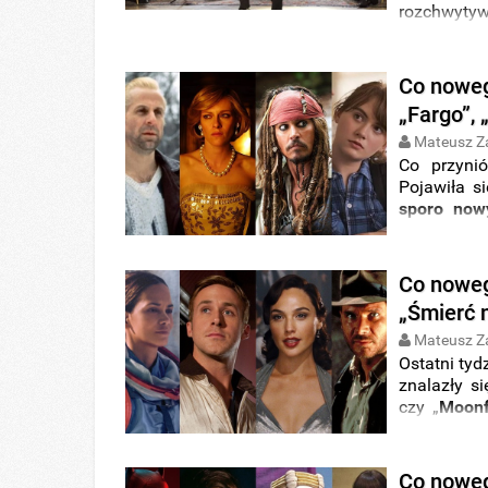
recenzją.
rozchwyt
współprac
podpisał
telewizyjn
Co noweg
amerykańs
„Fargo”, 
Mateusz Z
Co przyni
Pojawiła s
sporo now
steelbook
językowej
w
świata
Ult
Co noweg
cyklu „
Co n
„Śmierć n
Mateusz Z
Ostatni tyd
znalazły s
czy „
Moonf
Niektóre z 
nie zabra
zapowiedz
Co noweg