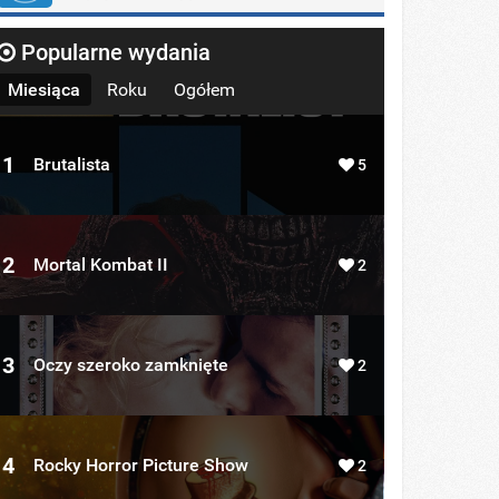
Popularne wydania
Miesiąca
Roku
Ogółem
1
Brutalista
5
2
Mortal Kombat II
2
3
Oczy szeroko zamknięte
2
4
Rocky Horror Picture Show
2