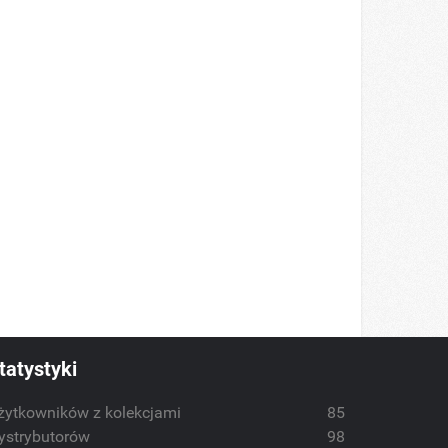
tatystyki
żytkowników z kolekcjami
85
ystrybutorów
98