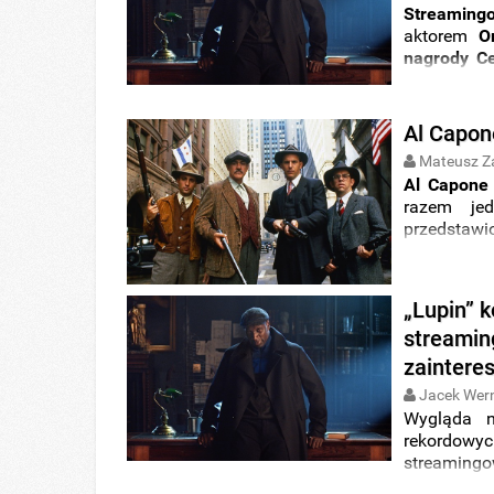
Streaming
aktorem
O
nagrody C
oglądalnoś
Al Capon
Mateusz Z
Al Capone
razem jed
przedstaw
adaptacji
. 
„Lupin” k
streamin
zaintere
Jacek Wer
Wygląda n
rekordow
streamingo
sezon seria