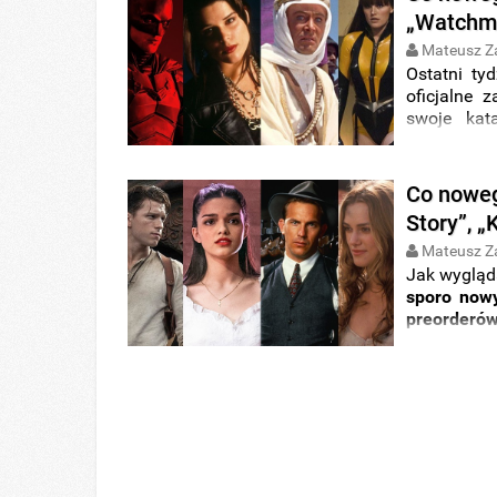
nowym wpis
„Watchme
Mateusz Z
Ostatni ty
oficjalne 
swoje kat
poprzednic
filmu o
Ba
tytuł. Nie 
Co noweg
wersji ję
Story”, „
zapowiedz
nowym wpis
Mateusz Z
Jak wygląda
sporo now
preorderó
zabrakło 
zagraniczn
Blu-ray
zeb
na 4K UHD