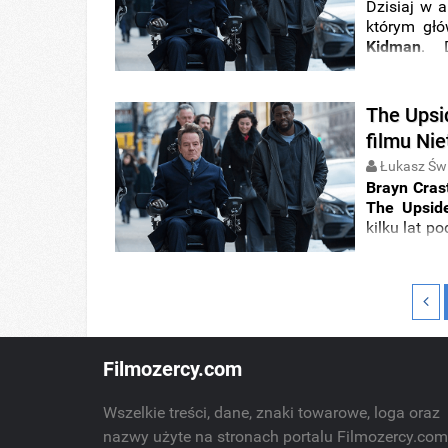
Dzisiaj w 
którym głó
Kidman
. 
amerykańs
dramatu 
pierwsze w
The Upsi
weekend
w 
filmu Nie
Łukasz Świ
Brayn Cras
The Upsid
kilku lat p
zobaczyć po
Filmozercy.com
Wszelkie treści, dane, znaki towarowe, loga oraz
nazwy użyte na stronach portalu Filmozercy.co