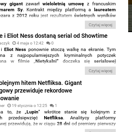
owy gigant
zawarł
wieloletnią umowę
z francuskim
marem Sy
. Kontrakt między platformą a
laureatem
ezara z 2012 roku
jest rezultatem
świetnych wyników
ci
wydanego w tym roku serialu kryminalnego „
Lupin
”.
Czytaj więcej
e i Eliot Ness dostaną serial od Showtime
aczyk
4 maja o 12:42
0
i
Eliot
Ness
ponownie stoczą walkę na ekranie. Tym
na z najpopularniejszych kryminalnych potyczek
iona w filmie „
Nietykalni”
doczeka się
serialowej
Projekt przygotowuje stacja
Showtime
.
Czytaj więcej
olejnym hitem Netfliksa. Gigant
gowy przewiduje rekordowe
sowanie
ner
19 stycznia o 12:25
1
a to, że „
Lupin
” wkrótce stanie się kolejnym z
ych przedsięwzięć
Netfliksa
. Analitycy platformy
wej przewidują, że w ciągu
28 dni
od premiery pierwszy
lu zostanie obejrzany przez
70 milionów użytkowników
.