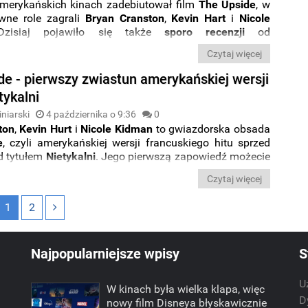
amerykańskich kinach zadebiutował film
The Upside
, w
wne role zagrali
Bryan Cranston
,
Kevin Hart
i
Nicole
Dzisiaj pojawiło się także
sporo recenzji
od
kich krytyków, którzy uznali remake francuskiego
Czytaj więcej
z 2011 roku za
zupełnie nieudany
. Poznaliśmy też
yniki finansowe
filmu oraz
prognozę na cały pierwszy
de - pierwszy zwiastun amerykańskiej wersji
kinach.
tykalni
niarski
4 października o 9:36
0
ton
,
Kevin Hurt
i
Nicole Kidman
to gwiazdorska obsada
e
, czyli amerykańskiej wersji francuskiego hitu sprzed
od tytułem
Nietykalni
. Jego pierwszą zapowiedź możecie
niżej.
Czytaj więcej
1
2
Najpopularniejsze wpisy
S
U
W kinach była wielka klapa, więc
m
D
nowy film Disneya błyskawicznie