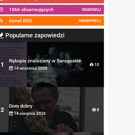
1066 obserwujących
OBSERWUJ
Kanał RSS
SUBSKRYBUJ
Popularne zapowiedzi
Rękopis znaleziony w Saragossie
1
10
14 września 2026
Dom dobry
2
8
14 sierpnia 2026