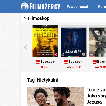
Wiadomości
For
Filmoskop
Base.com
Base.com
Base
8.99 £
9.89 £
9.89
Tag: Nietykalni
To nie ż
Jako spr
Jezusa