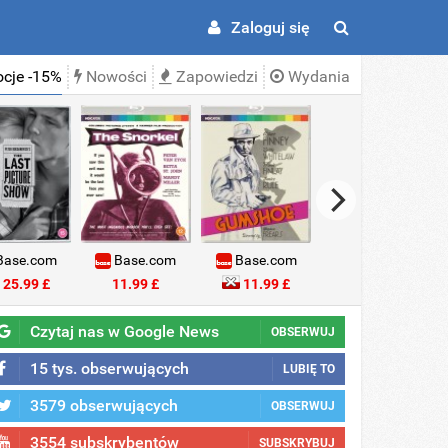
Zaloguj się
cje -15%
Nowości
Zapowiedzi
Wydania
ase.com
Base.com
Base.com
Base.com
25.99 £
11.99 £
11.99 £
18.99 £
Czytaj nas w Google News
OBSERWUJ
15 tys. obserwujących
LUBIĘ TO
3579 obserwujących
OBSERWUJ
3554 subskrybentów
SUBSKRYBUJ