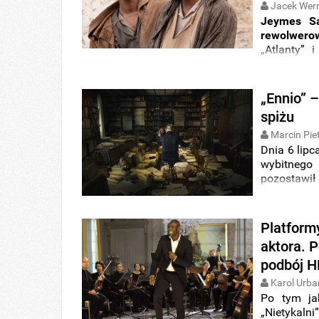
Jacek Wer
Jeymes S
rewolwero
„Atlanty”
widowisko
Samuel n
osadzonyc
„Ennio” –
kadry.
spiżu
Marcin Pie
Dnia 6 lip
wybitneg
pozostawił
ścieżek dź
muzyki rad
odczuł, że 
Platform
popularnej
aktora. P
ekranach p
podbój 
reżyserii
G
„
Ennio
” od
Karol Urba
Festiwalu
Po tym ja
wyjątkowym
„Nietykaln