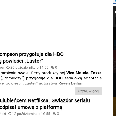
ompson przygotuje dla HBO
ę powieści „Luster”
ner
26 października o 14:55
0
 ramienia swojej firmy produkcyjnej
Viva Maude
,
Tessa
(„Pomiędzy”) przygotuje dla
HBO
serialową adaptację
wej powieści „
Luster
” autorstwa
Reven Leilani
.
Czytaj więcej
ulubieńcem Netfliksa. Gwiazdor serialu
podpisał umowę z platformą
ński
12 października o 16:55
0