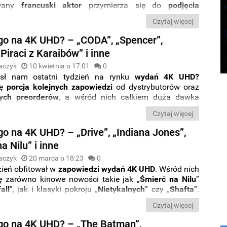
ywany
francuski aktor
przymierza się do
podjęcia
y
z innym gigantem streamingu -
HBO Max
. Gwiazdor
Czytaj więcej
kontakt z platformą
na wyprodukowanie
treści
ych
przeznaczonych m.in. na
rynek europejski
oraz
o na 4K UHD? – „CODA”, „Spencer”,
ki
.
„Piraci z Karaibów” i inne
aczyk
10 kwietnia o 17:01
0
ósł nam ostatni tydzień na rynku
wydań 4K UHD?
ię
porcja kolejnych zapowiedzi
od dystrybutorów oraz
ych preorderów
, a wśród nich całkiem duża dawka
ów
. Nie zabrakło też informacji na temat
polskiej wersji
Czytaj więcej
 zagranicznych edycjach. Wszystkie zapowiedzi ze
ra HD Blu-ray
zebraliśmy dla Was w nowym wpisie z
o na 4K UHD? – „Drive”, „Indiana Jones”,
owego na 4K UHD?
”. Miłej lektury.
a Nilu” i inne
aczyk
20 marca o 18:23
0
zień obfitował w
zapowiedzi wydań 4K UHD
. Wśród nich
ię zarówno kinowe nowości takie jak „
Śmierć
na
Nilu
”
all
”, jak i klasyki pokroju „
Nietykalnych
” czy „
Shafta
”.
nich doczekają się też
steelbooków
, a wśród preorderów
Czytaj więcej
kło też
nowych kolekcjonerskich wydań
. Wszystkie
i ze świata
Ultra HD Blu-ray
zebraliśmy dla Was w
o na 4K UHD? – „The Batman”,