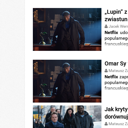
„Lupin” z
zwiastun
Jacek Wer
Netflix
udos
popularn
francuskie
komedii „
N
do sieci traf
Omar Sy w
Mateusz Z
Netflix
zapr
popularn
francuskie
komedii „
Ni
Jak kryt
dorównuj
Mateusz Z