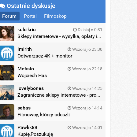
Ostatnie dyskusje
Forum
Portal
Filmoskop
kulcikriu
Dzisiaj o 0:31
Sklepy internetowe - wysyłka, opłaty itd.
Imirith
Wczoraj o 23:30
Odtwarzacz 4K + monitor
Mefisto
Wczoraj o 22:18
Wojciech Has
lovelybones
Wczoraj o 14:25
Zagraniczne sklepy internetowe - promocje
sebas
Wczoraj o 14:14
Filmowcy, którzy odeszli
Pawlik89
Wczoraj o 14:01
Kupię,Poszukuję