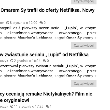
Czytaj więcej
 Omarem Sy trafił do oferty Netfliksa. Nowy
ner
8 stycznia o 12:00
0
tępnił dziś pierwszy sezon serialu „
Lupin”
, w którym
ego dżentelmena-włamywacza stworzonego przez
go pisarza
Maurice’a Leblanca
, zagrał
Omar Sy
znany z
ietykalni”
. Z okazji debiutu w ramach oferty platformy,
Czytaj więcej
ił też
nowy zwiastun.
 zwiastunie serialu „Lupin” od Netfliksa
aczyk
2 grudnia o 16:24
0
ezentował pierwszy zwiastun serialu „
Lupin”
, w którym
ego dżentelmena-włamywacza stworzonego przez
go pisarza
Maurice’a Leblanca
, zagrał
Omar Sy
znany z
etykalni”
.
Czytaj więcej
ycy oceniają remake Nietykalnych? Film nie
e oryginałowi
aczyk
11 stycznia o 17:28
1