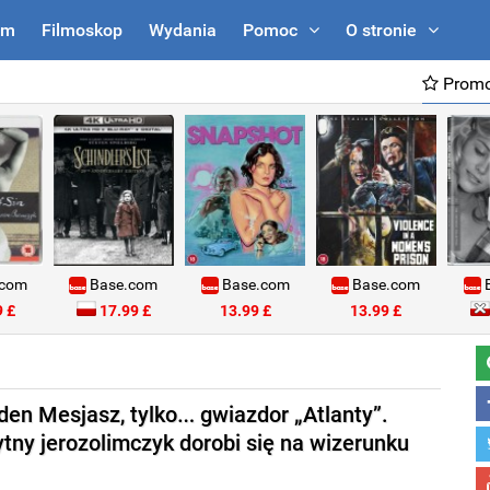
um
Filmoskop
Wydania
Pomoc
O stronie
Promo
.com
Base.com
Base.com
Base.com
B
 £
17.99 £
13.99 £
13.99 £
aden Mesjasz, tylko… gwiazdor „Atlanty”.
ytny jerozolimczyk dorobi się na wizerunku