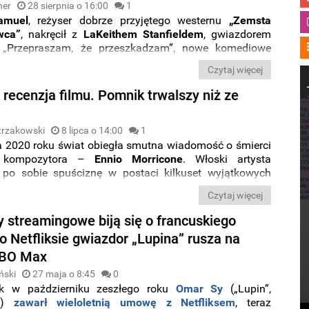
ner
28 sierpnia o 16:00
1
amuel
, reżyser dobrze przyjętego westernu
„Zemsta
wca”
, nakręcił z
LaKeithem Stanfieldem
, gwiazdorem
 i „Przepraszam, że przeszkadzam”, nowe komediowe
. Filmem zatytułowanym
„The Book of Clarence”
Czytaj więcej
awiązuje do
klasycznych hollywoodzkich eposów
h w czasach biblijnych.
Rzućcie okiem na pierwsze
 recenzja filmu. Pomnik trwalszy niż ze
trzakowski
8 lipca o 14:00
1
ca 2020 roku świat obiegła smutna wiadomość o śmierci
o kompozytora –
Ennio Morricone
. Włoski artysta
 po sobie spuściznę w postaci kilkuset wyjątkowych
więkowych do produkcji kinowych oraz aranżacji do
Czytaj więcej
iowej. Prawdopodobnie każdy miłośnik sztuki filmowej
jego odejście jest również końcem pewnej ery w kulturze
y streamingowe biją się o francuskiego
. Przedwczoraj, w drugą rocznicę śmierci Mistrza, na
o Netfliksie gwiazdor „Lupina” rusza na
olskich kin pojawiła się dokumentalna produkcja w
HBO Max
iuseppe Tornatore
, natomiast światowa premiera
była się jeszcze w zeszłym roku na Międzynarodowym
ński
27 maja o 8:45
0
 Filmowym w Wenecji. Zapraszam na wspomnienie o
k w październiku zeszłego roku
Omar Sy
(„Lupin”,
 artyście, a także – do zapoznania się z poniższą
i”)
zawarł wieloletnią umowę z Netfliksem
, teraz