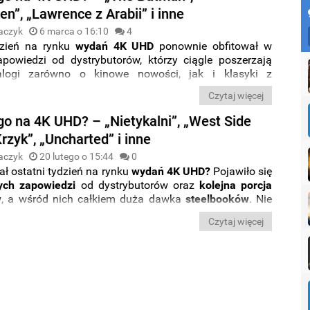
ie z cyklu „
Co nowego na 4K UHD?
”. Miłej lektury.
n”, „Lawrence z Arabii” i inne
aczyk
6 marca o 16:10
4
dzień na rynku
wydań 4K UHD
ponownie obfitował w
zapowiedzi od dystrybutorów, którzy ciągle poszerzają
alogi zarówno o kinowe nowości, jak i klasyki z
h dekad. Oczywiście z okazji premiery kinowej nowego
Czytaj więcej
tmanie
, nie mogło zabraknąć także preorderów na ten
zabrakło też
steelbooków
i informacji na temat
polskiej
o na 4K UHD? – „Nietykalni”, „West Side
zykowej
w zagranicznych wydaniach. Wszystkie
Krzyk”, „Uncharted” i inne
i ze świata
Ultra HD Blu-ray
zebraliśmy dla Was w
ie z cyklu „
Co nowego na 4K UHD?
”. Miłej lektury.
aczyk
20 lutego o 15:44
0
ł ostatni tydzień na rynku
wydań 4K UHD?
Pojawiło się
ych zapowiedzi
od dystrybutorów oraz
kolejna porcja
w
, a wśród nich całkiem duża dawka
steelbooków
. Nie
też informacji na temat
polskiej wersji językowej
w
Czytaj więcej
ych edycjach. Wszystkie zapowiedzi ze świata
Ultra HD
raliśmy dla Was w nowym wpisie z cyklu „
Co nowego
?
”. Miłej lektury.