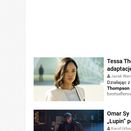
Tessa Th
adaptacj
Jacek Wer
Działając z
Thompson
bestsellero
Omar Sy 
„Lupin” 
Karol Urba