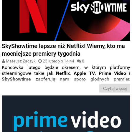
SkyShowtime lepsze niż Netflix! Wiemy, kto ma
mocniejsze premiery tygodnia
Mateusz Zaczyk
23 lutego o 14:44
0
Końcówka lutego będzie okresem, w którym platformy
streamingowe takie jak
Netflix
,
Apple
TV
,
Prime
Video
i
SkyShowtime
zaoferują nam sporo głośnych premier.
Sprawdźcie zatem,
co będzie można obejrzeć
w najbliższych
Czytaj więcej
dniach.