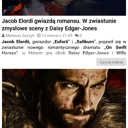
Jacob Elordi gwiazdą romansu. W zwiastunie
zmysłowe sceny z Daisy Edgar-Jones
Mateusz Zaczyk
13 marca o 21:45
0
Jacob Elordii,
gwiazdor „
Euforii
” i „
Saltburn
”, pojawił się w
zwiastunie nowego romantycznego dramatu „
On Swift
Horses
”, w którym gra obok
Daisy Edgar-Jones
i
Willa
Poultera
. Jak zapowiada się film, który wyreżyserował
Daniel
Czytaj więcej
Minahan
, współtwórca takich serialowych hitów jak
„Czysta
krew”, „Newsroom”, „Gra o Tron”
czy
„House of Cards
”?