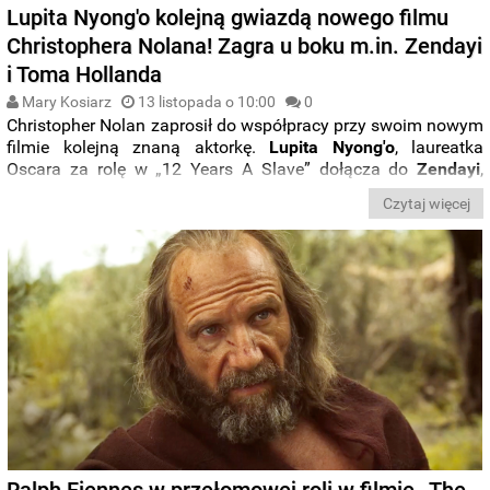
Lupita Nyong'o kolejną gwiazdą nowego filmu
Christophera Nolana! Zagra u boku m.in. Zendayi
i Toma Hollanda
Mary Kosiarz
13 listopada o 10:00
0
Christopher Nolan zaprosił do współpracy przy swoim nowym
filmie kolejną znaną aktorkę.
Lupita Nyong'o
, laureatka
Oscara za rolę w „12 Years A Slave” dołącza do
Zendayi
,
Anne Hathaway
,
Toma Hollanda
i
Matta Damona
w szeroko
Czytaj więcej
zapowiadanym projekcie cenionego reżysera.
Ralph Fiennes w przełomowej roli w filmie „The