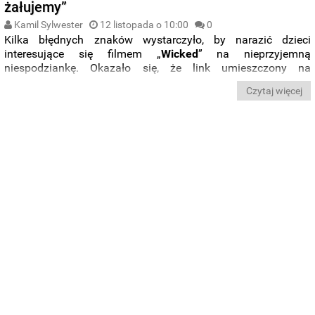
żałujemy”
Kamil Sylwester
12 listopada o 10:00
0
Kilka błędnych znaków wystarczyło, by narazić dzieci
interesujące się filmem „
Wicked
” na nieprzyjemną
niespodziankę. Okazało się, że link umieszczony na
opakowaniach
lalek Elphaby i Glindy
, które mają promować
Czytaj więcej
nadchodzącą kinową adaptację kultowego musicalu z 2003
roku, zamiast kierować do oficjalnej strony produkcji,
prowadził do
strony pornograficznej
o tej samej nazwie.