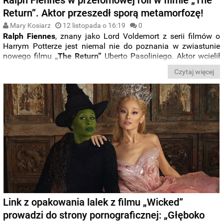
Return”. Aktor przeszedł sporą metamorfozę!
Mary Kosiarz
12 listopada o 16:19
0
Ralph Fiennes
, znany jako Lord Voldemort z serii filmów o
Harrym Potterze jest niemal nie do poznania w zwiastunie
nowego filmu
„The Return”
Uberto Pasoliniego. Aktor wcielił
się tam w rolę
Odyseusza
powracającego do rodzinnej Itaki
Czytaj więcej
po 20 latach i przeżytej wojnie trojańskiej. Film zebrał świetne
recenzje na wrześniowym festiwalu w Toronto.
Link z opakowania lalek z filmu „Wicked”
prowadzi do strony pornograficznej: „Głęboko