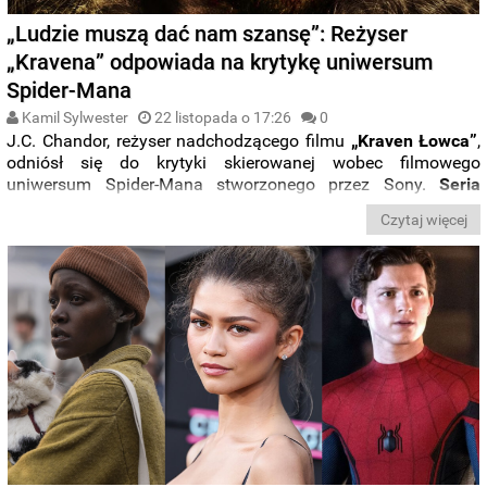
„Ludzie muszą dać nam szansę”: Reżyser
„Kravena” odpowiada na krytykę uniwersum
Spider-Mana
Kamil Sylwester
22 listopada o 17:26
0
J.C. Chandor, reżyser nadchodzącego filmu
„Kraven Łowca”
,
odniósł się do krytyki skierowanej wobec filmowego
uniwersum Spider-Mana stworzonego przez Sony.
Seria
obejmująca takie produkcje jak m.in. „Morbius”, „Madame
Czytaj więcej
Web” czy filmy o Venomie, spotkała się z mieszanym
odbiorem fanów i krytyków
, co odbija się też negatywnie na
nadciągających produkcjach, które nie doczekały się jeszcze
nawet premiery. Reżyser zaapelował, aby widzowie dali jego
produkcji szansę, oceniając ją jako odrębne dzieło, niezależne
od wcześniejszych tytułów.