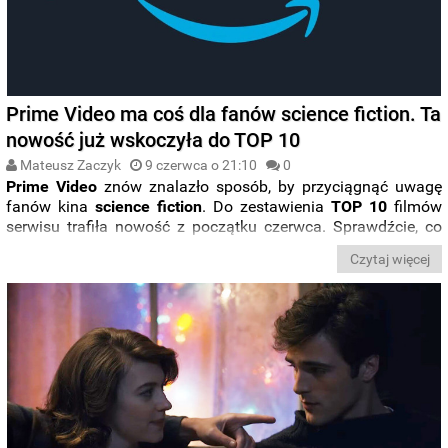
Prime Video ma coś dla fanów science fiction. Ta
nowość już wskoczyła do TOP 10
Mateusz Zaczyk
9 czerwca o 21:10
0
Prime Video
znów znalazło sposób, by przyciągnąć uwagę
fanów kina
science fiction
. Do zestawienia
TOP 10
filmów
serwisu trafiła nowość z początku czerwca. Sprawdźcie, co
warto wiedzieć o filmie „
Rozdzieleni
” od twórców serialu
Czytaj więcej
animowanego „
Hit
-Monkey
” i komedii „
Tak to się teraz robi
”
z Jennifer Aniston.