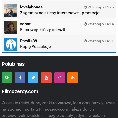
lovelybones
Wczoraj o 14:25
Zagraniczne sklepy internetowe - promocje
sebas
Wczoraj o 14:14
Filmowcy, którzy odeszli
Pawlik89
Wczoraj o 14:01
Kupię,Poszukuję
Polub nas
Filmozercy.com
Wszelkie treści, dane, znaki towarowe, loga oraz nazwy użyte
na stronach portalu Filmozercy.com należą do ich
prawowitych właścicieli i użyte zostały jedynie w celach