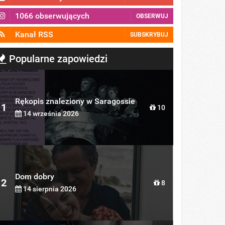
1066 obserwujących
OBSERWUJ
Kanał RSS
SUBSKRYBUJ
Popularne zapowiedzi
Rękopis znaleziony w Saragossie
1
10
14 września 2026
Dom dobry
2
8
14 sierpnia 2026