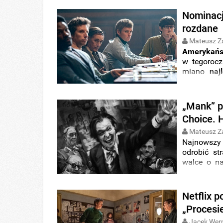
Nominacj
rozdane
Mateusz Z
Amerykańs
w tegorocz
miano
naj
dokumenta
„Mank” pr
Choice. H
Mateusz Z
Najnowszy 
odrobić s
walce o n
produkcja
zgarnęła a
Netflix 
„Procesi
Jacek Wer