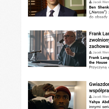
Jacek Wer
Ben Shen
(„Narcos”) 
do obsady 
Kto jeszc
kłamstewe
Frank Lan
zwolnion
zachowa
Jacek Wer
Frank Lang
the House 
Przyczyną 
zachowanie 
Gwiazdor
współpra
Jacek Wer
Yahya Abd
innymi seri