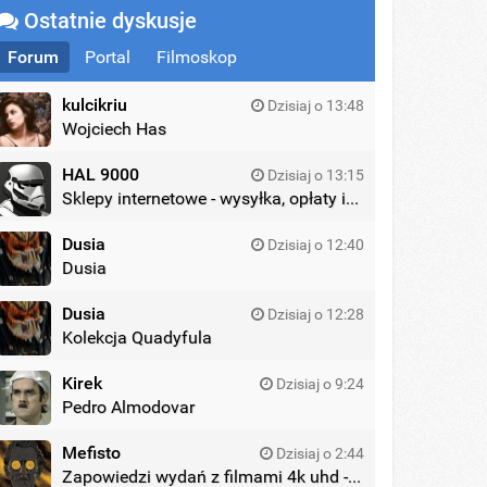
Ostatnie dyskusje
Forum
Portal
Filmoskop
kulcikriu
Dzisiaj o 13:48
Wojciech Has
HAL 9000
Dzisiaj o 13:15
Sklepy internetowe - wysyłka, opłaty itd.
Dusia
Dzisiaj o 12:40
Dusia
Dusia
Dzisiaj o 12:28
Kolekcja Quadyfula
Kirek
Dzisiaj o 9:24
Pedro Almodovar
Mefisto
Dzisiaj o 2:44
Zapowiedzi wydań z filmami 4k uhd - zagraniczne wydania