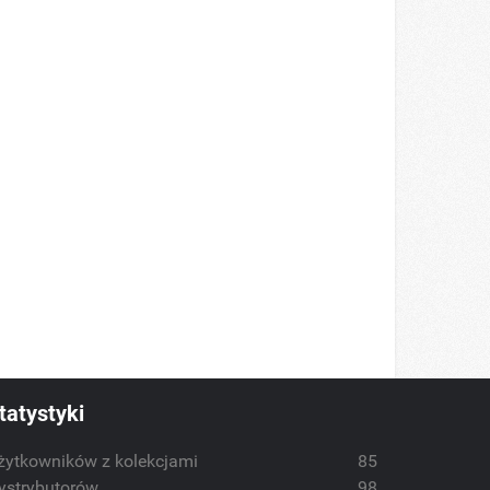
tatystyki
żytkowników z kolekcjami
85
ystrybutorów
98