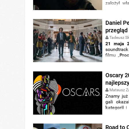
założył wł
nowej dz
pełnometr
Daniel P
przegląd 
Tadeusz S
21 maja 
soundtrac
filmu „
Proc
Netflix
). P
Poniżej sz
Daniel Pem
Oscary 2
najlepsz
Mateusz Z
Znamy już 
gali okaza
kategorii
i 
zwycięzców
Road to 