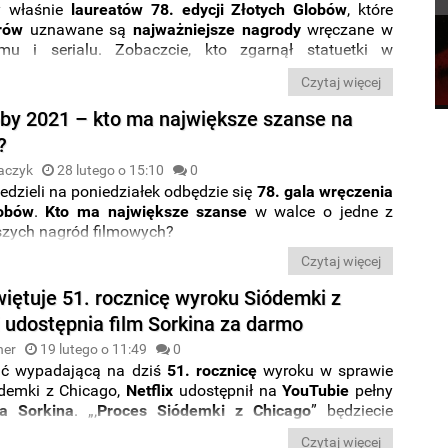
y właśnie
laureatów
78. edycji
Złotych Globów
, które
rów
uznawane są
najważniejsze nagrody
wręczane w
lmu i serialu. Zobaczcie, kto zgarnął statuetki w
zych kategoriach.
Czytaj więcej
oby 2021 – kto ma największe szanse na
?
aczyk
28 lutego o 15:10
0
edzieli na poniedziałek odbędzie się
78. gala wręczenia
lobów
.
Kto ma największe szanse
w walce o jedne z
szych nagród filmowych?
Czytaj więcej
więtuje 51. rocznicę wyroku Siódemki z
i udostępnia film Sorkina za darmo
ner
19 lutego o 11:49
0
ić wypadającą na dziś
51. rocznicę
wyroku w sprawie
ódemki z Chicago,
Netflix
udostępnił na
YouTubie
pełny
a Sorkina
. „‚
Proces Siódemki z Chicago
” będziecie
zyć za darmo do najbliższej niedzieli.
Czytaj więcej