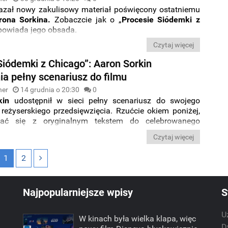
zał nowy zakulisowy materiał poświęcony ostatniemu
rona Sorkina.
Zobaczcie jak o „
Procesie Siódemki z
powiada jego obsada.
Czytaj więcej
Siódemki z Chicago”: Aaron Sorkin
ia pełny scenariusz do filmu
ner
14 grudnia o 20:30
0
kin
udostępnił w sieci pełny scenariusz do swojego
 reżyserskiego przedsięwzięcia. Rzućcie okiem poniżej,
ać się z oryginalnym tekstem do celebrowanego
iódemi z Chicago
” i prześledzić jak oryginalny tekst ma
Czytaj więcej
, który znalazł się na
Netfliksie
.
1
2
Najpopularniejsze wpisy
S
U
W kinach była wielka klapa, więc
m
D