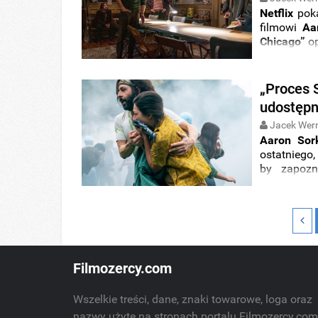
Netflix
poka
filmowi
Aa
Chicago”
o
„Proces 
udostępn
Jacek Wer
Aaron Sor
ostatniego,
by zapozn
„
Procesu S
się do filmu
Filmozercy.com
Wszelkie treści, dane, znaki towarowe, loga oraz
nazwy użyte na stronach portalu Filmozercy.co