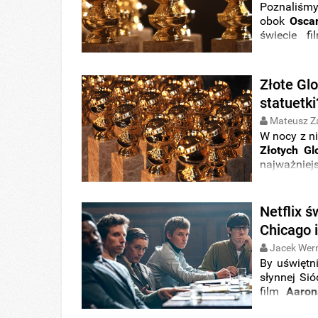
Poznaliśm
obok
Osca
świecie fi
najważniejs
Złote Gl
statuetki
Mateusz Z
W nocy z ni
Złotych G
najważniej
Netflix ś
Chicago 
Jacek Wer
By uświętn
słynnej Si
film
Aaron
mogli zobac