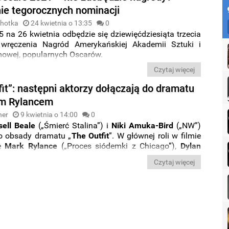
e tegorocznych nominacji
chotka
24 kwietnia o 13:35
0
 na 26 kwietnia odbędzie się dziewięćdziesiąta trzecia
 wręczenia Nagród Amerykańskiej Akademii Sztuki i
mowej, popularnych Oscarów.
Czytaj więcej
it”: następni aktorzy dołączają do dramatu
em Rylancem
ner
9 kwietnia o 14:00
0
sell Beale
(„Śmierć Stalina”)
i
Niki Amuka-Bird
(„NW”)
do obsady dramatu „
The Outfit
”. W głównej roli w filmie
ię
Mark Rylance
(„Proces siódemki z Chicago”),
Dylan
ęzień labiryntu”),
Zoey Deutch
(„Set it Up”) i
Johnny
Czytaj więcej
opaliska”).