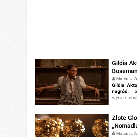
Gildia A
Boseman, 
Mateusz Z
Gildia Ak
nagród
. S
wyróżnienia
Złote Glo
„Nomadla
Mateusz Z