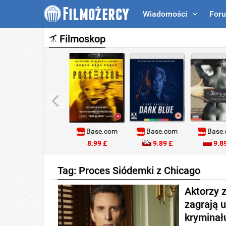
Wiadomości
For
Filmoskop
Base.com
Base.com
Base
8.99 £
9.89 £
9.89
Tag: Proces Siódemki z Chicago
Aktorzy 
zagrają 
kryminał