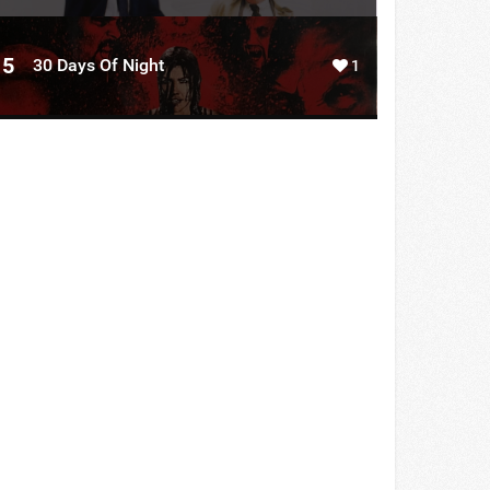
5
30 Days Of Night
1