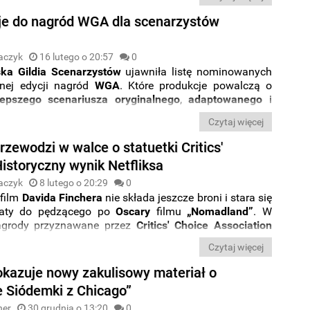
e do nagród WGA dla scenarzystów
aczyk
16 lutego o 20:57
0
ka Gildia Scenarzystów
ujawniła listę nominowanych
nej edycji nagród
WGA
. Które produkcje powalczą o
lepszego
scenariusza
oryginalnego
,
adaptowanego
i
lnego?
Poznajcie listę produkcji.
Czytaj więcej
zewodzi w walce o statuetki Critics'
istoryczny wynik Netfliksa
aczyk
8 lutego o 20:29
0
film
Davida
Finchera
nie składa jeszcze broni i stara się
traty do pędzącego po
Oscary
filmu
„
Nomadland”
. W
agrody przyznawane przez
Critics' Choice Association
 opowiadająca o scenarzyście
„
Obywatela Kane'a”
Czytaj więcej
ż
12 nominacji
. Poznajcie wszystkich nominowanych.
pokazuje nowy zakulisowy materiał o
e Siódemki z Chicago”
ner
30 grudnia o 13:20
0