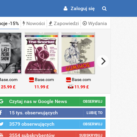
Zaloguj się
cje -15%
Nowości
Zapowiedzi
Wydania
ase.com
Base.com
Base.com
Base.com
25.99 £
11.99 £
11.99 £
18.99 £
Czytaj nas w Google News
OBSERWUJ
15 tys. obserwujących
LUBIĘ TO
3579 obserwujących
OBSERWUJ
3554 subskrybentów
SUBSKRYBUJ