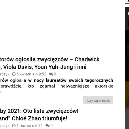
ktorów ogłosiła zwycięzców – Chadwick
Viola Davis, Youn Yuh-Jung i inni
aczyk
5 kwietnia o 9:52
0
torów
ogłosiła
w nocy laureatów swoich tegorocznych
prawdźcie, kto zgarnął najważniejsze aktorskie
.
Czytaj więcej
by 2021: Oto lista zwycięzców!
nd” Chloé Zhao triumfuje!
aczyk
1 marca o 6:31
0