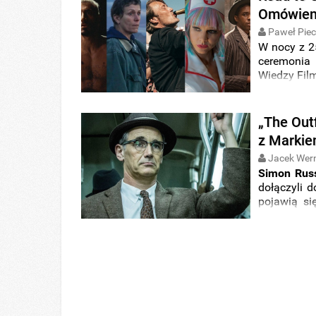
Omówieni
Paweł Pie
W nocy z 25
ceremonia
Wiedzy Fil
„The Outf
z Marki
Jacek Wer
Simon Rus
dołączyli 
pojawią s
O'Brien
(„Wi
Flynn
(„Wyk