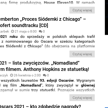
asną firmę produkcyjną,
House Eleven10
. W ramach
iałalności aktor wyprodukuje
oryginalne filmy
Czytaj więcej
ażowe
dla
Netfliksa
.
emberton „Proces Siódemki z Chicago” –
ofert soundtracku [CD]
karbek
21 maja o 8:00
0
2021 roku
do sprzedaży w polskich sklepach trafił
k z nominowanego do Oscara w sześciu kategoriach
es Siódemki z Chicago
” (do obejrzenia na platformie
łyta ukazała się nakładem
Universal Music Polska
.
Czytaj więcej
czegóły wydania CD muzyki, której kompozytorem jest
berton
.
021 – lista zwycięzców. „Nomadland”
ym filmem. Anthony Hopkins ze statuetką!
aczyk
26 kwietnia o 2:00
0
wszystkich laureatów
93. edycji Oscarów
. Wygranym
ł się film „
Nomadland
”, który zwyciężył w
głównej
zgarnął w sumie
trzy
statuetki
. Poznajcie wszystkich
.
Czytaj więcej
Oscars 2021 – kto zdobędzie nagrody?