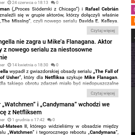
ner
24 czerwca o 18:13
0
kman
(„Proces Siódemki z Chicago”) i
Rafael Cebrián
znaleźli się w grupie aktorów, którzy dołączyli właśnie
„
The Missing
”, czyli nowego serialu
Davida E. Kelleya
.
ze zagra w produkcji od twórcy hitowych
„Wielkich
Czytaj więcej
k”
?
gella nie zagra u Mike’a Flanagana. Aktor
y z nowego serialu za niestosowne
nie
ner
14 kwietnia o 18:30
0
ella
wypadł z gwiazdorskiej obsady serialu
„The Fall of
of Usher
”, który dla
Netfliksa
szykuje
Mike Flanagan
.
dla takiego obrotu zdarzeń miało być niedopuszczalne
aktora na planie.
Czytaj więcej
 „Watchmen” i „Candymana” wchodzi we
cę z Netfliksem
ner
1 grudnia o 17:42
0
ul-Mateen I
I, którego widzieliśmy w obsadzie między
alu „
Watchmen
” i tegorocznego rebootu „
Candymana
”,