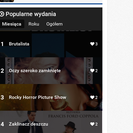
Popularne wydania
Miesiąca
Roku
Ogółem
1
Brutalista
3
2
Oczy szeroko zamknięte
2
3
Rocky Horror Picture Show
2
4
Zaklinacz deszczu
2