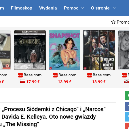
um
Filmoskop
Wydania
Pomoc
O stronie
Promo
.com
Base.com
Base.com
Base.com
B
 £
17.99 £
13.99 £
13.99 £
z „Procesu Siódemki z Chicago” i „Narcos”
u Davida E. Kelleya. Oto nowe gwiazdy
u „The Missing”