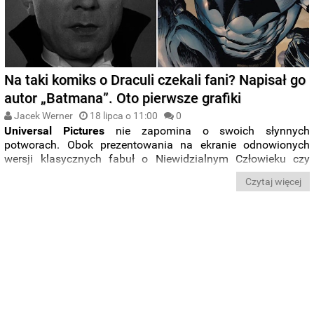
Na taki komiks o Draculi czekali fani? Napisał go
autor „Batmana”. Oto pierwsze grafiki
Jacek Werner
18 lipca o 11:00
0
Universal Pictures
nie zapomina o swoich słynnych
potworach. Obok prezentowania na ekranie odnowionych
wersji klasycznych fabuł o Niewidzialnym Człowieku czy
Mumii, wytwórnia połączyła siły z firmą Skybound
Czytaj więcej
Entertainment. Wspólnym projektem będzie
antologia
komiksów
o kultowych stworach. Jako pierwsza na półki trafi
obrazkowa opowieść o Draculi
według scenarzysty
Jamesa
Tyniona IV
(„Batman”, „Liga Sprawiedliwości”) i rysownika
Martina Simmondsa
(„Departament prawdy”).