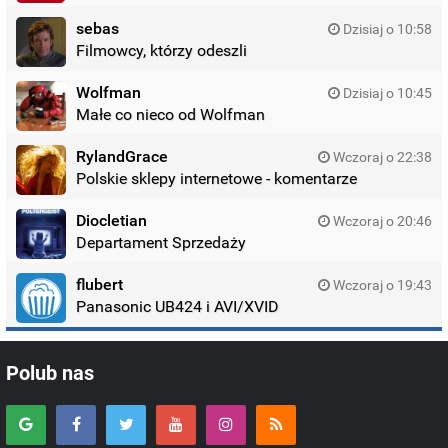
sebas
Dzisiaj o 10:58
Filmowcy, którzy odeszli
Wolfman
Dzisiaj o 10:45
Małe co nieco od Wolfman
RylandGrace
Wczoraj o 22:38
Polskie sklepy internetowe - komentarze
Diocletian
Wczoraj o 20:46
Departament Sprzedaży
flubert
Wczoraj o 19:43
Panasonic UB424 i AVI/XVID
Polub nas