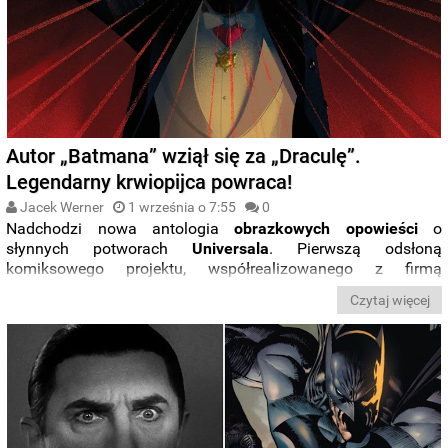
Autor „Batmana” wziął się za „Draculę”.
Legendarny krwiopijca powraca!
Jacek Werner
1 września o 7:55
0
Nadchodzi nowa antologia
obrazkowych opowieści
o
słynnych potworach
Universala
. Pierwszą odsłoną
komiksowego projektu, współrealizowanego z firmą
Skybound Entertainment, jest nowa wersja
„Draculi”.
Czytaj więcej
Zerknijcie jak na
kilku przykladowych stronach
prezentuje się
dzieło scenarzysty
Jamesa Tyniona IV
(„Batman”, „Liga
Sprawiedliwości”) i rysownika
Martina Simmondsa
(„Departament prawdy”).