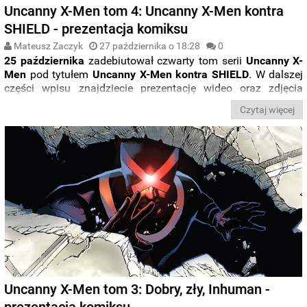
Uncanny X-Men tom 4: Uncanny X-Men kontra
SHIELD - prezentacja komiksu
Mateusz Zaczyk
27 października o 18:28
0
25 października
zadebiutował czwarty tom serii
Uncanny X-
Men
pod tytułem
Uncanny X-Men kontra SHIELD
. W dalszej
części wpisu znajdziecie prezentację wideo oraz zdjęcia
albumu.
Czytaj więcej
Uncanny X-Men tom 3: Dobry, zły, Inhuman -
prezentacja komiksu