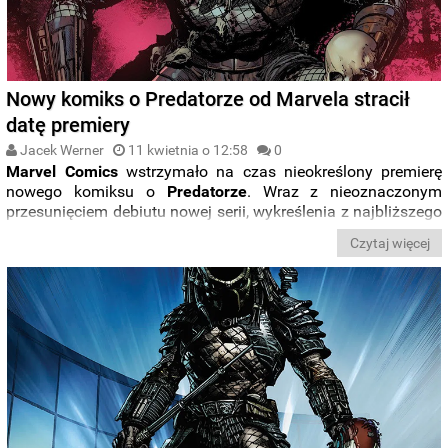
Nowy komiks o Predatorze od Marvela stracił
datę premiery
Jacek Werner
11 kwietnia o 12:58
0
Marvel Comics
wstrzymało na czas nieokreślony premierę
nowego komiksu o
Predatorze
. Wraz z nieoznaczonym
przesunięciem debiutu nowej serii, wykreślenia z najbliższego
kalendarium premier doczekał się też planowany
omnibus
i
Czytaj więcej
nieujawnione jeszcze serie
crossoverowe
.