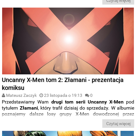
Czytaj więcej
Uncanny X-Men tom 2: Złamani - prezentacja
komiksu
Mateusz Zaczyk
23 listopada o 19:13
0
Przedstawiamy Wam
drugi tom serii Uncanny X-Men
pod
tytułem
Złamani
, który trafił dzisiaj do sprzedaży. W albumie
poznajemy dalsze losy grupy X-Men dowodzonej przez
Cyclopsa, która przez przypadek trafiła do piekła. Za
Czytaj więcej
scenariusz tak jak w pierwszym tomie serii odpowiada Brian
Michael Bendis.