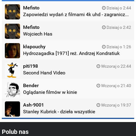
Mefisto
Dzisiaj o 2:44
Zapowiedzi wydań z filmami 4k uhd - zagraniczne wydania
Mefisto
Dzisiaj o 2:42
Wojciech Has
kłapouchy
Dzisiaj o 1:26
Hydrozagadka [1971] reż. Andrzej Kondratiuk
piti198
Wczoraj o 22:44
Second Hand Video
Bender
Wczoraj o 21:40
Oglądanie filmów w kinie
Ash-9001
Wczoraj o 19:37
Stanley Kubrick - dzieła wszystkie
Polub nas