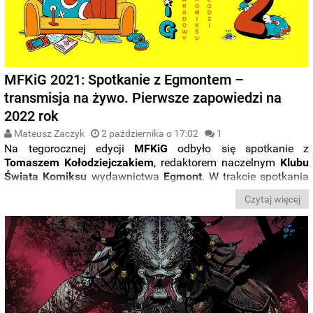
MFKiG 2021: Spotkanie z Egmontem –
transmisja na żywo. Pierwsze zapowiedzi na
2022 rok
Mateusz Zaczyk
2 października o 17:02
1
Na tegorocznej edycji
MFKiG
odbyło się spotkanie z
Tomaszem Kołodziejczakiem
, redaktorem naczelnym
Klubu
Świata
Komiksu
wydawnictwa
Egmont
. W trakcie spotkania
zaprezentowane zostały
zapowiedzi komiksowe na
Czytaj więcej
najbliższe miesiące
oraz
na 2022 rok
.
Relację
ze spotkania
oraz spis zapowiedzianych komiksów znajdziecie poniżej.