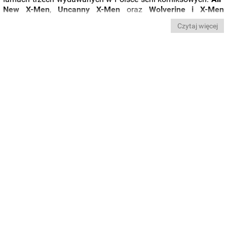
New X-Men
,
Uncanny X-Men
oraz
Wolverine i X-Men
zadebiutował w sklepach 7 grudnia 2016 roku. W dalszej
Czytaj więcej
części wpisu znajdziecie prezentację wideo oraz zdjęcia
albumu.