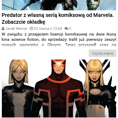
Predator z własną serią komiksową od Marvela.
Zobaczcie okładkę
Jacek Werner
22 marca o 12:04
0
W związku z przejęciem licencji komiksowej na dwie ikony
kina science fiction, do sprzedaży trafił już pierwszy zeszyt
nowych opowieści o Obcym. Teraz przyszedł czas na
Predatora
. Wydawnictwo ujawniło autorów, którzy zajmą się
Czytaj więcej
kultowym kosmicznym łowcą i ujawniło
pierwszy zarys
fabularny
.