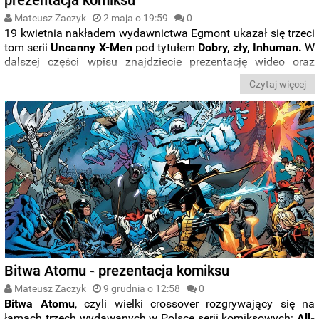
Mateusz Zaczyk
2 maja o 19:59
0
19 kwietnia nakładem wydawnictwa Egmont ukazał się trzeci
tom serii
Uncanny X-Men
pod tytułem
Dobry, zły, Inhuman.
W
dalszej części wpisu znajdziecie prezentację wideo oraz
zdjęcia albumu.
Czytaj więcej
Bitwa Atomu - prezentacja komiksu
Mateusz Zaczyk
9 grudnia o 12:58
0
Bitwa Atomu
, czyli wielki crossover rozgrywający się na
łamach trzech wydawanych w Polsce serii komiksowych:
All-