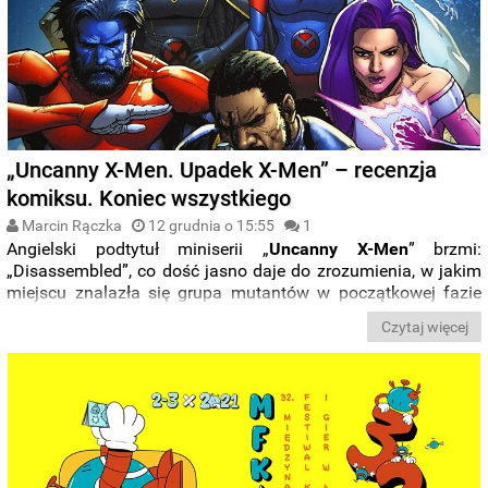
„Uncanny X-Men. Upadek X-Men” – recenzja
komiksu. Koniec wszystkiego
Marcin Rączka
12 grudnia o 15:55
1
Angielski podtytuł miniserii „
Uncanny X-Men
” brzmi:
„Disassembled”, co dość jasno daje do zrozumienia, w jakim
miejscu znalazła się grupa mutantów w początkowej fazie
Marvel Fresh. Ich „
Upadek
” jest najsłabszym z ostatnio
Czytaj więcej
wydanych komiksów z serii „X-Men”. Jednocześnie jest to
event niezbędny, aby niebawem historię mutantów zacząć
tworzyć na nowo, po swojemu i przez kogoś, kto faktycznie
ma na nich pomysł.