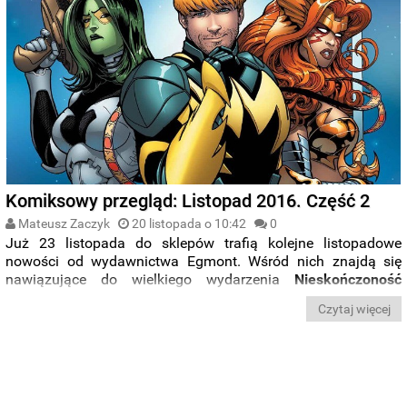
Komiksowy przegląd: Listopad 2016. Część 2
Mateusz Zaczyk
20 listopada o 10:42
0
Już 23 listopada do sklepów trafią kolejne listopadowe
nowości od wydawnictwa Egmont. Wśród nich znajdą się
nawiązujące do wielkiego wydarzenia
Nieskończoność
trzecie
tomy serii Thunderbolts i Guardians of the Galaxy
. W
Czytaj więcej
serii Klasyka Marvela ukaże się jeden z
najbardziej
docenianych komiksów lat osiemdziesiątych, czyli Elektra
Assassin
, ze świetnymi rysunkami Billa Sienkiewicza.