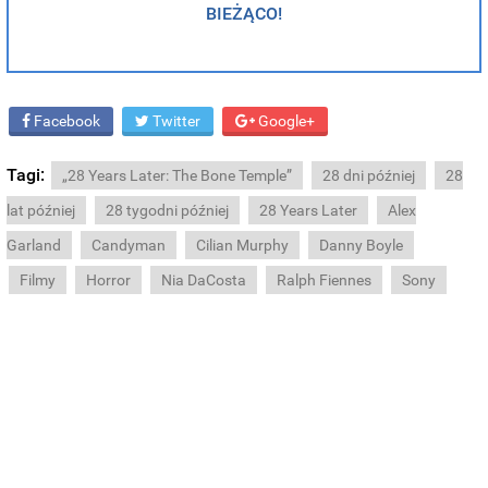
BIEŻĄCO!
Facebook
Twitter
Google+
Tagi:
„28 Years Later: The Bone Temple”
28 dni później
28
lat później
28 tygodni później
28 Years Later
Alex
Garland
Candyman
Cilian Murphy
Danny Boyle
Filmy
Horror
Nia DaCosta
Ralph Fiennes
Sony