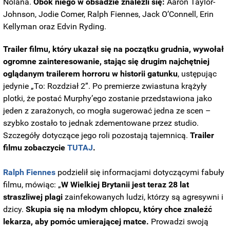
Nolana.
Obok niego w obsadzie znaleźli się:
Aaron Taylor-
Johnson, Jodie Comer, Ralph Fiennes, Jack O’Connell, Erin
Kellyman oraz Edvin Ryding.
Trailer filmu, który ukazał się na początku grudnia, wywołał
ogromne zainteresowanie, stając się drugim najchętniej
oglądanym trailerem horroru w historii gatunku
, ustępując
jedynie „To: Rozdział 2”. Po premierze zwiastuna krążyły
plotki, że postać Murphy’ego zostanie przedstawiona jako
jeden z zarażonych, co mogła sugerować jedna ze scen –
szybko zostało to jednak zdementowane przez studio.
Szczegóły dotyczące jego roli pozostają tajemnicą.
Trailer
filmu zobaczycie
TUTAJ
.
Ralph Fiennes
podzielił się informacjami dotyczącymi fabuły
filmu, mówiąc: „
W Wielkiej Brytanii jest teraz 28 lat
straszliwej plagi
zainfekowanych ludzi, którzy są agresywni i
dzicy.
Skupia się na młodym chłopcu, który chce znaleźć
lekarza, aby pomóc umierającej matce.
Prowadzi swoją