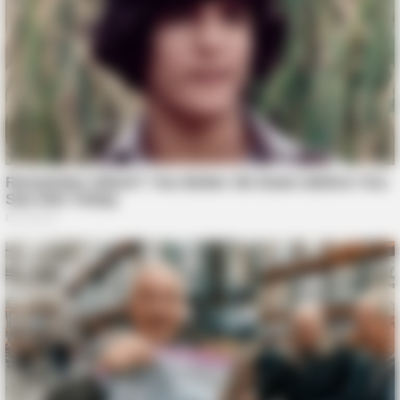
BUZZDAY
He Was Just A Step Away From Death: Makes You Cry And
Laugh