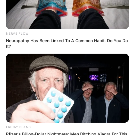
NERVE FLOW
Neuropathy Has Been Linked To A Common Habit. Do You Do
It?
FRIDAY PLANS
Pfizer's Billion-Dollar Nightmare: Men Ditching Viagra For This