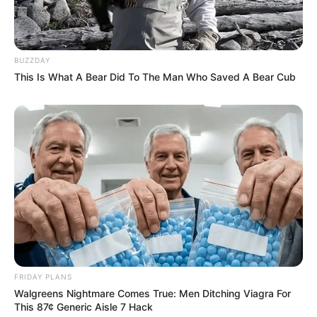
BUZZDAY
This Is What A Bear Did To The Man Who Saved A Bear Cub
FRIDAY PLANS
Walgreens Nightmare Comes True: Men Ditching Viagra For
This 87¢ Generic Aisle 7 Hack