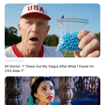
„Air” – recenzja filmu. Magic Mike
Marcin Pietrzakowski
7 kwietnia 2023
Artykuły
FRIDAY PLANS
ER Doctor: "I Threw Out My Viagra After What I Found On
CVS Aisle 7"
Początek kwietnia tego roku nie obfituje w polskich kinach
zatrważającą ilością premier. Jedynym osamotnionym