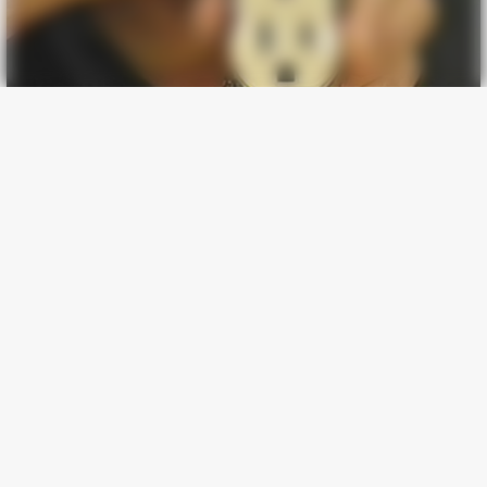
HABERION
Video Of Giant Anaconda Is Going Viral All Over The World.
Watch