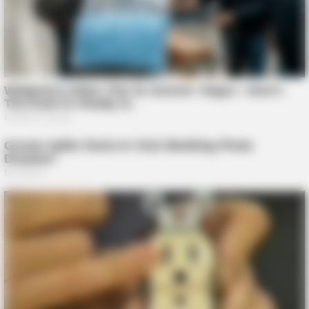
HABERION
Remember Honey Boo Boo? Better To Sit Down Before You
See Her Now
HABERION
Rare Elephant Birth—Then Nature Delivered A Second Shock