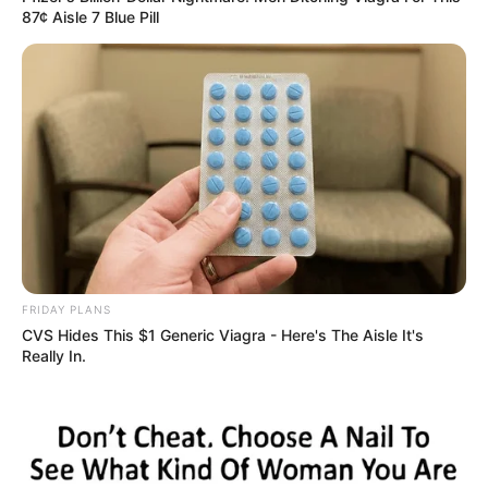
87¢ Aisle 7 Blue Pill
FRIDAY PLANS
CVS Hides This $1 Generic Viagra - Here's The Aisle It's
Really In.