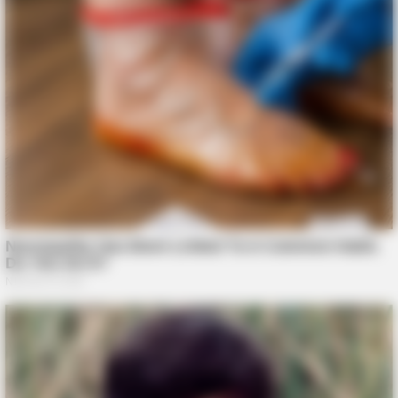
ROOM30
She Posts For 15 Minutes While Her Coffee Brews. That Is
Her Job
BUZZ DAY
Barack Finally Reveals What's Going On With Michelle