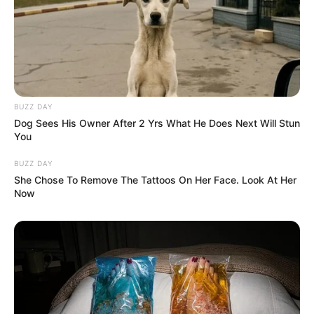
OBSERWUJ NAS W GOOGLE NEWS, BY BYĆ NA
BIEŻĄCO!
BUZZ DAY
Dog Sees His Owner After 2 Yrs What He Does Next Will Stun
Facebook
Twitter
Google+
You
Tagi:
Aaron Sorkin
Air
Alex Convery
Ben Affleck
BUZZ DAY
She Chose To Remove The Tattoos On Her Face. Look At Her
Chris Messina
Chris Tucker
Filmy
Gliniarz z Beverly
Now
Hills
Jason Bateman
Le Mans '66
Matt Damon
Miasto
złodziei
Moneyball
Operacja Argo
Premiera
Recenzja
filmu Air
Recenzje
Steven Zaillian
Viola Davis