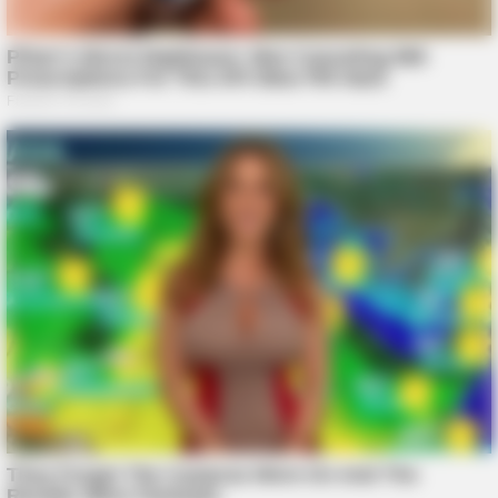
BUZZDAY
What This Snake Does—Experts Say You Can't Unsee It
BUZZDAY
Adam Lambert, 43, Takes Off Makeup, Leaves Us With No
Words