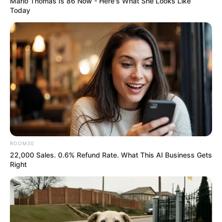
Marlo Thomas Is 86 Now - Here's What She Looks Like
Today
ROOM30
22,000 Sales. 0.6% Refund Rate. What This AI Business Gets
zdj. Warner Bros.
Right