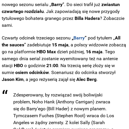
nowego sezonu serialu „
Barry
”. Do sieci trafił już
zwiastun
czwartego rozdziału
. Jak zapowiadają się nowe przygody
tytułowego bohatera granego przez
Billa
Hadera
? Zobaczcie
sami.
Czwarty odcinek trzeciego sezonu
„
Barry
”
pod tytułem „
All
the sauces
” zadebiutuje
15 maja
, a polscy widzowie zobaczą
go na platformie
HBO Max
dzień później,
16 maja
. Tego
samego dnia serial zostanie wyemitowany też na antenie
stacji
HBO
o godzinie
21:00
. Na trzecią serię złoży się w
sumie
osiem odcinków
. Scenariusz do odcinka stworzył
Jason
Kim
, a jego reżyserią zajął się
Alec Berg
.
Zdesperowany, by rozwiązać swój boliwijski
problem, Noho Hank (Anthony Carrigan) zwraca
się do Barry'ego (Bill Hader) z nowym planem.
Tymczasem Fuches (Stephen Root) wraca do Los
Angeles w żądny zemsty. Z kolei Sally (Sarah