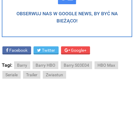
OBSERWUJ NAS W GOOGLE NEWS, BY BYĆ NA
BIEŻĄCO!
Facebook
Twitter
Google+
Tagi:
Barry
Barry HBO
Barry S03E04
HBO Max
Seriale
Trailer
Zwiastun