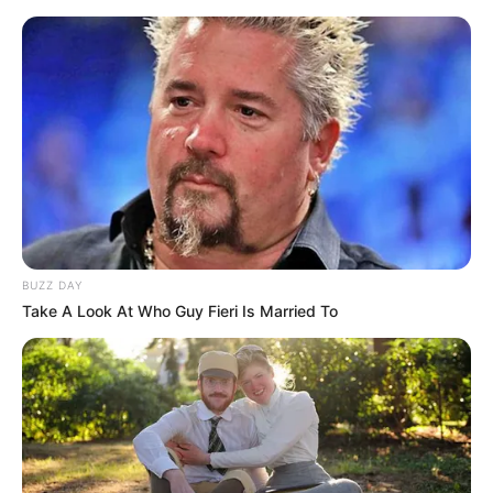
Bezlitosna zemsta i walka o
przetrwanie. Ten thriller z Melem
Gibsonem podbija HBO Max
Mateusz Zaczyk
8 stycznia 2026
Aktualności
BUZZ DAY
Take A Look At Who Guy Fieri Is Married To