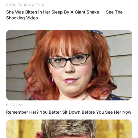
GOOD TO KNOW THIS
She Was Bitten In Her Sleep By A Giant Snake — See The
Shocking Video
BUZZ DAY
Remember Her? You Better Sit Down Before You See Her Now