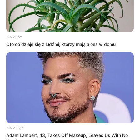
OBSERWUJ NAS W GOOGLE NEWS, BY BYĆ NA
BIEŻĄCO!
BUZZDAY
Oto co dzieje się z ludźmi, którzy mają aloes w domu
Facebook
Twitter
Google+
Tagi:
Filmy
Mel Gibson
Scott Eastwood
BUZZ DAY
Adam Lambert, 43, Takes Off Makeup, Leaves Us With No