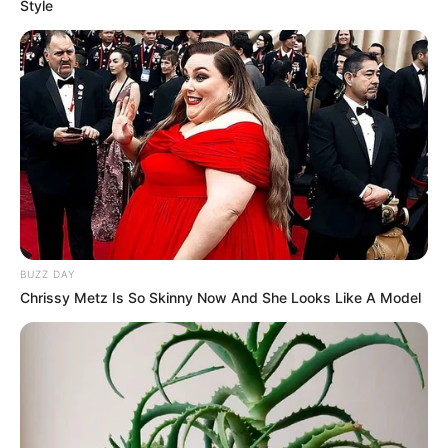
Style
BUZZ DAY
Chrissy Metz Is So Skinny Now And She Looks Like A Model
zdj. HBO Max