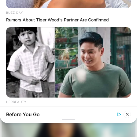
BUZZ DAY
Rumors About Tiger Wood's Partner Are Confirmed
HERBEAUTY
The Unforgettable Showbiz Auditions That Altered Filipino
Before You Go
Pop Culture Forever