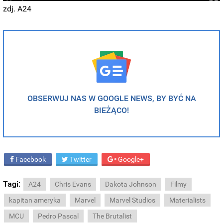
zdj. A24
OBSERWUJ NAS W GOOGLE NEWS, BY BYĆ NA
BIEŻĄCO!
Facebook
Twitter
Google+
Tagi:
A24
Chris Evans
Dakota Johnson
Filmy
kapitan ameryka
Marvel
Marvel Studios
Materialists
MCU
Pedro Pascal
The Brutalist