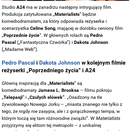
Studio
A24
ma w zanadrzu następny intrygujący film.
Produkcja zatytułowana „
Materialists
” będzie
komediodramatem, za który odpowiada reżyserka i
scenarzystka
Celine Song
, mającej w dorobku ceniony film
„
Poprzednie życie
”. W głównych rolach są
Pedro
Pascal
(„Fantastyczna Czwórka”) i
Dakota Johnson
(„Madame Web”).
Pedro Pascal
i
Dakota Johnson
w kolejnym filmie
reżyserki „Poprzedniego życia” i A24
Główną inspiracją dla „
Materialists
” są
komediodramaty
Jamesa L. Brooksa
– filmu pokroju
„
Telepasji
” i „
Czułych słówek”
. „Osadzony na tle
żywiołowego Nowego Jorku – „miasta znanego nie tylko z
tego, że nigdy nie zasypia, ale i z gorączkowego tempa, w
którym toczą się tam różnorodne związki”. W
Materialists
przyjrzymy się elitom tej metropolii – z unikalnej