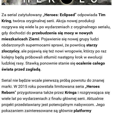
Za serial zatytułowany „
Heroes: Eclipsed
” odpowiada
Tim
Kring
, twórca oryginalnej serii. Akcja nowej produkcji
rozgrywa się wiele la po wydarzeniach z oryginalnego serialu,
gdy dochodzi do
przebudzenia się mocy w nowych
mieszkańcach Ziemi
. Pojawienie się nowej grupy ludzi
obdarzonych supermocami sprawi, że powrócą
starzy
złoczyńcy
, ale pojawią się też nowi wrogowie, którzy po raz
kolejny będą próbowali stłumić następny krok w ewolucji
ludzkiej rasy. Stawką ponownie stanie się
ocalenie całego
świata przed zagładą
.
Serial nie będzie wcale pierwszą próbą powrotu do znanej
marki. W 2015 roku powstała limitowana seria „
Heroes
Reborn
” przygotowana także przez
Kringa
i rozgrywająca się
wiele lat po wydarzeniach z finału głównej serii. Aktualnie
projekt przedstawiany jest potencjalnym nabywcom. Jego
pokazaniem zainteresowane są głównie
platformy