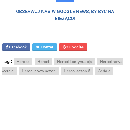
OBSERWUJ NAS W GOOGLE NEWS, BY BYĆ NA
BIEŻĄCO!
Facebook
Twitter
Google+
Tagi:
Heroes
Herosi
Herosi kontynuacja
Herosi nowa
wersja
Herosi nowy sezon
Herosi sezon 5
Seriale