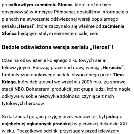
po
całkowitym zaćmieniu Słońca
, które można było
obserwować w Ameryce Północnej, dostaliśmy informację o
planach na stworzenie odświeżonej wersji popularnego
serialu „
Herosi
”, które zaczynało się właśnie od
zaćmienia
Słońca
będącym stałym elementem całej serii.
Będzie odświeżona wersja serialu „
Herosi
”!
Czas na odświeżenie kolejnego z kultowych seriali
telewizyjnych. Ruszają prace nad nową wersją „
Herosów”
,
fantastyczno-naukowego serialu stworzonego przez
Tima
Kringa
, który debiutował we wrześniu 2006 roku za sprawą
stacji
NBC
. Bohaterami produkcji jest grupa ludzi, która nagle
odkrywa w sobie niezwykłe zdolności czyniące z nich
tytułowych herosów.
Serial został gorąco przyjęty przez widownie i był
jedną z
najchętniej oglądanych produkcji
w pierwszej dekadzie XXI
wieku. Początkowe odcinki przyciągały przed telewizory