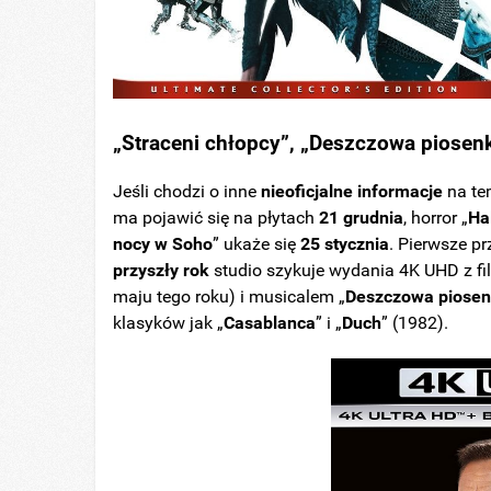
„Straceni chłopcy”, „Deszczowa piosenk
Jeśli chodzi o inne
nieoficjalne informacje
na tem
ma pojawić się na płytach
21 grudnia
, horror „
Ha
nocy w Soho
” ukaże się
25 stycznia
. Pierwsze p
przyszły rok
studio szykuje wydania 4K UHD z f
maju tego roku) i musicalem „
Deszczowa piose
klasyków jak „
Casablanca
” i „
Duch
” (1982).