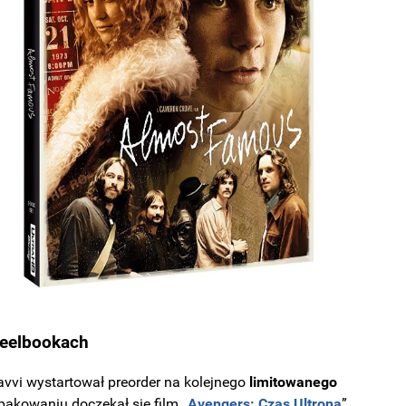
steelbookach
vvi wystartował preorder na kolejnego
limitowanego
kowaniu doczekał się film „
Avengers: Czas Ultrona
”.