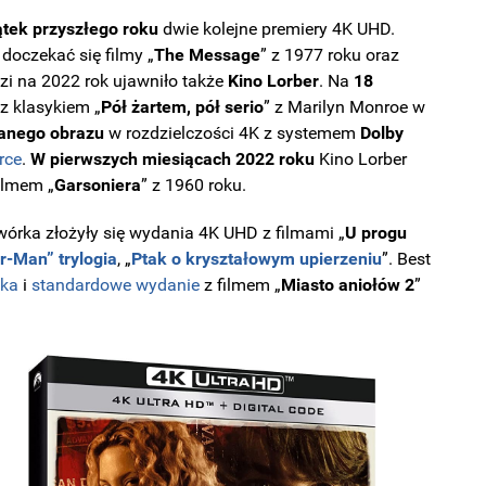
tek przyszłego roku
dwie kolejne premiery 4K UHD.
oczekać się filmy „
The Message
” z 1977 roku oraz
zi na 2022 rok ujawniło także
Kino Lorber
. Na
18
z klasykiem „
Pół żartem, pół serio
” z Marilyn Monroe w
anego obrazu
w rozdzielczości 4K z systemem
Dolby
rce
.
W pierwszych miesiącach 2022 roku
Kino Lorber
ilmem „
Garsoniera
” z 1960 roku.
órka złożyły się wydania 4K UHD z filmami „
U progu
r-Man” trylogia
, „
Ptak o kryształowym upierzeniu
”. Best
oka
i
standardowe wydanie
z filmem „
Miasto aniołów 2
”