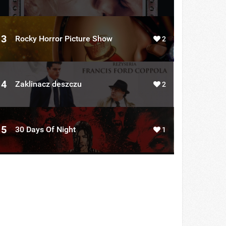
3
Rocky Horror Picture Show
2
4
Zaklinacz deszczu
2
5
30 Days Of Night
1