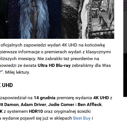
h oficjalnych zapowiedzi wydań 4K UHD na końcówkę
eż pierwsze informacje o premierach wydań z klasycznymi
liższych miesięcy. Nie zabrakło też preorderów na
powiedzi ze świata
Ultra HD Blu-ray
zebraliśmy dla Was
?
”. Miłej lektury.
K UHD
zapowiedział na
14
grudnia
premierę wydania
4K
UHD
z
tt Damon
,
Adam
Driver
,
Jodie
Comer
i
Ben
Affleck
.
K
z systemem
HDR10
oraz oryginalnej ścieżki
na wydanie pojawił się już w sklepach
Best Buy
i