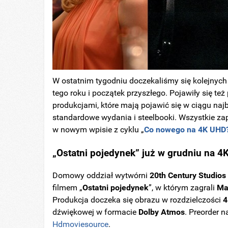
W ostatnim tygodniu doczekaliśmy się kolejnyc
tego roku i początek przyszłego. Pojawiły się t
produkcjami, które mają pojawić się w ciągu najb
standardowe wydania i steelbooki. Wszystkie za
w nowym wpisie z cyklu „
Co nowego na 4K UHD
„
Ostatni
pojedynek
” już w grudniu na 4
Domowy oddział wytwórni
20th Century Studios
filmem „
Ostatni
pojedynek
”, w którym zagrali
Ma
Produkcja doczeka się obrazu w rozdzielczości
4
dźwiękowej w formacie
Dolby
Atmos
. Preorder 
Hdmoviesource
.