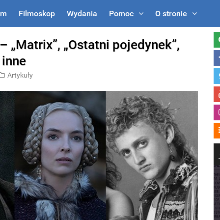
um
Filmoskop
Wydania
Pomoc
O stronie
 „Matrix”, „Ostatni pojedynek”,
 inne
Artykuły