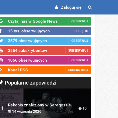
Zaloguj się
Czytaj nas w Google News
OBSERWUJ
15 tys. obserwujących
LUBIĘ TO
3579 obserwujących
OBSERWUJ
3554 subskrybentów
SUBSKRYBUJ
1066 obserwujących
OBSERWUJ
Kanał RSS
SUBSKRYBUJ
Popularne zapowiedzi
Rękopis znaleziony w Saragossie
1
10
14 września 2026