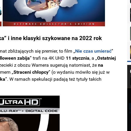
a” i inne klasyki szykowane na 2022 rok
at zbliżających się premier, to film „
Nie czas umierać
”
lloween zabija
” trafi na 4K UHD
11 stycznia
, a „
Ostatniej
rzecieki z obozu Warnera sugerują natomiast, że
na
ilmem „
Straceni chłopcy
” (o wydaniu mówiło się już w
nka
”. W ramach spekulacji padają też tytuły takich