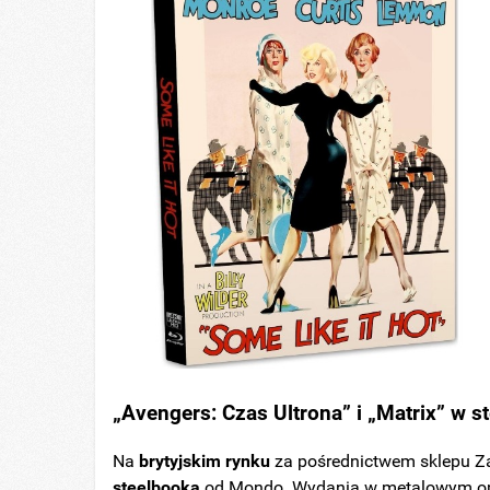
„Avengers: Czas Ultrona” i „Matrix” w 
Na
brytyjskim rynku
za pośrednictwem sklepu Za
steelbooka
od Mondo. Wydania w metalowym opa