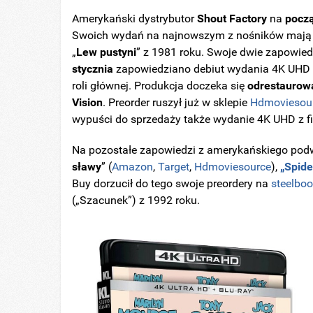
Amerykański dystrybutor
Shout Factory
na
począ
Swoich wydań na najnowszym z nośników mają d
„
Lew pustyni
” z 1981 roku. Swoje dwie zapowied
stycznia
zapowiedziano debiut wydania 4K UHD 
roli głównej. Produkcja doczeka się
odrestaurow
Vision
. Preorder ruszył już w sklepie
Hdmoviesou
wypuści do sprzedaży także wydanie 4K UHD z f
Na pozostałe zapowiedzi z amerykańskiego podw
sławy
” (
Amazon
,
Target
,
Hdmoviesource
),
„Spide
Buy dorzucił do tego swoje preordery na
steelbo
(„Szacunek”) z 1992 roku.