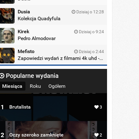
Dusia
Dzisiaj o 12:28
Kolekcja Quadyfula
Kirek
Dzisiaj o 9:24
Pedro Almodovar
Mefisto
Dzisiaj o 2:44
Zapowiedzi wydań z filmami 4k uhd - zagraniczne wydania
Popularne wydania
Miesiąca
Roku
Ogółem
1
Brutalista
3
2
Oczy szeroko zamknięte
2