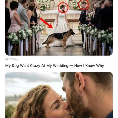
BUZZDAY
My Dog Went Crazy At My Wedding — Now I Know Why