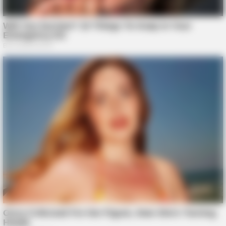
BUZZDAY
Ten płyn powoduje raka, a my pijemy go codziennie.