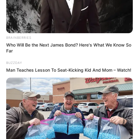
Kinomani od lat wypatrują sequeli
„Constantine'a” i „Jestem
legendą”
, ale twórca obu horrorów
Francis Lawrence
nie
spieszy się z realizacją. Choć film z
Keanu Reevesem
dostał
ostatnio zielone światło, wygląda na to, że prędko i tak go nie
zobaczymy. Nowy raport ujawnia, że Lawrence zajmie się
BRAINBERRIES
przygotowaniem nowego serialu
Netfliksa
.
Who Will Be the Next James Bond? Here's What We Know So
Far
BUZZDAY
Man Teaches Lesson To Seat-Kicking Kid And Mom – Watch!