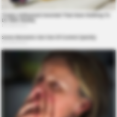
BUZZDAY
Zmysłowy taniec który przyciąga spojrzenia wszystkich
BUZZDAY
Ziemia się zapadła: szokujące odkrycie wewnątrz krateru!