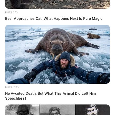
BUZZDAY
Bear Approaches Cat: What Happens Next Is Pure Magic
BUZZ DAY
He Awaited Death, But What This Animal Did Left Him
Speechless!