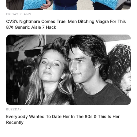
FRIDAY PLANS
CVS’s Nightmare Comes True: Men Ditching Viagra For This
87¢ Generic Aisle 7 Hack
„Impact Winter” nowym projektem
twórcy
„Constantine'a” – to adaptacja podcastu
BUZZDAY
Studia Skybound i Anonymous Content łączą siły przy
Everybody Wanted To Date Her In The 80s & This Is Her
Recently
nowym projekcie serialowym od
Netfliksa
.
„Impact
Winter”
będzie adaptacją popularnego podcastu usługi