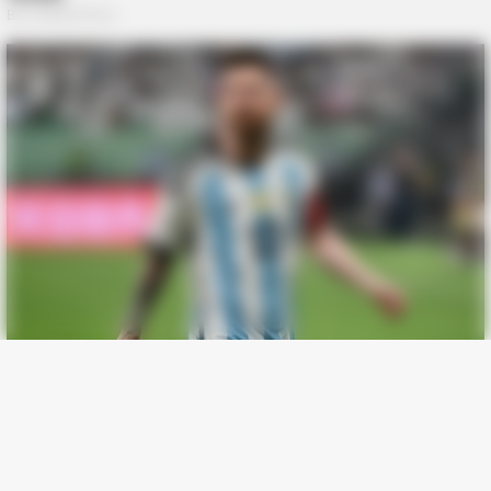
BUZZDAY
UFO zestrzelone w Indiach: To, co jest w środku, szokuje
(Wideo)
BUZZDAY
Oto co dzieje się z ludźmi, którzy mają aloes w domu