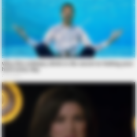
BUZZDAY
Reporter Wears Ill-Fitting Dress In Public? Take A Look
BUZZDAY
Tom Cruise's Daughter Is The Most Beautiful Woman In The
World