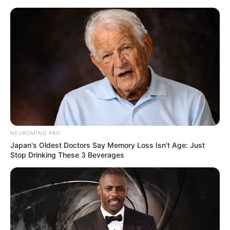
Czekacie na „Jestem legendą 2” i
„Constantine 2”? Zamiast tego
będzie serial w stylu „The Last of Us”
Mateusz Zaczyk
28 lutego 2025
Aktualności
NEUROMIND PRO
Japan's Oldest Doctors Say Memory Loss Isn't Age: Just
Stop Drinking These 3 Beverages