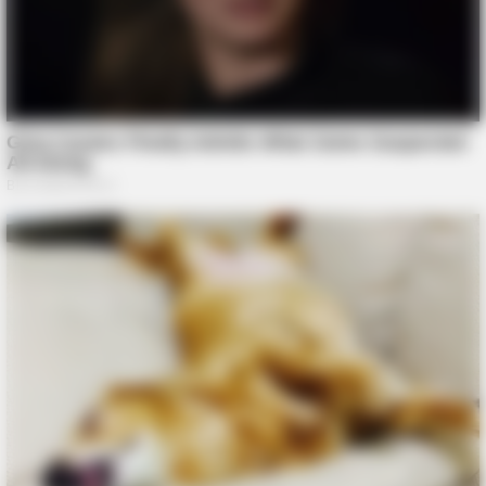
BUZZ DAY
Bear’s Shocking Act After Man Saved Cub