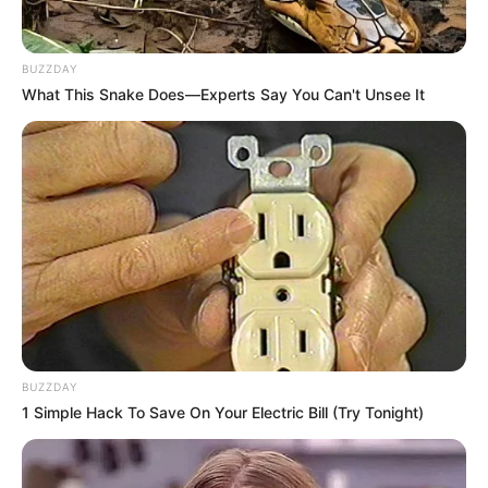
odpowiedzą też Cameron MacConomy (
„Igrzyska śmierci:
Kosogłos”)
, Rick Jacobs (
„Locke & Key”)
, Glenn Geller
BUZZDAY
(
„Pandemic: How to Prevent an Outbreak”)
, Cliff Roberts
What This Snake Does—Experts Say You Can't Unsee It
(
„Córka króla moczarów”)
, Bard Dorros (
„Detektyw: Kraina
nocy”)
i Zack Hayden (
„Trzynaście powodów”)
.
Sprawdź też:
Mistrz kina już na planie – jest nawet zdjęcie!
Szykujcie się na film w klimatach klasyków
BUZZDAY
1 Simple Hack To Save On Your Electric Bill (Try Tonight)