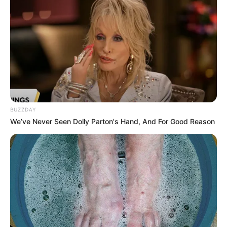
adaptacji
Universal Pictures
.
Trwają też negocjacje nad powrotem
Francisa Lawrence'a
do
świata
„Igrzysk śmierci
”. Reżyser miałby stanąć za kamerą
filmu na motywach zapowiedzianej dopiero książki
„The
Hunger Games: Sunrise of the Reaping
”. Film ma trafić na
ekrany
20 listopada 2026 roku.
BUZZDAY
We’ve Never Seen Dolly Parton's Hand, And For Good Reason
źródło: BD / zdj. Warner Bros.